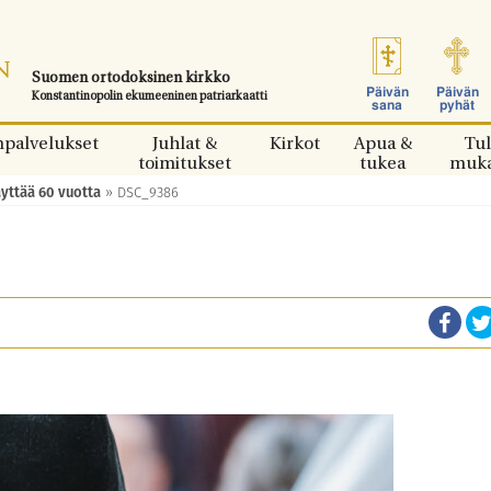
Suomen ortodoksinen kirkko
Päivän
Päivän
Konstantinopolin ekumeeninen patriarkaatti
sana
pyhät
npalvelukset
Juhlat &
Kirkot
Apua &
Tul
toimitukset
tukea
muk
yttää 60 vuotta
»
DSC_9386