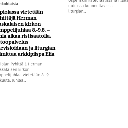
Uspenskin katedraalista ja illall
nkohtaista
radiossa kuunneltavissa
liturgian...
piolassa vietetään
hittäjä Herman
askalaisen kirkon
mppelijuhlaa 8.-9.8. –
hla alkaa ristisaatolla,
toopalvelus
levisioidaan ja liturgian
imittaa arkkipiispa Elia
iolan Pyhittäjä Herman
skalaisen kirkon
ppelijuhlaa vietetään 8.–9.
kuuta. Juhlaa...