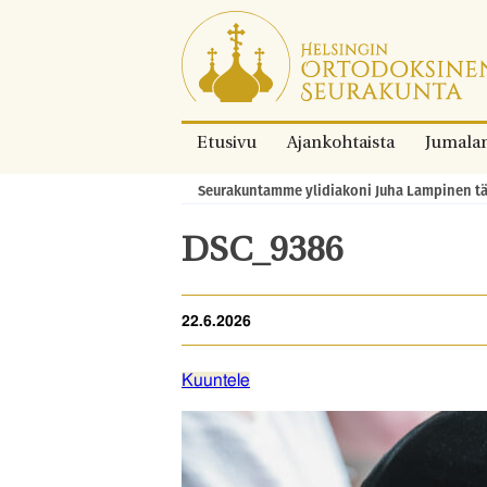
Siirry
suoraan
sisältöön.
Etusivu
Ajankohtaista
Jumala
Seurakuntamme ylidiakoni Juha Lampinen tä
Murupolku:
DSC_9386
22.6.2026
Kuuntele