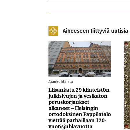
Aiheeseen liittyviä uutisia
Ajankohtaista
Liisankatu 29 kiinteistön
julkisivujen ja vesikaton
peruskorjaukset
alkaneet – Helsingin
ortodoksinen Pappilatalo
viettää parhaillaan 120-
vuotisjuhlavuotta