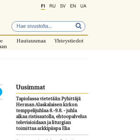
FI
RU
SV
EN
UA
e
Hautausmaa
Yhteystiedot
aan
Uusimmat
Tapiolassa vietetään Pyhittäjä
Herman Alaskalaisen kirkon
temppelijuhlaa 8.-9.8. - juhla
alkaa ristisaatolla, ehtoopalvelus
televisioidaan ja liturgian
toimittaa arkkipiispa Elia