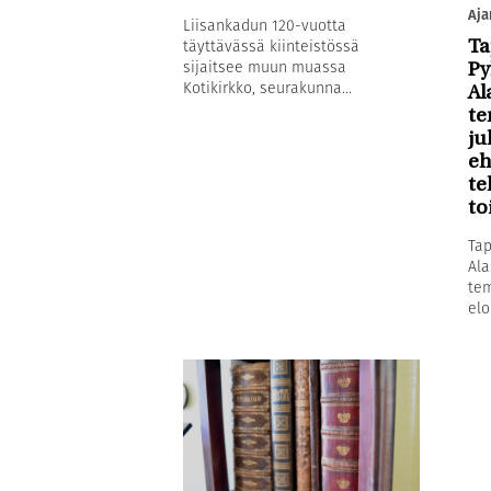
Aja
Liisankadun 120-vuotta
täyttävässä kiinteistössä
Ta
sijaitsee muun muassa
Py
Kotikirkko, seurakunna...
Al
te
ju
eh
te
to
Tap
Ala
tem
elo