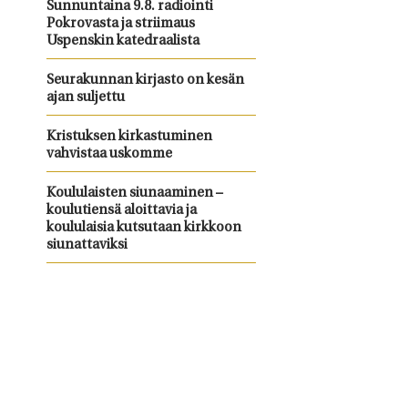
Sunnuntaina 9.8. radiointi
Pokrovasta ja striimaus
Uspenskin katedraalista
Seurakunnan kirjasto on kesän
ajan suljettu
Kristuksen kirkastuminen
vahvistaa uskomme
Koululaisten siunaaminen –
koulutiensä aloittavia ja
koululaisia kutsutaan kirkkoon
siunattaviksi