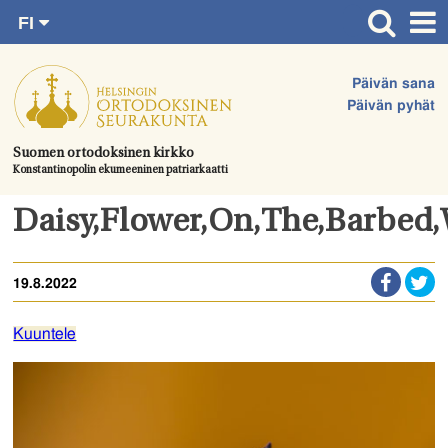
FI
Siirry
RU
Etusivu
SV
suoraan
Päivän sana
EN
Ajankohtaista
sisältöön.
Päivän pyhät
UA
Jumalanpalvelukset
Suomen ortodoksinen kirkko
Konstantinopolin ekumeeninen patriarkaatti
Juhlat & toimitukset
Kirkot
Daisy,Flower,On,The,Barbed,
Apua & tukea
19.8.2022
Tule mukaan
Hautausmaa
Kuuntele
Yhteystiedot