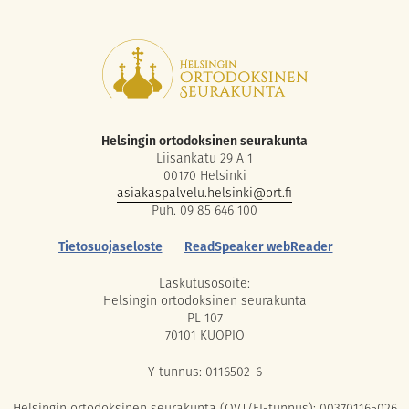
Helsingin ortodoksinen seurakunta
Liisankatu 29 A 1
00170 Helsinki
asiakaspalvelu.helsinki@ort.fi
Puh. 09 85 646 100
Tietosuojaseloste
ReadSpeaker webReader
Laskutusosoite:
Helsingin ortodoksinen seurakunta
PL 107
70101 KUOPIO
Y-tunnus: 0116502-6
Helsingin ortodoksinen seurakunta (OVT/FI-tunnus): 003701165026