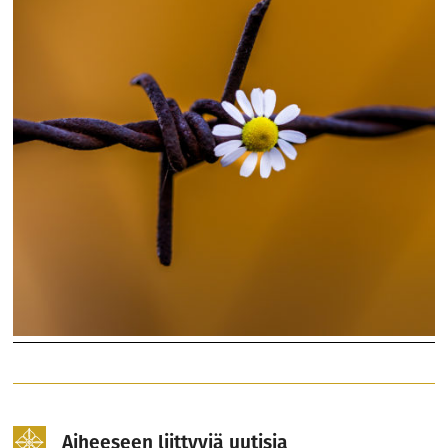
Aiheeseen liittyviä uutisia