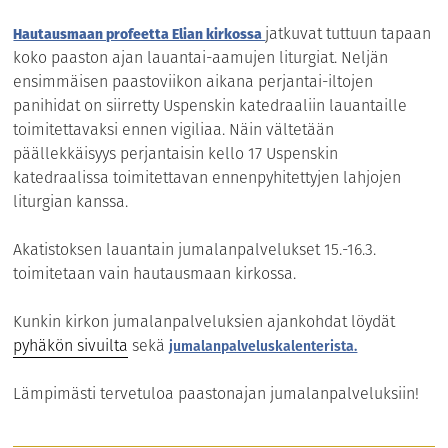
jatkuvat tuttuun tapaan
Hautausmaan profeetta Elian kirkossa
koko paaston ajan lauantai-aamujen liturgiat. Neljän
ensimmäisen paastoviikon aikana perjantai-iltojen
panihidat on siirretty Uspenskin katedraaliin lauantaille
toimitettavaksi ennen vigiliaa. Näin vältetään
päällekkäisyys perjantaisin kello 17 Uspenskin
katedraalissa toimitettavan ennenpyhitettyjen lahjojen
liturgian kanssa.
Akatistoksen lauantain jumalanpalvelukset 15.-16.3.
toimitetaan vain hautausmaan kirkossa.
Kunkin kirkon jumalanpalveluksien ajankohdat löydät
pyhäkön sivuilta
sekä
jumalanpalveluskalenterista.
Lämpimästi tervetuloa paastonajan jumalanpalveluksiin!