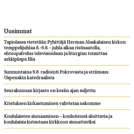
Uusimmat
Tapiolassa vietetään Pyhittäjä Herman Alaskalaisen kirkon
temppelijuhlaa 8.-9.8. - juhla alkaa ristisaatolla,
ehtoopalvelus televisioidaan ja liturgian toimittaa
arkkipiispa Elia
Sunnuntaina 9.8. radiointi Pokrovasta ja striimaus
Uspenskin katedraalista
Seurakunnan kirjasto on kesän ajan suljettu
Kristuksen kirkastuminen vahvistaa uskomme
Koululaisten siunaaminen – koulutiensä aloittavia ja
koululaisia kutsutaan kirkkoon siunattaviksi