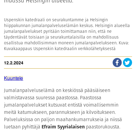
muassa Helsingin alueella.
Uspenskin katedraali on seurakuntamme ja Helsingin
hiippakunnan jumalanpalveluselämän keskus. Helsingin alueella
jumalanpalvelukset pyritään toimittamaan niin, että ne
täydentävät toisiaan ja seurakuntalaisilla on mahdollisuus
osallistua mahdollisimman moneen jumalanpalvelukseen. Kuva:
Kuvakaappaus Uspenskin katedraalin verkkolähetyksestä
12.2.2024
Kuuntele
Jumalanpalveluselämä on keskiössä pääsiäiseen
valmistavassa suuressa paastossa. Paastossa
jumalanpalvelukset kutsuvat entistä voimallisemmin
meitä katumukseen, parannukseen ja kilvoitukseen.
Palveluksissa on paljon maahankumarrukseia ja niissä
luetaan pyhittäjä
Efraim Syyrialaisen
paastorukousta.