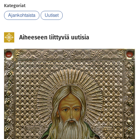
Kategoriat
Ajankohtaista
Uutiset
Aiheeseen liittyviä uutisia