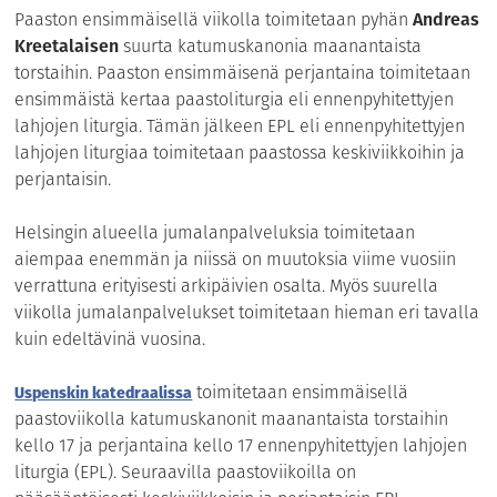
Paaston ensimmäisellä viikolla toimitetaan pyhän
Andreas
Kreetalaisen
suurta katumuskanonia maanantaista
torstaihin. Paaston ensimmäisenä perjantaina toimitetaan
ensimmäistä kertaa paastoliturgia eli ennenpyhitettyjen
lahjojen liturgia. Tämän jälkeen EPL eli ennenpyhitettyjen
lahjojen liturgiaa toimitetaan paastossa keskiviikkoihin ja
perjantaisin.
Helsingin alueella jumalanpalveluksia toimitetaan
aiempaa enemmän ja niissä on muutoksia viime vuosiin
verrattuna erityisesti arkipäivien osalta. Myös suurella
viikolla jumalanpalvelukset toimitetaan hieman eri tavalla
kuin edeltävinä vuosina.
toimitetaan ensimmäisellä
Uspenskin katedraalissa
paastoviikolla katumuskanonit maanantaista torstaihin
kello 17 ja perjantaina kello 17 ennenpyhitettyjen lahjojen
liturgia (EPL). Seuraavilla paastoviikoilla on