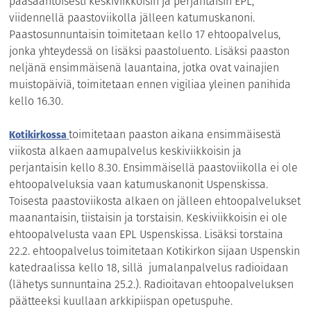
pääsääntöisesti keskiviikkoisin ja perjantaisin EPL,
viidennellä paastoviikolla jälleen katumuskanoni.
Paastosunnuntaisin toimitetaan kello 17 ehtoopalvelus,
jonka yhteydessä on lisäksi paastoluento. Lisäksi paaston
neljänä ensimmäisenä lauantaina, jotka ovat vainajien
muistopäiviä, toimitetaan ennen vigiliaa yleinen panihida
kello 16.30.
toimitetaan paaston aikana ensimmäisestä
Kotikirkossa
viikosta alkaen aamupalvelus keskiviikkoisin ja
perjantaisin kello 8.30. Ensimmäisellä paastoviikolla ei ole
ehtoopalveluksia vaan katumuskanonit Uspenskissa.
Toisesta paastoviikosta alkaen on jälleen ehtoopalvelukset
maanantaisin, tiistaisin ja torstaisin. Keskiviikkoisin ei ole
ehtoopalvelusta vaan EPL Uspenskissa. Lisäksi torstaina
22.2. ehtoopalvelus toimitetaan Kotikirkon sijaan Uspenskin
katedraalissa kello 18, sillä
jumalanpalvelus radioidaan
(lähetys sunnuntaina 25.2.). Radioitavan ehtoopalveluksen
päätteeksi kuullaan arkkipiispan opetuspuhe.