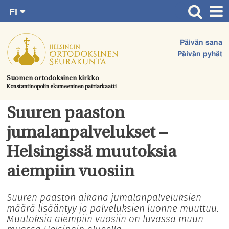
FI
Siirry
RU
Etusivu
SV
suoraan
Päivän sana
EN
Ajankohtaista
sisältöön.
Päivän pyhät
UA
Jumalanpalvelukset
Suomen ortodoksinen kirkko
Konstantinopolin ekumeeninen patriarkaatti
Juhlat & toimitukset
Kirkot
Suuren paaston
Apua & tukea
jumalanpalvelukset –
Tule mukaan
Helsingissä muutoksia
Hautausmaa
aiempiin vuosiin
Yhteystiedot
Suuren paaston aikana jumalanpalveluksien
määrä lisääntyy ja palveluksien luonne muuttuu.
Muutoksia aiempiin vuosiin on luvassa muun