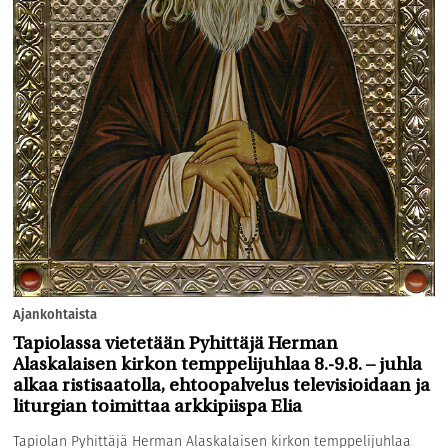
Ajankohtaista
Tapiolassa vietetään Pyhittäjä Herman
Alaskalaisen kirkon temppelijuhlaa 8.-9.8. – juhla
alkaa ristisaatolla, ehtoopalvelus televisioidaan ja
liturgian toimittaa arkkipiispa Elia
Tapiolan Pyhittäjä Herman Alaskalaisen kirkon temppelijuhlaa