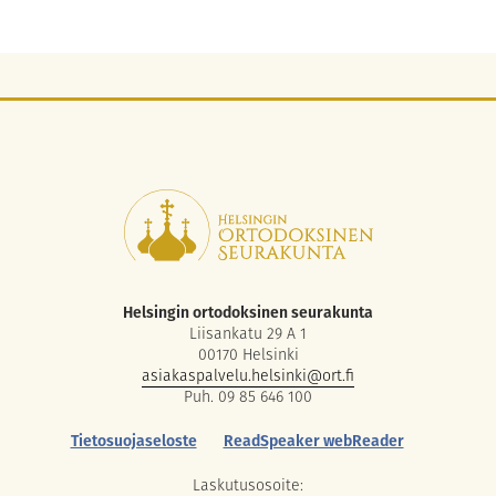
Helsingin ortodoksinen seurakunta
Liisankatu 29 A 1
00170 Helsinki
asiakaspalvelu.helsinki@ort.fi
Puh. 09 85 646 100
Tietosuojaseloste
ReadSpeaker webReader
Laskutusosoite: