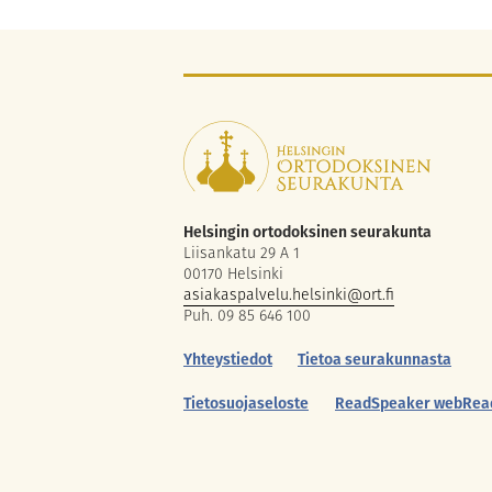
Helsingin ortodoksinen seurakunta
Liisankatu 29 A 1
00170 Helsinki
asiakaspalvelu.helsinki@ort.fi
Puh. 09 85 646 100
Yhteystiedot
Tietoa seurakunnasta
Tietosuojaseloste
ReadSpeaker webRea