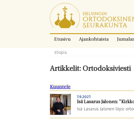
Siirry
suoraan
sisältöön.
Etusivu
Ajankohtaista
Jumala
Etiopia
Murupolku:
Artikkelit: Ortodoksiviesti
Kuuntele
7.9.2021
Isä Lasarus Jalonen: ”Kirkko
Isä Lasarus Jalonen löysi ort