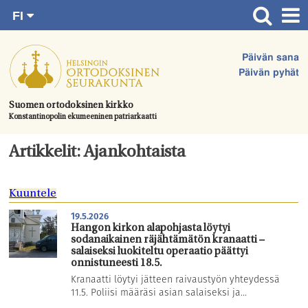
FI
Siirry
RU
Etusivu
SV
suoraan
Päivän sana
EN
Ajankohtaista
sisältöön.
Päivän pyhät
UA
Jumalanpalvelukset
Suomen ortodoksinen kirkko
Konstantinopolin ekumeeninen patriarkaatti
Juhlat & toimitukset
Kirkot
Artikkelit: Ajankohtaista
Apua & tukea
Kuuntele
Tule mukaan
19.5.2026
Hautausmaa
Hangon kirkon alapohjasta löytyi
sodanaikainen räjähtämätön kranaatti –
Yhteystiedot
salaiseksi luokiteltu operaatio päättyi
onnistuneesti 18.5.
Kranaatti löytyi jätteen raivaustyön yhteydessä
11.5. Poliisi määräsi asian salaiseksi ja...