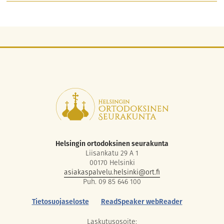
Helsingin ortodoksinen seurakunta
Liisankatu 29 A 1
00170 Helsinki
asiakaspalvelu.helsinki@ort.fi
Puh. 09 85 646 100
Tietosuojaseloste
ReadSpeaker webReader
Laskutusosoite: