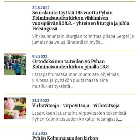
24.8.2022
Seurakunta täyttää 195 vuotta Pyhän
Kolminaisuuden kirkon vihkimisen
vuosipäivänä 28.8. – yhteinen liturgia ja juhla
Helsingissä
Vihkisunnuntain liturgian toimittaa piispa Sergei ja
jumalanpalvelus lähetetään myös...
9.8.2022
Ortodoksinen taiteiden yö Pyhän
Kolminaisuuden kirkon pihalla 18.8.
Iltatapahtumassa monimuotoista ohjelmaa
kirkossa ja pyhäkön puutarhassa aina
musiikkiesityksistä...
31.3.2022
Virbovitsoja – virpovitsoja – virbovitsoja
Lasaruksen lauantaina virpovitsojen tekemistä
Pyhän Kolminaisuuden Kirkolla Helsingissä,...
3.2.2022
Pyhän Kolminaisuuden kirkon