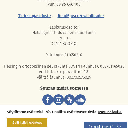
Puh. 09 85 646 100
Tietosuojaseloste
ReadSpeaker webReader
Laskutusosoite:
Helsingin ortodoksinen seurakunta
PL 107
70101 KUOPIO
Y-tunnus: 0116502-6
Helsingin ortodoksinen seurakunta (OVT/FI-tunnus): 003701165026
Verkkolaskuoperaattori: CGI
Välittäjätunnus: 003703575029
Seuraa meitä somessa
Copyright © 2026 Orthodox Parish of Helsinki. All rights reserved.
Käytämme evästeitä. Voit hallita evästeasetuksia
asetussivulla
.
Salli kaikki evästeet
Ota yhteyttä