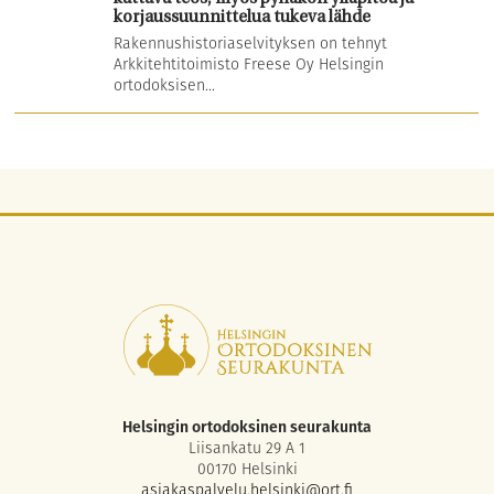
korjaussuunnittelua tukeva lähde
Rakennushistoriaselvityksen on tehnyt
Arkkitehtitoimisto Freese Oy Helsingin
ortodoksisen...
Helsingin ortodoksinen seurakunta
Liisankatu 29 A 1
00170 Helsinki
asiakaspalvelu.helsinki@ort.fi