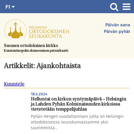
FI
Siirry
RU
Etusivu
SV
suoraan
Päivän sana
EN
Ajankohtaista
sisältöön.
Päivän pyhät
UA
Jumalanpalvelukset
Suomen ortodoksinen kirkko
Konstantinopolin ekumeeninen patriarkaatti
Juhlat & toimitukset
Kirkot
Artikkelit: Ajankohtaista
Apua & tukea
Kuuntele
Tule mukaan
18.5.2024
Hautausmaa
Helluntai on kirkon syntymäpäivä – Helsingin
ja Lahden Pyhän Kolminaisuuden kirkoissa
Yhteystiedot
vietetetään temppelijuhlaa
Pyhän Hengen vuodattamisen juhla on Helsingin
ortodoksisessa seurakunnassamme yksi
suurimmista...