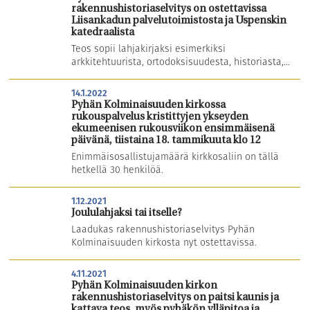
rakennushistoriaselvitys on ostettavissa
Liisankadun palvelutoimistosta ja Uspenskin
katedraalista
Teos sopii lahjakirjaksi esimerkiksi
arkkitehtuurista, ortodoksisuudesta, historiasta,...
14.1.2022
Pyhän Kolminaisuuden kirkossa
rukouspalvelus kristittyjen ykseyden
ekumeenisen rukousviikon ensimmäisenä
päivänä, tiistaina 18. tammikuuta klo 12
Enimmäisosallistujamäärä kirkkosaliin on tällä
hetkellä 30 henkilöä.
1.12.2021
Joululahjaksi tai itselle?
Laadukas rakennushistoriaselvitys Pyhän
Kolminaisuuden kirkosta nyt ostettavissa.
4.11.2021
Pyhän Kolminaisuuden kirkon
rakennushistoriaselvitys on paitsi kaunis ja
kattava teos, myös pyhäkön ylläpitoa ja