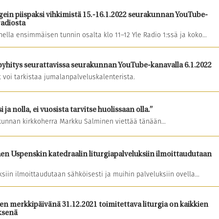
gein piispaksi vihkimistä 15.-16.1.2022 seurakunnan YouTube-
radiosta
ella ensimmäisen tunnin osalta klo 11–12 Yle Radio 1:ssä ja koko...
npyhitys seurattavissa seurakunnan YouTube-kanavalla 6.1.2022
voi tarkistaa jumalanpalveluskalenterista.
ja nolla, ei vuosista tarvitse huolissaan olla.”
kunnan kirkkoherra Markku Salminen viettää tänään...
en Uspenskin katedraalin liturgiapalveluksiin ilmoittaudutaan
uksiin ilmoittaudutaan sähköisesti ja muihin palveluksiin ovella...
n merkkipäivänä 31.12.2021 toimitettava liturgia on kaikkien
ksenä