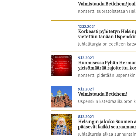
Valmistaudu Betlehem! jou
Konsertti suoratoistetaan He
12.12.2021
Korkeasti pyhitetyn Helsin
vietettiin tänään Uspenskin
Juhlaliturgia on edelleen kat
9.12.2021
Huomisessa Pyhän Hermanin 
yleisömäärää rajoitettu, k
Konsertti pidetään Uspenskin 
9.12.2021
Valmistaudu Betlehem!
Uspenskin katedraalikuoron ko
8.12.2021
Helsingin ja koko Suomen a
pääsevät kaikki seuraamaa
Juhlaliturgia alkaa sunnuntain