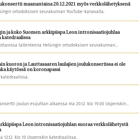
lukonsertti maanantaina 20.12.2021 myös verkkolähetyksenä
lsingin ortodoksisen seurakunnan YouTube-kanavalla.
gin ja koko Suomen arkkipiispa Leon intronisaatiojuhlaa
 katedraalissa
sottavissa tallenteena Helsingin ortodoksisen seurakunnan...
kuoron ja Lauttasaaren laulajien joulukonsertissa ei ole
oska käytössä on koronapassi
katedraalissa.
nsertti joulun esijuhlan alkaessa ma 20.12. klo 19.00 Uspenskin...
rkkipiispa Leon intronisaatiojuhlan suoraa verkkolähetystä
n
a 12.12. klo 10 Uspenskin katedraalissa.