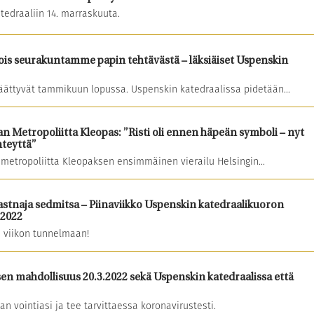
tedraaliin 14. marraskuuta.
 pois seurakuntamme papin tehtävästä – läksiäiset Uspenskin
äättyvät tammikuun lopussa. Uspenskin katedraalissa pidetään...
n Metropoliitta Kleopas: ”Risti oli ennen häpeän symboli – nyt
hteyttä”
metropoliitta Kleopaksen ensimmäinen vierailu Helsingin...
astnaja sedmitsa – Piinaviikko Uspenskin katedraalikuoron
.2022
n viikon tunnelmaan!
sen mahdollisuus 20.3.2022 sekä Uspenskin katedraalissa että
than vointiasi ja tee tarvittaessa koronavirustesti.