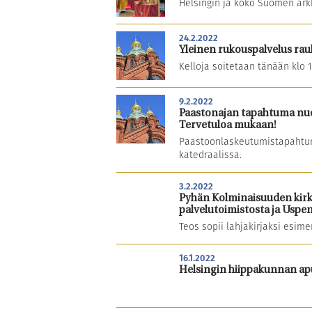
Helsingin ja koko Suomen arkk
24.2.2022
Yleinen rukouspalvelus rau
Kelloja soitetaan tänään klo 
9.2.2022
Paastonajan tapahtuma nuori
Tervetuloa mukaan!
Paastoonlaskeutumistapahtum
katedraalissa.
3.2.2022
Pyhän Kolminaisuuden kirko
palvelutoimistosta ja Uspen
Teos sopii lahjakirjaksi esimer
16.1.2022
Helsingin hiippakunnan apul