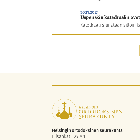
30.11.2021
Uspenskin katedraalin ovet 
Katedraali siunataan silloin 
Artikkelien
sivutus
Helsingin ortodoksinen seurakunta
Liisankatu 29 A 1