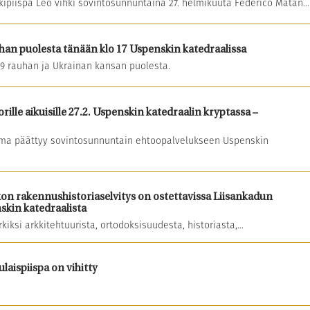
ipiispa Leo vihki sovintosunnuntaina 27. helmikuuta Federico Matan...
han puolesta tänään klo 17 Uspenskin katedraalissa
19 rauhan ja Ukrainan kansan puolesta.
lle aikuisille 27.2. Uspenskin katedraalin kryptassa –
a päättyy sovintosunnuntain ehtoopalvelukseen Uspenskin
n rakennushistoriaselvitys on ostettavissa Liisankadun
skin katedraalista
kiksi arkkitehtuurista, ortodoksisuudesta, historiasta,...
aispiispa on vihitty