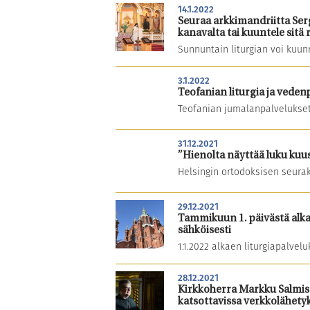
14.1.2022
Seuraa arkkimandriitta Ser
kanavalta tai kuuntele sitä 
Sunnuntain liturgian voi kuunn
3.1.2022
Teofanian liturgia ja vede
Teofanian jumalanpalvelukset 
31.12.2021
”Hienolta näyttää luku kuusi 
Helsingin ortodoksisen seura
29.12.2021
Tammikuun 1. päivästä alka
sähköisesti
1.1.2022 alkaen liturgiapalvel
28.12.2021
Kirkkoherra Markku Salmise
katsottavissa verkkolähety