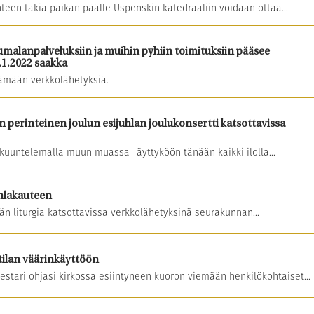
een takia paikan päälle Uspenskin katedraaliin voidaan ottaa...
umalanpalveluksiin ja muihin pyhiin toimituksiin pääsee
.1.2022 saakka
äämään verkkolähetyksiä.
 perinteinen joulun esijuhlan joulukonsertti katsottavissa
kuuntelemalla muun muassa Täyttyköön tänään kaikki ilolla...
uhlakauteen
vän liturgia katsottavissa verkkolähetyksinä seurakunnan...
itilan väärinkäyttöön
stari ohjasi kirkossa esiintyneen kuoron viemään henkilökohtaiset...