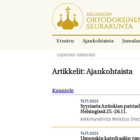
Siirry
suoraan
sisältöön.
Etusivu
Ajankohtaista
Jumala
uspenskin katedraali
Murupolku:
Artikkelit: Ajankohtaista
Kuuntele
15.11.2023
Syyriasta Antiokian patriar
Helsingissä 25.-26.11.
Arkkimandriitta Meletius Shat
14.11.2023
Uspenskin katedraaliin va