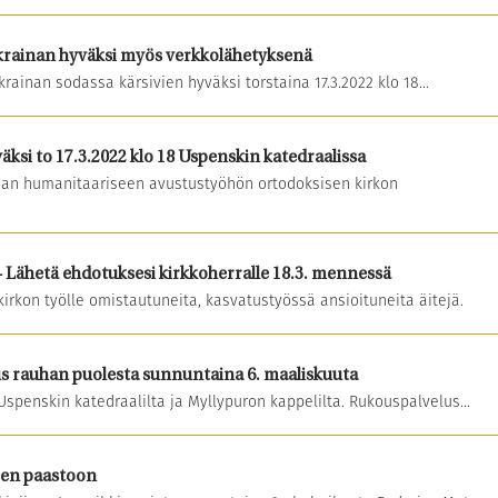
rainan hyväksi myös verkkolähetyksenä
rainan sodassa kärsivien hyväksi torstaina 17.3.2022 klo 18...
ksi to 17.3.2022 klo 18 Uspenskin katedraalissa
aan humanitaariseen avustustyöhön ortodoksisen kirkon
– Lähetä ehdotuksesi kirkkoherralle 18.3. mennessä
rkon työlle omistautuneita, kasvatustyössä ansioituneita äitejä.
lus rauhan puolesta sunnuntaina 6. maaliskuuta
 Uspenskin katedraalilta ja Myllypuron kappelilta. Rukouspalvelus...
een paastoon