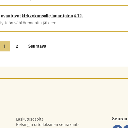
avautuvat kirkkokansalle lauantaina 4.12.
käyttöön sähköremontin jälkeen.
1
2
Seuraava
Laskutusosoite:
Seuraa
Helsingin ortodoksinen seurakunta