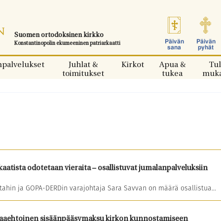
Suomen ortodoksinen kirkko
Päivän
Päivän
Konstantinopolin ekumeeninen patriarkaatti
sana
pyhät
npalvelukset
Juhlat &
Kirkot
Apua &
Tul
toimitukset
tukea
muk
kaatista odotetaan vieraita – osallistuvat jumalanpalveluksiin
tahin ja GOPA-DERDin varajohtaja Sara Savvan on määrä osallistua...
paaehtoinen sisäänpääsymaksu kirkon kunnostamiseen