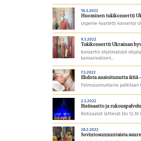
16.3.2022
Huominen tukikonsertti Uk
Uspenie-kvartetti konsertoi Uk
9.3.2022
Tukikonsertti Ukrainan hyvä
Konsertin ohjelmatulot ohjat
kansainvälisen...
7.3.2022
Ehdota ansioitunutta äitiä 
Palmusunnuntaina palkitaan ki
2.3.2022
Ristisaatto ja rukouspalve
Ristisaatot lähtevät klo 12.30
28.2.2022
Sovintosunnuntaista suur