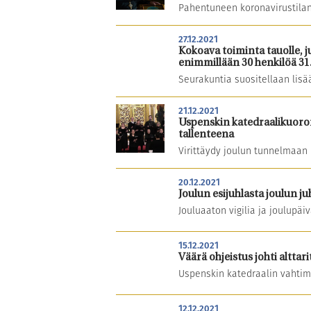
Pahentuneen koronavirustilant
27.12.2021
Kokoava toiminta tauolle, j
enimmillään 30 henkilöä 31
Seurakuntia suositellaan lis
21.12.2021
Uspenskin katedraalikuoron
tallenteena
Virittäydy joulun tunnelmaan 
20.12.2021
Joulun esijuhlasta joulun j
Jouluaaton vigilia ja joulupäi
15.12.2021
Väärä ohjeistus johti alttar
Uspenskin katedraalin vahtime
12.12.2021