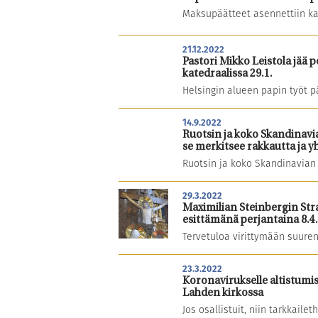
Maksupäätteet asennettiin ka
21.12.2022
Pastori Mikko Leistola jää
katedraalissa 29.1.
Helsingin alueen papin työt p
14.9.2022
Ruotsin ja koko Skandinavia
se merkitsee rakkautta ja y
Ruotsin ja koko Skandinavian 
29.3.2022
Maximilian Steinbergin Str
esittämänä perjantaina 8.4
Tervetuloa virittymään suure
23.3.2022
Koronavirukselle altistumi
Lahden kirkossa
Jos osallistuit, niin tarkkaile