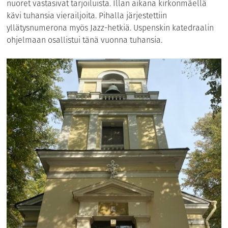
nuoret vastasivat tarjoiluista. Illan aikana kirkonmäellä
kävi tuhansia vierailjoita. Pihalla järjestettiin
yllätysnumerona myös Jazz-hetkiä. Uspenskin katedraalin
ohjelmaan osallistui tänä vuonna tuhansia.