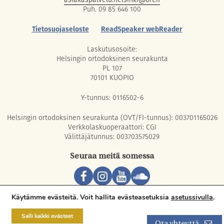
Puh. 09 85 646 100
Tietosuojaseloste
ReadSpeaker webReader
Laskutusosoite:
Helsingin ortodoksinen seurakunta
PL 107
70101 KUOPIO
Y-tunnus: 0116502-6
Helsingin ortodoksinen seurakunta (OVT/FI-tunnus): 003701165026
Verkkolaskuoperaattori: CGI
Välittäjätunnus: 003703575029
Seuraa meitä somessa
Copyright © 2026 Orthodox Parish of Helsinki. All rights reserved.
Käytämme evästeitä. Voit hallita evästeasetuksia
asetussivulla
.
Salli kaikki evästeet