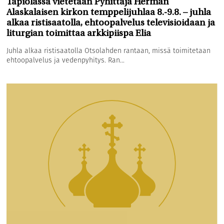
Tapiolassa vietetään Pyhittäjä Herman
Alaskalaisen kirkon temppelijuhlaa 8.-9.8. – juhla
alkaa ristisaatolla, ehtoopalvelus televisioidaan ja
liturgian toimittaa arkkipiispa Elia
Juhla alkaa ristisaatolla Otsolahden rantaan, missä toimitetaan
ehtoopalvelus ja vedenpyhitys. Ran...