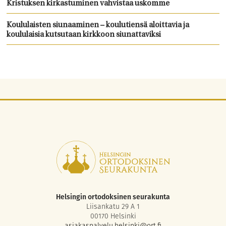
Kristuksen kirkastuminen vahvistaa uskomme
Koululaisten siunaaminen – koulutiensä aloittavia ja
koululaisia kutsutaan kirkkoon siunattaviksi
Helsingin ortodoksinen seurakunta
Liisankatu 29 A 1
00170 Helsinki
asiakaspalvelu.helsinki@ort.fi