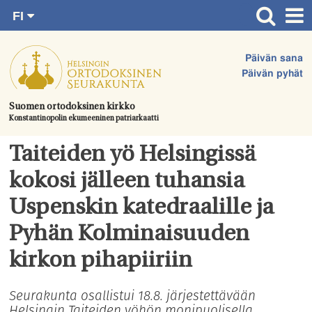
FI
Siirry
RU
Etusivu
SV
suoraan
Päivän sana
EN
Ajankohtaista
sisältöön.
Päivän pyhät
UA
Jumalanpalvelukset
Suomen ortodoksinen kirkko
Konstantinopolin ekumeeninen patriarkaatti
Juhlat & toimitukset
Kirkot
Taiteiden yö Helsingissä
Apua & tukea
kokosi jälleen tuhansia
Tule mukaan
Uspenskin katedraalille ja
Hautausmaa
Pyhän Kolminaisuuden
Yhteystiedot
kirkon pihapiiriin
Seurakunta osallistui 18.8. järjestettävään
Helsingin Taiteiden yöhön monipuolisella