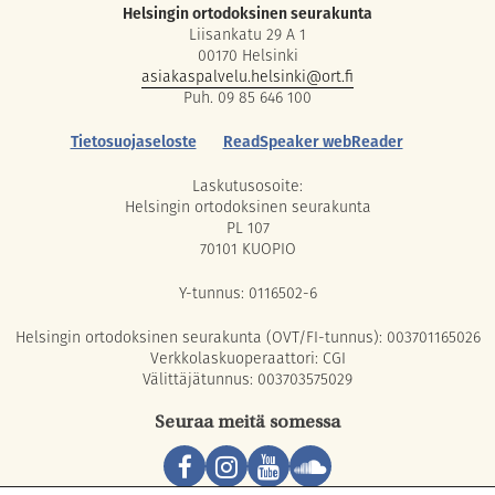
Helsingin ortodoksinen seurakunta
Liisankatu 29 A 1
00170 Helsinki
asiakaspalvelu.helsinki@ort.fi
Puh. 09 85 646 100
Tietosuojaseloste
ReadSpeaker webReader
Laskutusosoite:
Helsingin ortodoksinen seurakunta
PL 107
70101 KUOPIO
Y-tunnus: 0116502-6
Helsingin ortodoksinen seurakunta (OVT/FI-tunnus): 003701165026
Verkkolaskuoperaattori: CGI
Välittäjätunnus: 003703575029
Seuraa meitä somessa