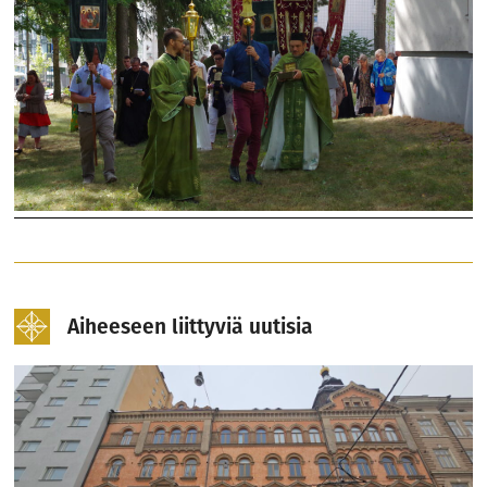
Aiheeseen liittyviä uutisia