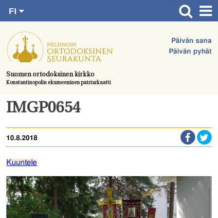
FI
Siirry
RU
Etusivu
SV
suoraan
Päivän sana
EN
Ajankohtaista
sisältöön.
Päivän pyhät
UA
Jumalanpalvelukset
Suomen ortodoksinen kirkko
Konstantinopolin ekumeeninen patriarkaatti
Juhlat & toimitukset
Kirkot
IMGP0654
Apua & tukea
10.8.2018
Tule mukaan
Hautausmaa
Kuuntele
Yhteystiedot