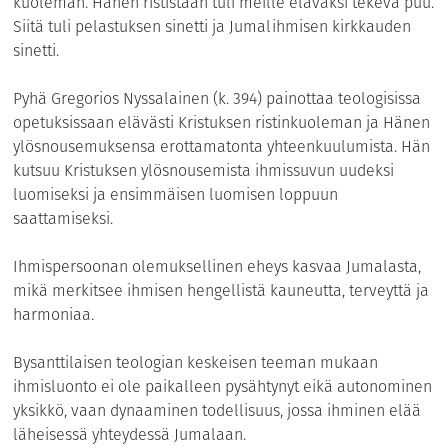
kuoleman. Hänen rististään tuli meille eläväksi tekevä puu.
Siitä tuli pelastuksen sinetti ja Jumal
ihmisen kirkkauden
sinetti.
Pyhä Gregorios Nyssalainen (k. 394) painottaa teologisissa
opetuksissaan elävästi Kristuksen ristinkuoleman ja Hänen
ylösnousemuksensa erottamatonta yhteenkuulumista. Hän
kutsuu Kristuksen ylösnousemista ihmissuvun uudeksi
luomiseksi ja ensimmäisen luomisen loppuun
saattamiseksi.
Ihmispersoonan olemuksellinen eheys kasvaa Jumalasta,
mikä merkitsee ihmisen hengellistä kauneutta, terveyttä ja
harmoniaa.
Bysanttilaisen teologian keskeisen teeman mukaan
ihmisluonto ei ole paikalleen pysähtynyt eikä autonominen
yksikkö, vaan dynaaminen todellisuus, jossa ihminen elää
läheisessä yhteydessä Jumalaan.