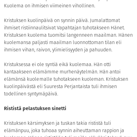
Kuolema on ihmisen viimeinen vihollinen.
Kristuksen kuolinpäivä on synnin päivä. Jumalattomat
ihmiset ristiinnaulitsivat Vapahtajan tuhotakseen Hänet.
Kristuksen kuolema tuomitsi langenneen maailman. Hänen
kuolemansa paljasti maailman luonnottoman tilan eli
ihmisen vihan, raivon, ylimielisyyden ja pahuuden.
Kristuksessa ei ole syntiä eikä kuolemaa. Hän otti
kantaakseen elämämme murhenäytelmän. Hän antoi
elämänsä kuole
malle tuhotakseen kuoleman. Kristuksen
kuolinpäivästä eli Suuresta Perjantaista tuli ihmisen
todellinen syntymäpäivä.
Rististä pelastuksen sinetti
Kristuksen kärsimyksen ja tuskan takia rististä tuli
elämänpuu, joka tuhoaa synnin aiheuttaman rappion ja