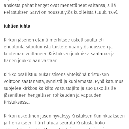
ansiosta pahat henget ovat menettäneet valtansa, sillä
Pelastuksen Sarvi on noussut ylös kuolleista (Luuk. 1:69).
Juhlien Juhla
Kirkon jäsenen elämä merkitsee uskollisuutta eli
ehdotonta sitoutumista taistelemaan ylösnousseen ja
kuoleman voittaneen Kristuksen joukoissa saatanaa ja
hänen joukkojaan vastaan.
Kirkko osallistuu eukaristisena yhteisönä Kristuksen
voittoon saatanasta, synnistä ja kuolemasta. Pyhä katumus
suojelee kirkkoa kaikilta vastustajilta ja suo uskollisille
jäsenilleen hengellisen rohkeuden ja vapauden
Kristuksessa.
Kirkon uskollinen jäsen hyväksyy Kristuksen Kuninkaakseen
ja Herrakseen. Hän haluaa seurata Kristusta koko