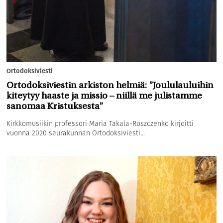
Ortodoksiviesti
Ortodoksiviestin arkiston helmiä: ”Joululauluihin
kiteytyy haaste ja missio – niillä me julistamme
sanomaa Kristuksesta”
Kirkkomusiikin professori Maria Takala-Roszczenko kirjoitti
vuonna 2020 seurakunnan Ortodoksiviesti...