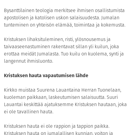
Bysanttilainen teologia merkitsee ihmisen osallistumista
apostolisen ja katolisen uskon salaisuudesta. Jumalan
tunteminen on yhteisön elämää, toimintaa ja kokemusta.
Kristuksen lihaksituleminen, risti, ylösnousemus ja
taivaaseenastuminen rakentavat sillan yli kuilun, joka
erottaa meidät Jumalasta. Tuo kuilu on kuolema, synti ja
langennut ihmisluonto.
Kristuksen hauta vapautumisen lähde
Kirkko muistaa Suurena Lauantaina Herran Tuonelaan,
kuoleman paikkaan, laskeutumisen salaisuutta. Suuri
Lauantai keskittää ajatuksemme Kristuksen hautaan, joka
ei ole tavallinen hauta.
Kristuksen hauta ei ole rappion ja tappion paikka.
Kristuksen hauta on jumalallisen kunnian, voiton ja