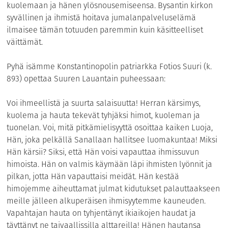
kuolemaan ja hänen ylösnousemiseensa. Bysantin kirkon
syvällinen ja ihmistä hoitava jumalanpalveluselämä
ilmaisee tämän totuuden paremmin kuin käsitteelliset
väittämät.
Pyhä isämme Konstantinopolin patriarkka Fotios Suuri (k.
893) opettaa Suuren Lauantain puheessaan:
Voi ihmeellistä ja suurta salaisuutta! Herran kärsimys,
kuolema ja hauta tekevät tyhjäksi himot, kuoleman ja
tuonelan. Voi, mitä pitkämielisyyttä osoittaa kaiken Luoja,
Hän, joka pelkällä Sanallaan hallitsee luomakuntaa! Miksi
Hän kärsii? Siksi, että Hän voisi vapauttaa ihmissuvun
himoista. Hän on valmis käymään läpi ihmisten lyönnit ja
pilkan, jotta Hän vapauttaisi meidät. Hän kestää
himojemme aiheuttamat julmat kidutukset palauttaakseen
meille jälleen alkuperäisen ihmisyytemme kauneuden.
Vapahtajan hauta on tyhjentänyt ikiaikojen haudat ja
täyttänyt ne taivaallissilla alttareilla! Hänen hautansa