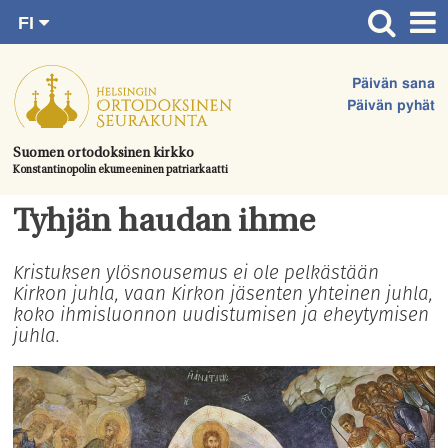
FI
Siirry
RU
Etusivu
SV
suoraan
Päivän sana
EN
Ajankohtaista
sisältöön.
Päivän pyhät
UA
Jumalanpalvelukset
Suomen ortodoksinen kirkko
Konstantinopolin ekumeeninen patriarkaatti
Juhlat & toimitukset
Kirkot
Tyhjän haudan ihme
Apua & tukea
Kristuksen ylösnousemus ei ole pelkästään
Kirkon juhla, vaan Kirkon jäsenten yhteinen juhla,
Tule mukaan
koko ihmisluonnon uudistumisen ja eheytymisen
Hautausmaa
juhla.
Yhteystiedot