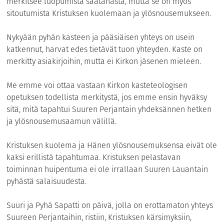
merkitsee luopumista saatanasta, mutta se on myös
sitoutumista Kristuksen kuolemaan ja ylösnousemukseen.
Nykyään pyhän kasteen ja pääsiäisen yhteys on usein
katkennut, harvat edes tietävät tuon yhteyden. Kaste on
merkitty asiakirjoihin, mutta ei Kirkon jäsenen mieleen.
Me emme voi ottaa vastaan Kirkon kasteteologisen
opetuksen todellista merkitystä, jos emme ensin hyväksy
sitä, mitä tapahtui Suuren Perjantain yhdeksännen hetken
ja ylösnousemusaamun välillä.
Kristuksen kuolema ja Hänen ylösnousemuksensa eivät ole
kaksi erillistä tapahtumaa. Kristuksen pelastavan
toiminnan huipentuma ei ole irrallaan Suuren Lauan
tain
pyhästä salaisuudesta.
Suuri ja Pyhä Sapatti on päivä, jolla on erottamaton yhteys
Suureen Perjantaihin, ristiin, Kristuksen kärsimyksiin,