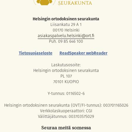
Helsingin ortodoksinen seurakunta
Liisankatu 29 A 1
00170 Helsinki
asiakaspalvelu.helsinki@ort.fi
Puh. 09 85 646 100
Tietosuojaseloste
ReadSpeaker webReader
Laskutusosoite:
Helsingin ortodoksinen seurakunta
PL 107
70101 KUOPIO
Y-tunnus: 0116502-6
Helsingin ortodoksinen seurakunta (OVT/FI-tunnus): 003701165026
Verkkolaskuoperaattori: CGI
Välittäjätunnus: 003703575029
Seuraa meitä somessa