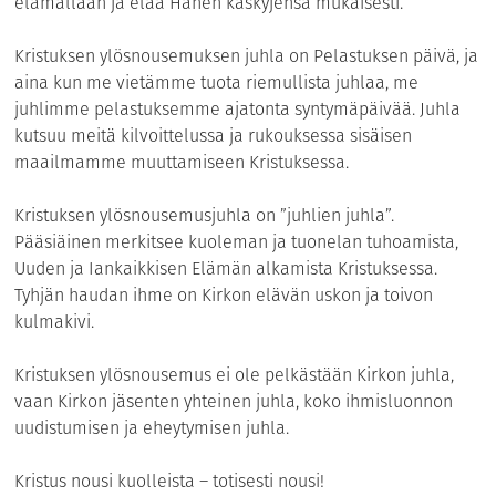
elämällään ja elää Hänen käskyjensä mukaisesti.
Kristuksen ylösnousemuksen juhla on Pelastuksen päivä, ja
aina kun me vietämme tuota riemullista juhlaa, me
juhlimme pelastuksemme ajatonta syntymäpäivää. Juhla
kutsuu meitä kilvoittelussa ja rukouksessa sisäisen
maailmamme muuttamiseen Kristuksessa.
Kristuksen ylösnousemusjuhla on ”juhlien juhla”.
Pääsiäinen merkitsee kuoleman ja tuonelan tuhoamista,
Uuden ja Iankaikkisen Elämän alkamista Kristuksessa.
Tyhjän haudan ihme on Kirkon elävän uskon ja toivon
kulmakivi.
Kristuksen ylösnousemus ei ole pelkästään Kirkon juhla,
vaan Kirkon jäsenten yhteinen juhla, koko ihmisluonnon
uudistumisen ja eheytymisen juhla.
Kristus nousi kuolleista – totisesti nousi!