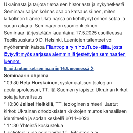
Ukrainasta ja tarjota tietoa sen historiasta ja nykyhetkestä.
Seminaarisarjan kolmas osa on katsaus siihen, miten
kirkollinen tilanne Ukrainassa on kehittynyt ennen sotaa ja
sodan aikana. Seminaari on suomenkielinen.
Seminaari järjestetään lauantaina 17.5.2025 osoitteessa
Teollisuuskatu 9 D, Helsinki. Luentojen tallenteet voi
myöhemmin katsoa
Filantropia ry:n YouTube -tililtä, josta
löytyvät myös sarjassa aiemmin järjestettyjen seminaarien
luennot.
Ilmoittautumiset seminaariin
16.5. mennessä
.
Seminaarin ohjelma
* 09:30
Heta Hurskainen
, systemaattisen teologian
apulaisprofessori, TT, Itä-Suomen yliopisto: Ukrainan kirkot,
sota ja turvallisuus
* 10:30
Jelisei Heikkilä
, TT, teologinen sihteeri: Jaetut
kirkot: Ukrainan ortodoksisten kirkkojen murros kansallisen
identiteetin ja sodan keskellä 2014–2022
* 11:30 Yhteistä keskustelua
Lisätietoja:
riina.nguyen@ort.fi
, Filantropia ry