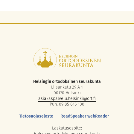
Helsingin ortodoksinen seurakunta
Liisankatu 29 A 1
00170 Helsinki
asiakaspalvelu.helsinki@ort.fi
Puh. 09 85 646 100
Tietosuojaseloste
ReadSpeaker webReader
Laskutusosoite:
Helsingin ortodoksinen seurakunta