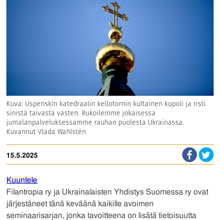
Kuva: Uspenskin katedraalin kellotornin kultainen kupoli ja risti
sinistä taivasta vasten. Rukoilemme jokaisessa
jumalanpalveluksessamme rauhan puolesta Ukrainassa.
Kuvannut Vlada Wahlstén
15.5.2025
Kuuntele
Filantropia ry ja Ukrainalaisten Yhdistys Suomessa ry ovat
järjestäneet tänä keväänä kaikille avoimen
seminaarisarjan, jonka tavoitteena on lisätä tietoisuutta