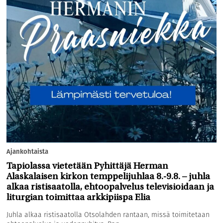
Ajankohtaista
Tapiolassa vietetään Pyhittäjä Herman
Alaskalaisen kirkon temppelijuhlaa 8.-9.8. – juhla
alkaa ristisaatolla, ehtoopalvelus televisioidaan ja
liturgian toimittaa arkkipiispa Elia
Juhla alkaa ristisaatolla Otsolahden rantaan, missä toimitetaan