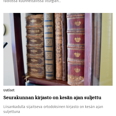
radiossa kuunneltavissa liturgian...
Uutiset
Seurakunnan kirjasto on kesän ajan suljettu
Liisankadulla sijaitseva ortodoksinen kirjasto on kesän ajan
suljettuna