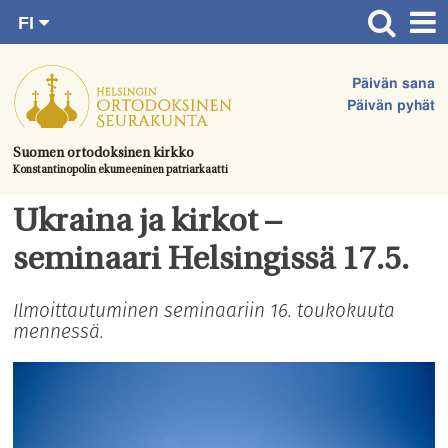
FI
Siirry
RU
Etusivu
SV
suoraan
Päivän sana
EN
Ajankohtaista
sisältöön.
Päivän pyhät
UA
Jumalanpalvelukset
Suomen ortodoksinen kirkko
Konstantinopolin ekumeeninen patriarkaatti
Juhlat & toimitukset
Kirkot
Ukraina ja kirkot –
Apua & tukea
seminaari Helsingissä 17.5.
Tule mukaan
Ilmoittautuminen seminaariin 16. toukokuuta
mennessä.
Hautausmaa
Yhteystiedot