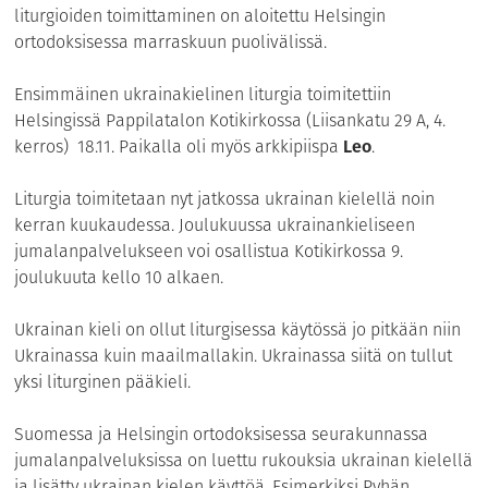
liturgioiden toimittaminen on aloitettu Helsingin
ortodoksisessa marraskuun puolivälissä.
Ensimmäinen ukrainakielinen liturgia toimitettiin
Helsingissä Pappilatalon Kotikirkossa (Liisankatu 29 A, 4.
kerros) 18.11. Paikalla oli myös arkkipiispa
Leo
.
Liturgia toimitetaan nyt jatkossa ukrainan kielellä noin
kerran kuukaudessa. Joulukuussa ukrainankieliseen
jumalanpalvelukseen voi osallistua Kotikirkossa 9.
joulukuuta kello 10 alkaen.
Ukrainan kieli on ollut liturgisessa käytössä jo pitkään niin
Ukrainassa kuin maailmallakin. Ukrainassa siitä on tullut
yksi liturginen pääkieli.
Suomessa ja Helsingin ortodoksisessa seurakunnassa
jumalanpalveluksissa on luettu rukouksia ukrainan kielellä
ja lisätty ukrainan kielen käyttöä. Esimerkiksi Pyhän