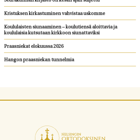
Seurakunnan kirjasto on kesän ajan suljettu
Kristuksen kirkastuminen vahvistaa uskomme
Koululaisten siunaaminen – koulutiensä aloittavia ja
koululaisia kutsutaan kirkkoon siunattaviksi
Praasniekat elokuussa 2026
Hangon praasniekan tunnelmia