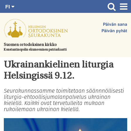
FI
Siirry
RU
Etusivu
SV
suoraan
Päivän sana
EN
Ajankohtaista
sisältöön.
Päivän pyhät
UA
Jumalanpalvelukset
Suomen ortodoksinen kirkko
Konstantinopolin ekumeeninen patriarkaatti
Juhlat & toimitukset
Kirkot
Ukrainankielinen liturgia
Apua & tukea
Helsingissä 9.12.
Tule mukaan
Seurakunnassamme toimitetaan säännnöllisesti
liturgia-ehtoollisjumalanpalvelus ukrainan
Hautausmaa
kielellä. Kaikki ovat tervetulleita mukaan
Yhteystiedot
rukoilemaan ukrainan kielellä.