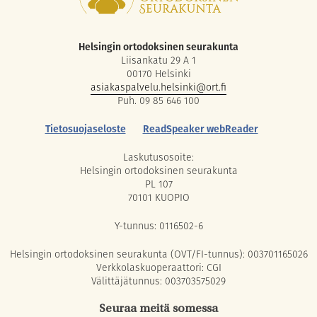
Helsingin ortodoksinen seurakunta
Liisankatu 29 A 1
00170 Helsinki
asiakaspalvelu.helsinki@ort.fi
Puh. 09 85 646 100
Tietosuojaseloste
ReadSpeaker webReader
Laskutusosoite:
Helsingin ortodoksinen seurakunta
PL 107
70101 KUOPIO
Y-tunnus: 0116502-6
Helsingin ortodoksinen seurakunta (OVT/FI-tunnus): 003701165026
Verkkolaskuoperaattori: CGI
Välittäjätunnus: 003703575029
Seuraa meitä somessa