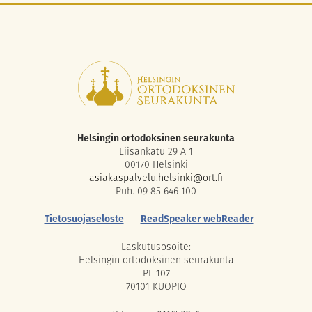
Helsingin ortodoksinen seurakunta
Liisankatu 29 A 1
00170 Helsinki
asiakaspalvelu.helsinki@ort.fi
Puh. 09 85 646 100
Tietosuojaseloste
ReadSpeaker webReader
Laskutusosoite:
Helsingin ortodoksinen seurakunta
PL 107
70101 KUOPIO