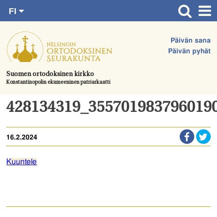
FI
Siirry
RU
Etusivu
SV
suoraan
Päivän sana
EN
Ajankohtaista
sisältöön.
Päivän pyhät
UA
Jumalanpalvelukset
Suomen ortodoksinen kirkko
Konstantinopolin ekumeeninen patriarkaatti
Juhlat & toimitukset
Kirkot
428134319_355701983796019
Apua & tukea
16.2.2024
Tule mukaan
Hautausmaa
Kuuntele
Yhteystiedot