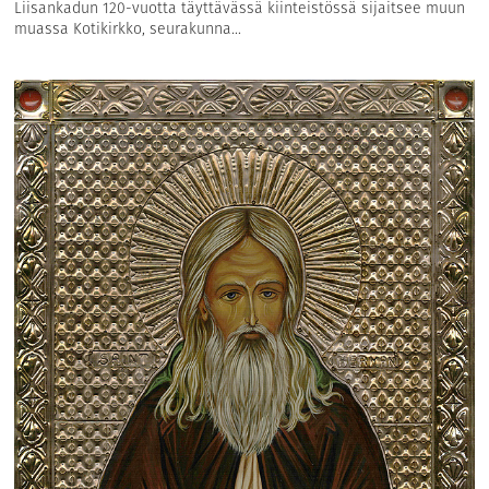
Liisankadun 120-vuotta täyttävässä kiinteistössä sijaitsee muun
muassa Kotikirkko, seurakunna...