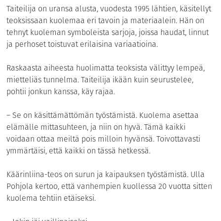
Taiteilija on uransa alusta, vuodesta 1995 lähtien, käsitellyt
teoksissaan kuolemaa eri tavoin ja materiaalein. Hän on
tehnyt kuoleman symboleista sarjoja, joissa haudat, linnut
ja perhoset toistuvat erilaisina variaatioina.
Raskaasta aiheesta huolimatta teoksista välittyy lempeä,
mietteliäs tunnelma. Taiteilija ikään kuin seurustelee,
pohtii jonkun kanssa, käy rajaa.
– Se on käsittämättömän työstämistä. Kuolema asettaa
elämälle mittasuhteen, ja niin on hyvä. Tämä kaikki
voidaan ottaa meiltä pois milloin hyvänsä. Toivottavasti
ymmärtäisi, että kaikki on tässä hetkessä.
Käärinliina-teos on surun ja kaipauksen työstämistä. Ulla
Pohjola kertoo, että vanhempien kuollessa 20 vuotta sitten
kuolema tehtiin etäiseksi.