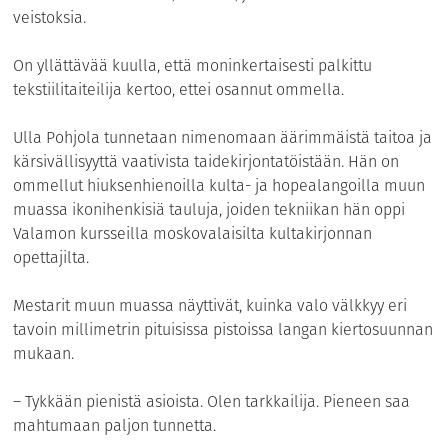
veistoksia.
On yllättävää kuulla, että moninkertaisesti palkittu
tekstiilitaiteilija kertoo, ettei osannut ommella.
Ulla Pohjola tunnetaan nimenomaan äärimmäistä taitoa ja
kärsivällisyyttä vaativista taidekirjontatöistään. Hän on
ommellut hiuksenhienoilla kulta- ja hopealangoilla muun
muassa ikonihenkisiä tauluja, joiden tekniikan hän oppi
Valamon kursseilla moskovalaisilta kultakirjonnan
opettajilta.
Mestarit muun muassa näyttivät, kuinka valo välkkyy eri
tavoin millimetrin pituisissa pistoissa langan kiertosuunnan
mukaan.
– Tykkään pienistä asioista. Olen tarkkailija. Pieneen saa
mahtumaan paljon tunnetta.