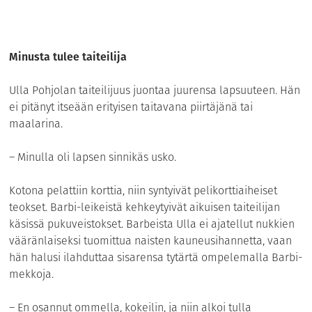
Minusta tulee taiteilija
Ulla Pohjolan taiteilijuus juontaa juurensa lapsuuteen. Hän
ei pitänyt itseään erityisen taitavana piirtäjänä tai
maalarina.
– Minulla oli lapsen sinnikäs usko.
Kotona pelattiin korttia, niin syntyivät pelikorttiaiheiset
teokset. Barbi-leikeistä kehkeytyivät aikuisen taiteilijan
käsissä pukuveistokset. Barbeista Ulla ei ajatellut nukkien
vääränlaiseksi tuomittua naisten kauneusihannetta, vaan
hän halusi ilahduttaa sisarensa tytärtä ompelemalla Barbi-
mekkoja.
– En osannut ommella, kokeilin, ja niin alkoi tulla