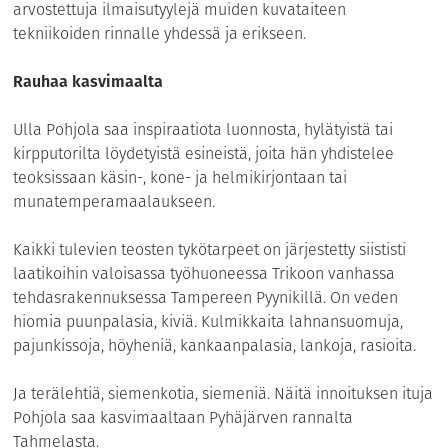
arvostettuja ilmaisutyylejä muiden kuvataiteen
tekniikoiden rinnalle yhdessä ja erikseen.
Rauhaa kasvimaalta
Ulla Pohjola saa inspiraatiota luonnosta, hylätyistä tai
kirpputorilta löydetyistä esineistä, joita hän yhdistelee
teoksissaan käsin-, kone- ja helmikirjontaan tai
munatemperamaalaukseen.
Kaikki tulevien teosten tykötarpeet on järjestetty siististi
laatikoihin valoisassa työhuoneessa Trikoon vanhassa
tehdasrakennuksessa Tampereen Pyynikillä. On veden
hiomia puunpalasia, kiviä. Kulmikkaita lahnansuomuja,
pajunkissoja, höyheniä, kankaanpalasia, lankoja, rasioita.
Ja terälehtiä, siemenkotia, siemeniä. Näitä innoituksen ituja
Pohjola saa kasvimaaltaan Pyhäjärven rannalta
Tahmelasta.