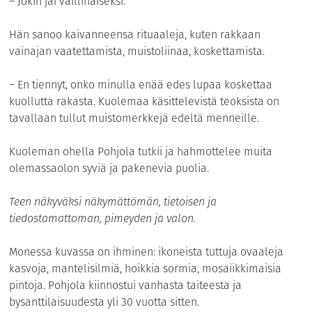
– Jokin jäi vaillinaiseksi.
Hän sanoo kaivanneensa rituaaleja, kuten rakkaan
vainajan vaatettamista, muistoliinaa, koskettamista.
– En tiennyt, onko minulla enää edes lupaa koskettaa
kuollutta rakasta. Kuolemaa käsittelevistä teoksista on
tavallaan tullut muistomerkkejä edeltä menneille.
Kuoleman ohella Pohjola tutkii ja hahmottelee muita
olemassaolon syviä ja pakenevia puolia.
Teen näkyväksi näkymättömän, tietoisen ja
tiedostamattoman, pimeyden ja valon.
Monessa kuvassa on ihminen: ikoneista tuttuja ovaaleja
kasvoja, mantelisilmiä, hoikkia sormia, mosaiikkimaisia
pintoja. Pohjola kiinnostui vanhasta taiteesta ja
bysanttilaisuudesta yli 30 vuotta sitten.