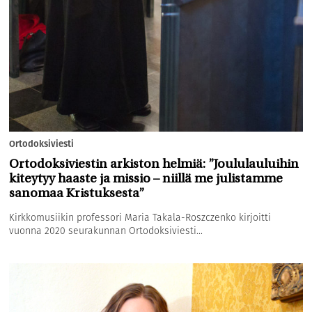
Ortodoksiviesti
Ortodoksiviestin arkiston helmiä: ”Joululauluihin
kiteytyy haaste ja missio – niillä me julistamme
sanomaa Kristuksesta”
Kirkkomusiikin professori Maria Takala-Roszczenko kirjoitti
vuonna 2020 seurakunnan Ortodoksiviesti...