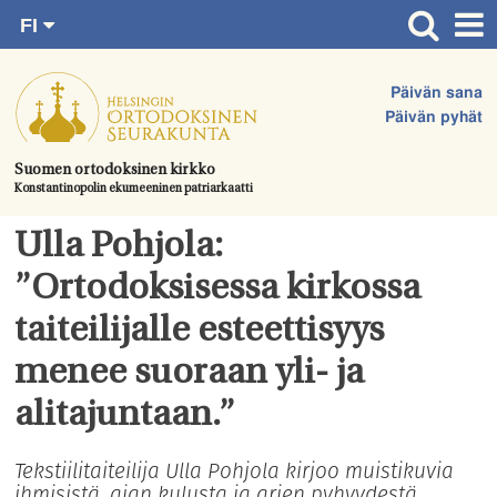
FI
Siirry
RU
Etusivu
SV
suoraan
Päivän sana
EN
Ajankohtaista
sisältöön.
Päivän pyhät
UA
Jumalanpalvelukset
Suomen ortodoksinen kirkko
Konstantinopolin ekumeeninen patriarkaatti
Juhlat & toimitukset
Kirkot
Ulla Pohjola:
Apua & tukea
”Ortodoksisessa kirkossa
Tule mukaan
taiteilijalle esteettisyys
Hautausmaa
menee suoraan yli- ja
Yhteystiedot
alitajuntaan.”
Tekstiilitaiteilija Ulla Pohjola kirjoo muistikuvia
ihmisistä, ajan kulusta ja arjen pyhyydestä.