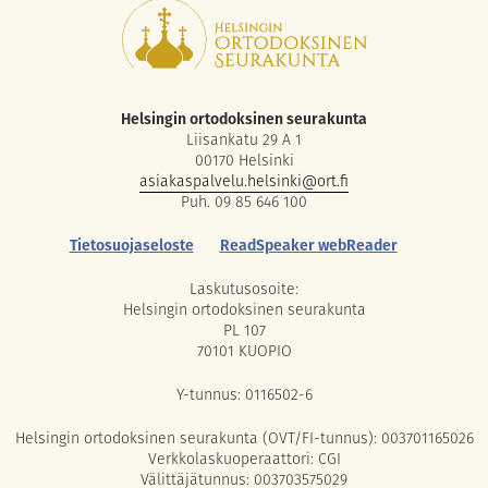
Helsingin ortodoksinen seurakunta
Liisankatu 29 A 1
00170 Helsinki
asiakaspalvelu.helsinki@ort.fi
Puh. 09 85 646 100
Tietosuojaseloste
ReadSpeaker webReader
Laskutusosoite:
Helsingin ortodoksinen seurakunta
PL 107
70101 KUOPIO
Y-tunnus: 0116502-6
Helsingin ortodoksinen seurakunta (OVT/FI-tunnus): 003701165026
Verkkolaskuoperaattori: CGI
Välittäjätunnus: 003703575029