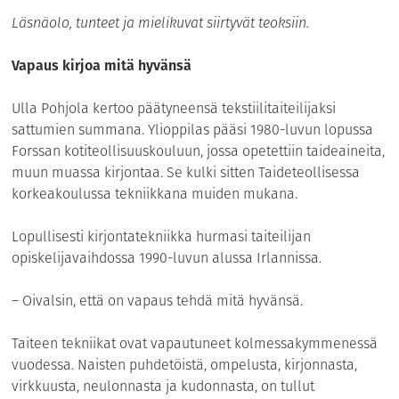
Läsnäolo, tunteet ja mielikuvat siirtyvät teoksiin.
Vapaus kirjoa mitä hyvänsä
Ulla Pohjola kertoo päätyneensä tekstiilitaiteilijaksi
sattumien summana. Ylioppilas pääsi 1980-luvun lopussa
Forssan kotiteollisuuskouluun, jossa opetettiin taideaineita,
muun muassa kirjontaa. Se kulki sitten Taideteollisessa
korkeakoulussa tekniikkana muiden mukana.
Lopullisesti kirjontatekniikka hurmasi taiteilijan
opiskelijavaihdossa 1990-luvun alussa Irlannissa.
– Oivalsin, että on vapaus tehdä mitä hyvänsä.
Taiteen tekniikat ovat vapautuneet kolmessakymmenessä
vuodessa. Naisten puhdetöistä, ompelusta, kirjonnasta,
virkkuusta, neulonnasta ja kudonnasta, on tullut