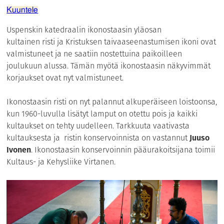
Kuuntele
Uspenskin katedraalin ikonostaasin yläosan
kultainen risti ja Kristuksen taivaaseenastumisen ikoni ovat
valmistuneet ja ne saatiin nostettuina paikoilleen
joulukuun alussa. Tämän myötä ikonostaasin näkyvimmät
korjaukset ovat nyt valmistuneet.
Ikonostaasin risti on nyt palannut alkuperäiseen loistoonsa,
kun 1960-luvulla lisätyt lamput on otettu pois ja kaikki
kultaukset on tehty uudelleen. Tarkkuuta vaativasta
kultauksesta ja ristin konservoinnista on vastannut
Juuso
Ivonen
. Ikonostaasin konservoinnin pääurakoitsijana toimii
Kultaus- ja Kehysliike Virtanen.