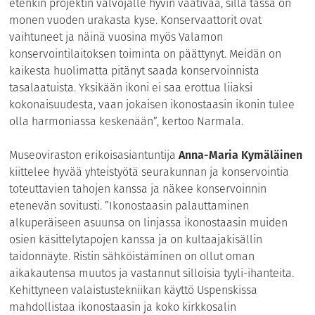
etenkin projektin valvojalle hyvin vaativaa, sillä tässä on
monen vuoden urakasta kyse. Konservaattorit ovat
vaihtuneet ja näinä vuosina myös Valamon
konservointilaitoksen toiminta on päättynyt. Meidän on
kaikesta huolimatta pitänyt saada konservoinnista
tasalaatuista. Yksikään ikoni ei saa erottua liiaksi
kokonaisuudesta, vaan jokaisen ikonostaasin ikonin tulee
olla harmoniassa keskenään”, kertoo Narmala.
Museoviraston erikoisasiantuntija
Anna-Maria Kymäläinen
kiittelee hyvää yhteistyötä seurakunnan ja konservointia
toteuttavien tahojen kanssa ja näkee konservoinnin
etenevän sovitusti. ”Ikonostaasin palauttaminen
alkuperäiseen asuunsa on linjassa ikonostaasin muiden
osien käsittelytapojen kanssa ja on kultaajakisällin
taidonnäyte. Ristin sähköistäminen on ollut oman
aikakautensa muutos ja vastannut silloisia tyyli-ihanteita.
Kehittyneen valaistustekniikan käyttö Uspenskissa
mahdollistaa ikonostaasin ja koko kirkkosalin