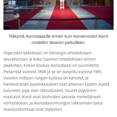
Näkymä ikonostaasille ennen kuin konservoidut ikonit
nostettiin takaisin paikoilleen.
Uspenskin katedraali on Helsingin ortodoksisen
seurakunnan ja koko Suomen ortodoksisen kirkon
pääkirkko. Kirkon kookas ikonostaasi on suunniteltu
Pietarissa vuonna 1868 ja se on suojeltu vuonna 1985.
Vuosien mittaan rungon kultaus on kärsinyt, ja
hienovaraiset puuleikkaukset ovat ahkeran käytön myötä
kuluneet, jopa osin rikkoutuneet. Suuret öljyvärein
maalatut ikonit ovat tuohusten savusta menettäneet
väriloistoaan, ja ikonostaasinrungon liikkumisen takia
maalauskankaat ovat löytyneet.