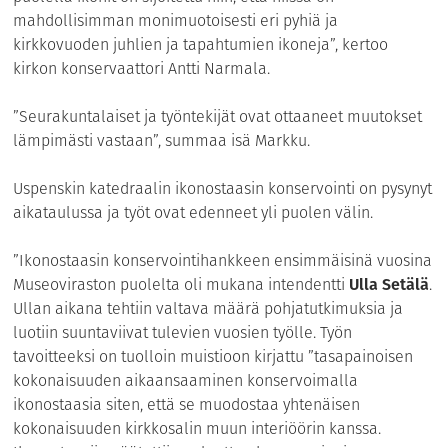
mahdollisimman monimuotoisesti eri pyhiä ja
kirkkovuoden juhlien ja tapahtumien ikoneja”, kertoo
kirkon konservaattori Antti Narmala.
”Seurakuntalaiset ja työntekijät ovat ottaaneet muutokset
lämpimästi vastaan”, summaa isä Markku.
Uspenskin katedraalin ikonostaasin konservointi on pysynyt
aikataulussa ja työt ovat edenneet yli puolen välin.
”Ikonostaasin konservointihankkeen ensimmäisinä vuosina
Museoviraston puolelta oli mukana intendentti
Ulla Setälä
.
Ullan aikana tehtiin valtava määrä pohjatutkimuksia ja
luotiin suuntaviivat tulevien vuosien työlle. Työn
tavoitteeksi on tuolloin muistioon kirjattu ”tasapainoisen
kokonaisuuden aikaansaaminen konservoimalla
ikonostaasia siten, että se muodostaa yhtenäisen
kokonaisuuden kirkkosalin muun interiöörin kanssa.