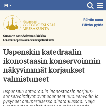
FI
Siirry
RU
Etusivu
SV
suoraan
Päivän sana
EN
Ajankohtaista
sisältöön.
Päivän pyhät
UA
Jumalanpalvelukset
Suomen ortodoksinen kirkko
Konstantinopolin ekumeeninen patriarkaatti
Juhlat & toimitukset
Kirkot
Uspenskin katedraalin
Apua & tukea
ikonostaasin konservoinnin
Tule mukaan
näkyvimmät korjaukset
Hautausmaa
valmistuneet
Yhteystiedot
Uspenskin katedraalin ikonostaasin korjaus-
konservointityöt ovat edenneet puoleenväliin ja
pysyneet alkuperäisessä aikataulussaa. Neljä