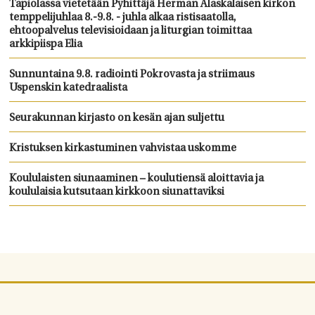
Tapiolassa vietetään Pyhittäjä Herman Alaskalaisen kirkon
temppelijuhlaa 8.-9.8. - juhla alkaa ristisaatolla,
ehtoopalvelus televisioidaan ja liturgian toimittaa
arkkipiispa Elia
Sunnuntaina 9.8. radiointi Pokrovasta ja striimaus
Uspenskin katedraalista
Seurakunnan kirjasto on kesän ajan suljettu
Kristuksen kirkastuminen vahvistaa uskomme
Koululaisten siunaaminen – koulutiensä aloittavia ja
koululaisia kutsutaan kirkkoon siunattaviksi