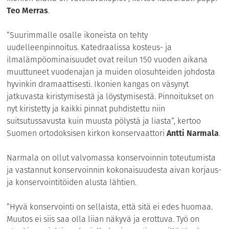
Teo Merras
.
”Suurimmalle osalle ikoneista on tehty
uudelleenpinnoitus. Katedraalissa kosteus- ja
ilmalämpöominaisuudet ovat reilun 150 vuoden aikana
muuttuneet vuodenajan ja muiden olosuhteiden johdosta
hyvinkin dramaattisesti. Ikonien kangas on väsynyt
jatkuvasta kiristymisestä ja löystymisestä. Pinnoitukset on
nyt kiristetty ja kaikki pinnat puhdistettu niin
suitsutussavusta kuin muusta pölystä ja liasta”, kertoo
Suomen ortodoksisen kirkon konservaattori
Antti Narmala
.
Narmala on ollut valvomassa konservoinnin toteutumista
ja vastannut konservoinnin kokonaisuudesta aivan korjaus-
ja konservointitöiden alusta lähtien.
”Hyvä konservointi on sellaista, että sitä ei edes huomaa.
Muutos ei siis saa olla liian näkyvä ja erottuva. Työ on