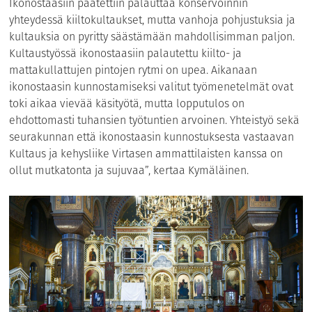
Ikonostaasiin päätettiin palauttaa konservoinnin
yhteydessä kiiltokultaukset, mutta vanhoja pohjustuksia ja
kultauksia on pyritty säästämään mahdollisimman paljon.
Kultaustyössä ikonostaasiin palautettu kiilto- ja
mattakullattujen pintojen rytmi on upea. Aikanaan
ikonostaasin kunnostamiseksi valitut työmenetelmät ovat
toki aikaa vievää käsityötä, mutta lopputulos on
ehdottomasti tuhansien työtuntien arvoinen. Yhteistyö sekä
seurakunnan että ikonostaasin kunnostuksesta vastaavan
Kultaus ja kehysliike Virtasen ammattilaisten kanssa on
ollut mutkatonta ja sujuvaa”, kertaa Kymäläinen.