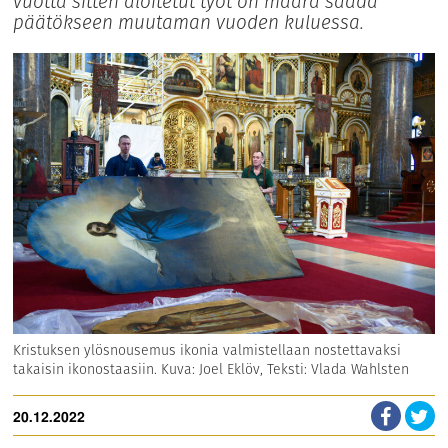
vuotta sitten aloitetut työt on määrä saada
päätökseen muutaman vuoden kuluessa.
Kristuksen ylösnousemus ikonia valmistellaan nostettavaksi
takaisin ikonostaasiin. Kuva: Joel Eklöv, Teksti: Vlada Wahlsten
20.12.2022