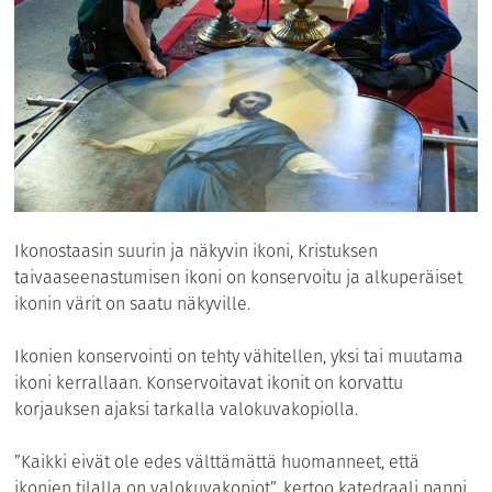
Ikonostaasin suurin ja näkyvin ikoni, Kristuksen
taivaaseenastumisen ikoni on konservoitu ja alkuperäiset
ikonin värit on saatu näkyville.
Ikonien konservointi on tehty vähitellen, yksi tai muutama
ikoni kerrallaan. Konservoitavat ikonit on korvattu
korjauksen ajaksi tarkalla valokuvakopiolla.
”Kaikki eivät ole edes välttämättä huomanneet, että
ikonien tilalla on valokuvakopiot”, kertoo katedraali pappi