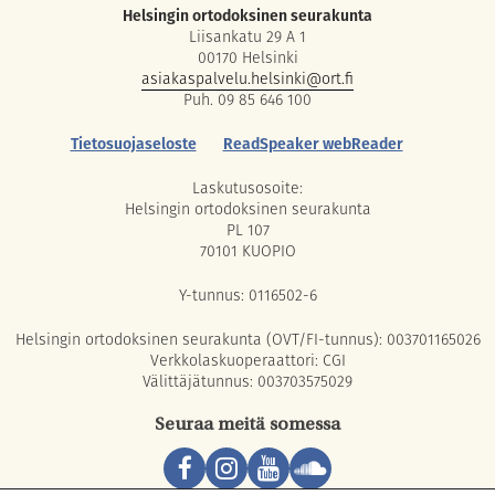
Helsingin ortodoksinen seurakunta
Liisankatu 29 A 1
00170 Helsinki
asiakaspalvelu.helsinki@ort.fi
Puh. 09 85 646 100
Tietosuojaseloste
ReadSpeaker webReader
Laskutusosoite:
Helsingin ortodoksinen seurakunta
PL 107
70101 KUOPIO
Y-tunnus: 0116502-6
Helsingin ortodoksinen seurakunta (OVT/FI-tunnus): 003701165026
Verkkolaskuoperaattori: CGI
Välittäjätunnus: 003703575029
Seuraa meitä somessa