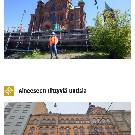
Aiheeseen liittyviä uutisia