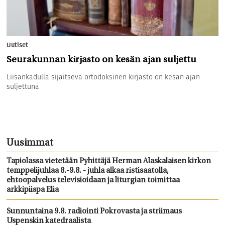
Uutiset
Seurakunnan kirjasto on kesän ajan suljettu
Liisankadulla sijaitseva ortodoksinen kirjasto on kesän ajan
suljettuna
Uusimmat
Tapiolassa vietetään Pyhittäjä Herman Alaskalaisen kirkon
temppelijuhlaa 8.-9.8. - juhla alkaa ristisaatolla,
ehtoopalvelus televisioidaan ja liturgian toimittaa
arkkipiispa Elia
Sunnuntaina 9.8. radiointi Pokrovasta ja striimaus
Uspenskin katedraalista