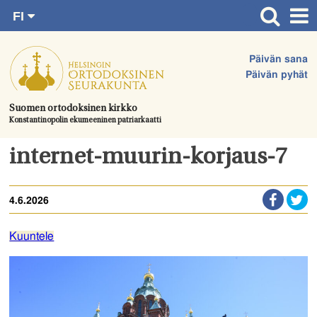
FI
Siirry
RU
Etusivu
SV
suoraan
Päivän sana
EN
Ajankohtaista
sisältöön.
Päivän pyhät
UA
Jumalanpalvelukset
Suomen ortodoksinen kirkko
Konstantinopolin ekumeeninen patriarkaatti
Juhlat & toimitukset
Kirkot
internet-muurin-korjaus-7
Apua & tukea
4.6.2026
Tule mukaan
Hautausmaa
Kuuntele
Yhteystiedot