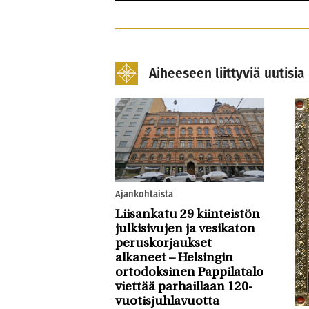
Aiheeseen liittyviä uutisia
Ajankohtaista
Liisankatu 29 kiinteistön
julkisivujen ja vesikaton
peruskorjaukset
alkaneet – Helsingin
ortodoksinen Pappilatalo
viettää parhaillaan 120-
vuotisjuhlavuotta