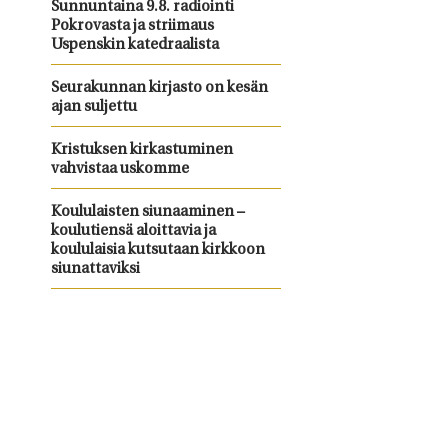
Sunnuntaina 9.8. radiointi
Pokrovasta ja striimaus
Uspenskin katedraalista
Seurakunnan kirjasto on kesän
ajan suljettu
Kristuksen kirkastuminen
vahvistaa uskomme
Koululaisten siunaaminen –
koulutiensä aloittavia ja
koululaisia kutsutaan kirkkoon
siunattaviksi