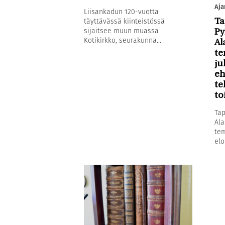
Aja
Liisankadun 120-vuotta
täyttävässä kiinteistössä
Ta
sijaitsee muun muassa
Py
Kotikirkko, seurakunna...
Al
te
ju
eh
te
to
Tap
Ala
tem
elo