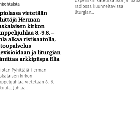
Uspenskin katedraalista ja illall
nkohtaista
radiossa kuunneltavissa
liturgian...
piolassa vietetään
hittäjä Herman
askalaisen kirkon
mppelijuhlaa 8.-9.8. –
hla alkaa ristisaatolla,
toopalvelus
levisioidaan ja liturgian
imittaa arkkipiispa Elia
iolan Pyhittäjä Herman
skalaisen kirkon
ppelijuhlaa vietetään 8.–9.
kuuta. Juhlaa...