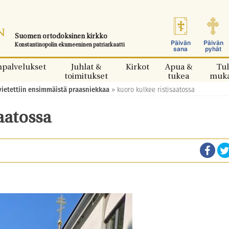
Suomen ortodoksinen kirkko
Päivän
Päivän
Konstantinopolin ekumeeninen patriarkaatti
sana
pyhät
npalvelukset
Juhlat &
Kirkot
Apua &
Tul
toimitukset
tukea
muk
ietettiin ensimmäistä praasniekkaa
»
kuoro kulkee ristisaatossa
aatossa