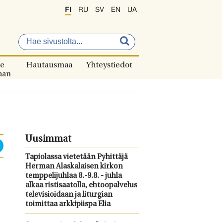
FI
RU
SV
EN
UA
e
Hautausmaa
Yhteystiedot
aan
Uusimmat
Tapiolassa vietetään Pyhittäjä
Herman Alaskalaisen kirkon
temppelijuhlaa 8.-9.8. - juhla
alkaa ristisaatolla, ehtoopalvelus
televisioidaan ja liturgian
toimittaa arkkipiispa Elia