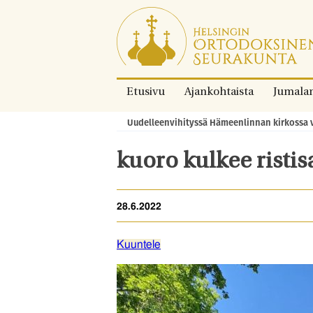
Siirry
suoraan
sisältöön.
Etusivu
Ajankohtaista
Jumala
Uudelleenvihityssä Hämeenlinnan kirkossa v
Murupolku:
kuoro kulkee ristis
28.6.2022
Kuuntele