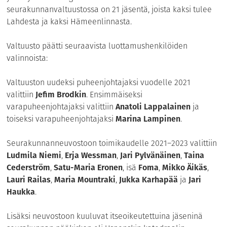
seurakunnanvaltuustossa on 21 jäsentä, joista kaksi tulee
Lahdesta ja kaksi Hämeenlinnasta.
Valtuusto päätti seuraavista luottamushenkilöiden
valinnoista:
Valtuuston uudeksi puheenjohtajaksi vuodelle 2021
valittiin
Jefim Brodkin
. Ensimmäiseksi
varapuheenjohtajaksi valittiin
Anatoli Lappalainen
ja
toiseksi varapuheenjohtajaksi
Marina Lampinen
.
Seurakunnanneuvostoon toimikaudelle 2021–2023 valittiin
Ludmila Niemi
,
Erja Wessman
,
Jari Pylvänäinen
,
Taina
Cederström
,
Satu-Maria Eronen
, isä
Foma
,
Mikko Äikäs
,
Lauri Railas
,
Maria Mountraki
,
Jukka Karhapää
ja
Jari
Haukka
.
Lisäksi neuvostoon kuuluvat itseoikeutettuina jäseninä