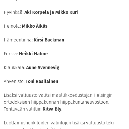
Hyvinkää:
Aki Korpela ja Mikko Kuri
Heinola:
Mikko Äikäs
Hämeenlinna:
Kirsi Backman
Forssa:
Heikki Halme
Klaukkala:
Aune Svennevig
Ahvenisto:
Toni Rasilainen
Lisäksi valtuusto valitsi maallikkoedustajan Helsingin
ortodoksisen hiippakunnan hiippakuntaneuvostoon.
Tehtävään valittiin
Ritva Bly
.
Luottamushenkilöiden valintojen lisäksi valtuusto teki