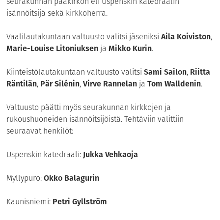
seurakunnan pääkirkon eli Uspenskin katedraalin
isännöitsijä sekä kirkkoherra.
Vaalilautakuntaan valtuusto valitsi jäseniksi
Aila Koiviston
,
Marie-Louise Litoniuksen
ja
Mikko Kurin
.
Kiinteistölautakuntaan valtuusto valitsi
Sami Sailon
,
Riitta
Räntilän
,
Pär Silénin
,
Virve Rannelan
ja
Tom Walldenin
.
Valtuusto päätti myös seurakunnan kirkkojen ja
rukoushuoneiden isännöitsijöistä. Tehtäviin valittiin
seuraavat henkilöt:
Uspenskin katedraali:
Jukka Vehkaoja
Myllypuro:
Okko Balagurin
Kaunisniemi:
Petri Gyllström