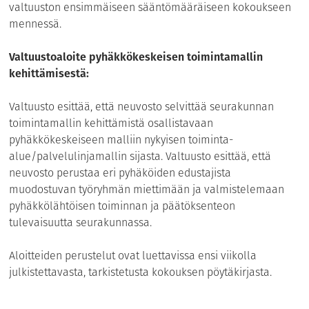
valtuuston ensimmäiseen sääntömääräiseen kokoukseen
mennessä.
Valtuustoaloite pyhäkkökeskeisen toimintamallin
kehittämisestä:
Valtuusto esittää, että neuvosto selvittää seurakunnan
toimintamallin kehittämistä osallistavaan
pyhäkkökeskeiseen malliin nykyisen toiminta-
alue/palvelulinjamallin sijasta. Valtuusto esittää, että
neuvosto perustaa eri pyhäköiden edustajista
muodostuvan työryhmän miettimään ja valmistelemaan
pyhäkkölähtöisen toiminnan ja päätöksenteon
tulevaisuutta seurakunnassa.
Aloitteiden perustelut ovat luettavissa ensi viikolla
julkistettavasta, tarkistetusta kokouksen pöytäkirjasta.