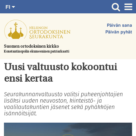
FI
Siirry
RU
Etusivu
SV
suoraan
Päivän sana
EN
Ajankohtaista
sisältöön.
Päivän pyhät
UA
Jumalanpalvelukset
Suomen ortodoksinen kirkko
Konstantinopolin ekumeeninen patriarkaatti
Juhlat & toimitukset
Kirkot
Uusi valtuusto kokoontui
Apua & tukea
ensi kertaa
Tule mukaan
Seurakunnanvaltuusto valitsi puheenjohtajien
lisäksi uuden neuvoston, kiinteistö- ja
Hautausmaa
vaalilautakuntien jäsenet sekä pyhäkköjen
Yhteystiedot
isännöitsijät.