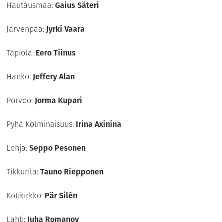
Hautausmaa:
Gaius Säteri
Järvenpää:
Jyrki Vaara
Tapiola:
Eero Tiinus
Hanko:
Jeffery Alan
Porvoo:
Jorma Kupari
Pyhä Kolminaisuus:
Irina Axinina
Lohja:
Seppo Pesonen
Tikkurila:
Tauno Riepponen
Kotikirkko:
Pär Silén
Lahti:
Juha Romanov