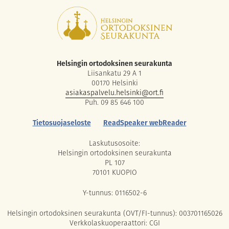
Helsingin ortodoksinen seurakunta
Liisankatu 29 A 1
00170 Helsinki
asiakaspalvelu.helsinki@ort.fi
Puh. 09 85 646 100
Tietosuojaseloste
ReadSpeaker webReader
Laskutusosoite:
Helsingin ortodoksinen seurakunta
PL 107
70101 KUOPIO
Y-tunnus: 0116502-6
Helsingin ortodoksinen seurakunta (OVT/FI-tunnus): 003701165026
Verkkolaskuoperaattori: CGI