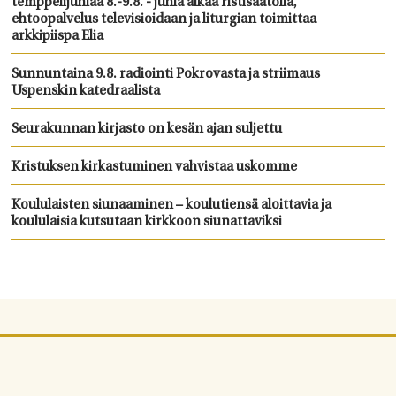
temppelijuhlaa 8.-9.8. - juhla alkaa ristisaatolla,
ehtoopalvelus televisioidaan ja liturgian toimittaa
arkkipiispa Elia
Sunnuntaina 9.8. radiointi Pokrovasta ja striimaus
Uspenskin katedraalista
Seurakunnan kirjasto on kesän ajan suljettu
Kristuksen kirkastuminen vahvistaa uskomme
Koululaisten siunaaminen – koulutiensä aloittavia ja
koululaisia kutsutaan kirkkoon siunattaviksi