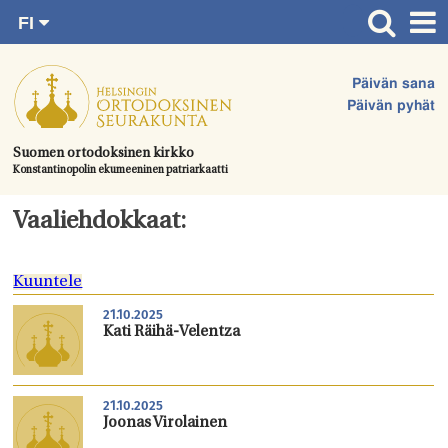
FI
Siirry
RU
Etusivu
SV
suoraan
Päivän sana
EN
Ajankohtaista
sisältöön.
Päivän pyhät
UA
Jumalanpalvelukset
Suomen ortodoksinen kirkko
Konstantinopolin ekumeeninen patriarkaatti
Juhlat & toimitukset
Kirkot
Vaaliehdokkaat:
Apua & tukea
Kuuntele
Tule mukaan
21.10.2025
Hautausmaa
Kati Räihä-Velentza
Yhteystiedot
21.10.2025
Joonas Virolainen