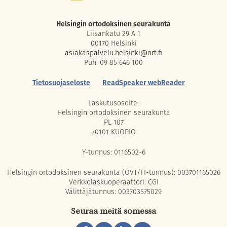
Helsingin ortodoksinen seurakunta
Liisankatu 29 A 1
00170 Helsinki
asiakaspalvelu.helsinki@ort.fi
Puh. 09 85 646 100
Tietosuojaseloste
ReadSpeaker webReader
Laskutusosoite:
Helsingin ortodoksinen seurakunta
PL 107
70101 KUOPIO
Y-tunnus: 0116502-6
Helsingin ortodoksinen seurakunta (OVT/FI-tunnus): 003701165026
Verkkolaskuoperaattori: CGI
Välittäjätunnus: 003703575029
Seuraa meitä somessa