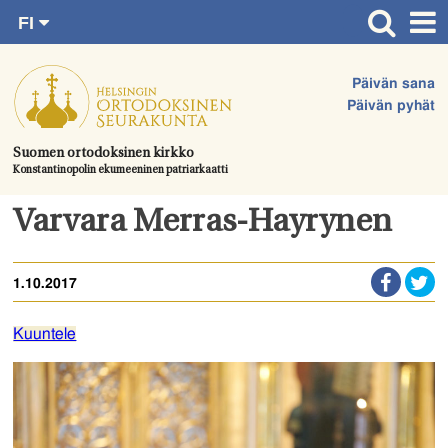
FI
Siirry
RU
Etusivu
SV
suoraan
Päivän sana
EN
Ajankohtaista
sisältöön.
Päivän pyhät
UA
Jumalanpalvelukset
Suomen ortodoksinen kirkko
Konstantinopolin ekumeeninen patriarkaatti
Juhlat & toimitukset
Kirkot
Varvara Merras-Hayrynen
Apua & tukea
1.10.2017
Tule mukaan
Hautausmaa
Kuuntele
Yhteystiedot