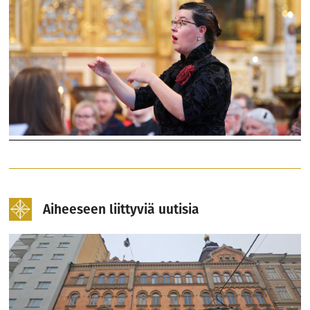
Aiheeseen liittyviä uutisia