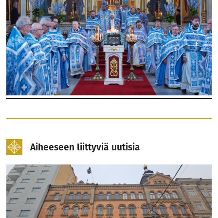
Aiheeseen liittyviä uutisia