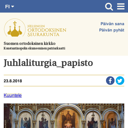
FI
Siirry
RU
Etusivu
SV
suoraan
Päivän sana
EN
Ajankohtaista
sisältöön.
Päivän pyhät
UA
Jumalanpalvelukset
Suomen ortodoksinen kirkko
Konstantinopolin ekumeeninen patriarkaatti
Juhlat & toimitukset
Kirkot
Juhlaliturgia_papisto
Apua & tukea
23.8.2018
Tule mukaan
Hautausmaa
Kuuntele
Yhteystiedot