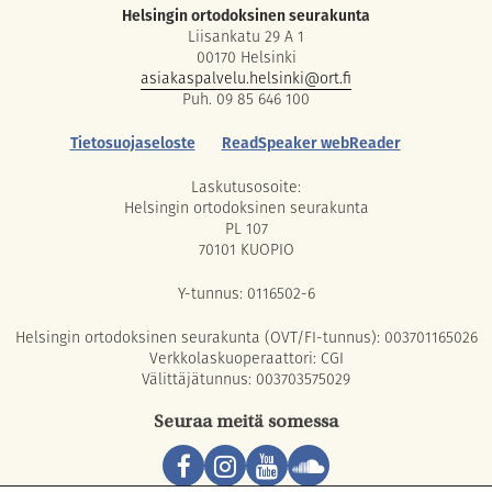
Helsingin ortodoksinen seurakunta
Liisankatu 29 A 1
00170 Helsinki
asiakaspalvelu.helsinki@ort.fi
Puh. 09 85 646 100
Tietosuojaseloste
ReadSpeaker webReader
Laskutusosoite:
Helsingin ortodoksinen seurakunta
PL 107
70101 KUOPIO
Y-tunnus: 0116502-6
Helsingin ortodoksinen seurakunta (OVT/FI-tunnus): 003701165026
Verkkolaskuoperaattori: CGI
Välittäjätunnus: 003703575029
Seuraa meitä somessa