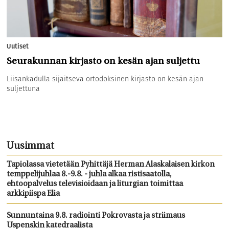
Uutiset
Seurakunnan kirjasto on kesän ajan suljettu
Liisankadulla sijaitseva ortodoksinen kirjasto on kesän ajan
suljettuna
Uusimmat
Tapiolassa vietetään Pyhittäjä Herman Alaskalaisen kirkon
temppelijuhlaa 8.-9.8. - juhla alkaa ristisaatolla,
ehtoopalvelus televisioidaan ja liturgian toimittaa
arkkipiispa Elia
Sunnuntaina 9.8. radiointi Pokrovasta ja striimaus
Uspenskin katedraalista