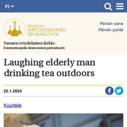
FI
Siirry
RU
Etusivu
SV
suoraan
Päivän sana
EN
Ajankohtaista
sisältöön.
Päivän pyhät
UA
Jumalanpalvelukset
Suomen ortodoksinen kirkko
Konstantinopolin ekumeeninen patriarkaatti
Juhlat & toimitukset
Kirkot
Laughing elderly man
Apua & tukea
drinking tea outdoors
Tule mukaan
22.1.2024
Hautausmaa
Yhteystiedot
Kuuntele