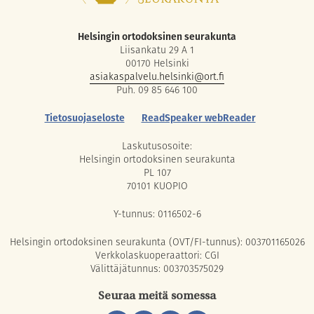
Helsingin ortodoksinen seurakunta
Liisankatu 29 A 1
00170 Helsinki
asiakaspalvelu.helsinki@ort.fi
Puh. 09 85 646 100
Tietosuojaseloste
ReadSpeaker webReader
Laskutusosoite:
Helsingin ortodoksinen seurakunta
PL 107
70101 KUOPIO
Y-tunnus: 0116502-6
Helsingin ortodoksinen seurakunta (OVT/FI-tunnus): 003701165026
Verkkolaskuoperaattori: CGI
Välittäjätunnus: 003703575029
Seuraa meitä somessa