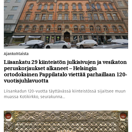
Ajankohtaista
Liisankatu 29 kiinteistön julkisivujen ja vesikaton
peruskorjaukset alkaneet – Helsingin
ortodoksinen Pappilatalo viettää parhaillaan 120-
vuotisjuhlavuotta
Liisankadun 120-vuotta täyttävässä kiinteistössä sijaitsee muun
muassa Kotikirkko, seurakunna...