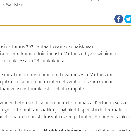
lada Wahlsten
uosikertomus 2025 antaa hyvän kokonaiskuvan
isen seurakunnan toiminnasta. Valtuusto hyväksyi pienin
öskokouksessaan 28. toukokuuta.
sta seurakuntamme toiminnan kuvaamisesta. Valtuuston
julkaistu seurakunnan internetsivuilla ja seurakunnan
tetaan vuosikertomuksesta selailukappale.
ivuinen tietopaketti seurakunnan toiminnasta. Kertomuksessa
angosta Heinolaan saakka ja pyhäköt Uspenskin katedraalista
ot aina diakoniasta kasvatukseen ja kiinteistötoimeen saakka
rakunnan kirkkoherra
Markku Salminen
kuvaa päälinjoja, joista