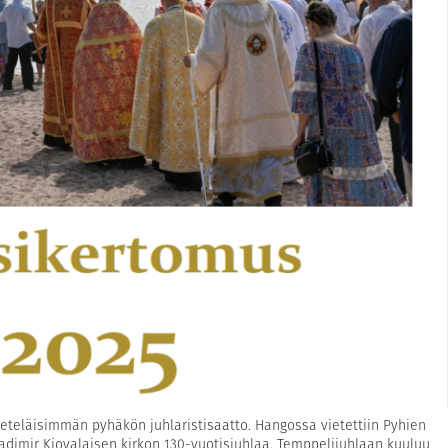
eläisimmän pyhäkön juhlaristisaatto. Hangossa vietettiin Pyhien
adimir Kiovalaisen kirkon 130-vuotisjuhlaa. Temppelijuhlaan kuuluu