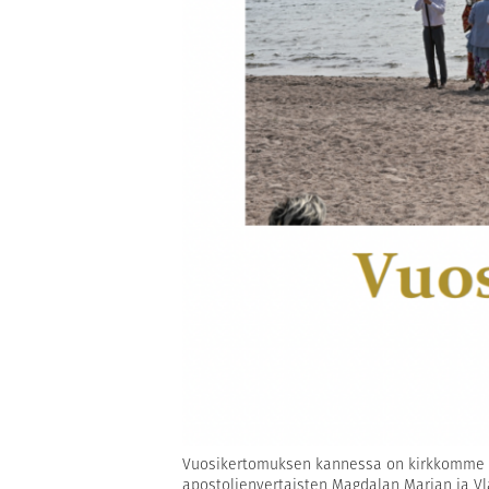
Vuosikertomuksen kannessa on kirkkomme et
apostolienvertaisten Magdalan Marian ja Vl