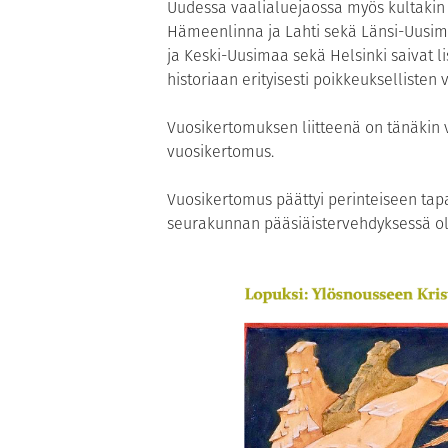
Uudessa vaalialuejaossa myös kultakin 
Hämeenlinna ja Lahti sekä Länsi-Uusima
ja Keski-Uusimaa sekä Helsinki saivat l
historiaan erityisesti poikkeuksellisten
Vuosikertomuksen liitteenä on tänäkin
vuosikertomus.
Vuosikertomus päättyi perinteiseen ta
seurakunnan pääsiäistervehdyksessä ol