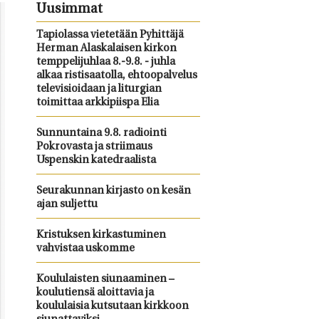
Uusimmat
Tapiolassa vietetään Pyhittäjä
Herman Alaskalaisen kirkon
temppelijuhlaa 8.-9.8. - juhla
alkaa ristisaatolla, ehtoopalvelus
televisioidaan ja liturgian
toimittaa arkkipiispa Elia
Sunnuntaina 9.8. radiointi
Pokrovasta ja striimaus
Uspenskin katedraalista
Seurakunnan kirjasto on kesän
ajan suljettu
Kristuksen kirkastuminen
vahvistaa uskomme
Koululaisten siunaaminen –
koulutiensä aloittavia ja
koululaisia kutsutaan kirkkoon