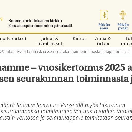
Suomen ortodoksinen kirkko
Päivän
Päivän
Konstantinopolin ekumeeninen patriarkaatti
sana
pyhät
npalvelukset
Juhlat &
Kirkot
Apua &
Tul
toimitukset
tukea
muk
5 antaa hyvän läpileikkauksen seurakunnan toiminnasta ja tapahtumista
aamme – vuosikertomus 2025 
sen seurakunnan toiminnasta 
äärä kääntyi kasvuun. Vuosi jää myös historiaan
n seurakunnassa toimitettujen valtuustovaalien vuote
istiin verkossa ja selailukappale toimitetaan seur