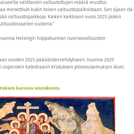
alueelta valittavien valtuutettujen määrä muuttui:
a menettivät kukin toisen valtuustopaikoistaan. Sen sijaan Itä
isää valtuustopaikkoja. Kaiken kaikkiaan vuosi 2025 jääkin
 valtuustovaalien vuotena.”
 vuonna Helsingin hiippakunnan nuorisovaltuuston
paan vuoden 2025 pääsiäistervehdykseen. Vuonna 2025
i Uspenskin katedraalin Kristuksen ylösnousemuksen ikoni.