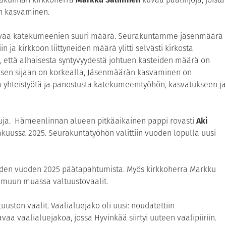
n kasvaminen.
tavaa katekumeenien suuri määrä. Seurakuntamme jäsenmäärä
 ja kirkkoon liittyneiden määrä ylitti selvästi kirkosta
, että alhaisesta syntyvyydestä johtuen kasteiden määrä on
 sen sijaan on korkealla, Jäsenmäärän kasvaminen on
 yhteistyötä ja panostusta katekumeenityöhön, kasvatukseen ja
kuja. Hämeenlinnan alueen pitkäaikainen pappi rovasti
Aki
näkuussa 2025. Seurakuntatyöhön valittiin vuoden lopulla uusi
uden vuoden 2025 päätapahtumista. Myös kirkkoherra Markku
 muun muassa valtuustovaalit.
uston vaalit. Vaalialuejako oli uusi: noudatettiin
aa vaalialuejakoa, jossa Hyvinkää siirtyi uuteen vaalipiiriin.