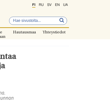
FI
RU
SV
EN
UA
e
Hautausmaa
Yhteystiedot
aan
antaa
ja
na.
akunnan