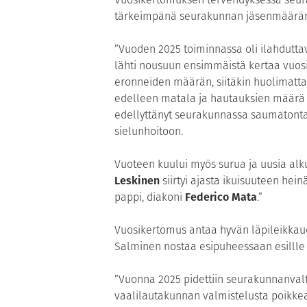
tärkeimpänä seurakunnan jäsenmäärä
”Vuoden 2025 toiminnassa oli ilahdut
lähti nousuun ensimmäistä kertaa vuosiin
eronneiden määrän, siitäkin huolimatta
edelleen matala ja hautauksien määrä
edellyttänyt seurakunnassa saumatonta
sielunhoitoon.
Vuoteen kuului myös surua ja uusia al
Leskinen
siirtyi ajasta ikuisuuteen hei
pappi, diakoni
Federico Mata
.”
Vuosikertomus antaa hyvän läpileikka
Salminen nostaa esipuheessaan esillle
”Vuonna 2025 pidettiin seurakunnanvaltu
vaalilautakunnan valmistelusta poikkeav