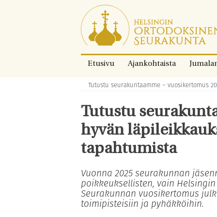
Siirry
suoraan
sisältöön.
Etusivu
Ajankohtaista
Jumala
Tutustu seurakuntaamme – vuosikertomus 202
Murupolku:
Tutustu seurakunt
hyvän läpileikkauk
tapahtumista
Vuonna 2025 seurakunnan jäsenm
poikkeuksellisten, vain Helsingi
Seurakunnan vuosikertomus julka
toimipisteisiin ja pyhäkköihin.