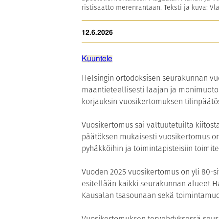
ristisaatto merenrantaan. Teksti ja kuva: V
12.6.2026
Kuuntele
Helsingin ortodoksisen seurakunnan v
maantieteellisesti laajan ja monimuoto
korjauksin vuosikertomuksen tilinpäät
Vuosikertomus sai valtuutetuilta kiito
päätöksen mukaisesti vuosikertomus on 
pyhäkköihin ja toimintapisteisiin toimi
Vuoden 2025 vuosikertomus on yli 80-s
esitellään kaikki seurakunnan alueet H
Kausalan tsasounaan sekä toimintamuod
Vuosikertomuksen tervehdyksessä seu