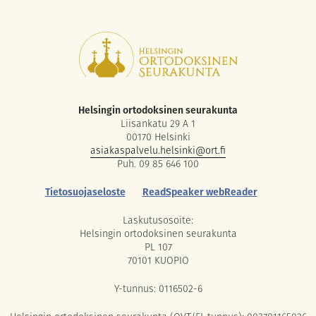
Helsingin ortodoksinen seurakunta
Liisankatu 29 A 1
00170 Helsinki
asiakaspalvelu.helsinki@ort.fi
Puh. 09 85 646 100
Tietosuojaseloste
ReadSpeaker webReader
Laskutusosoite:
Helsingin ortodoksinen seurakunta
PL 107
70101 KUOPIO
Y-tunnus: 0116502-6