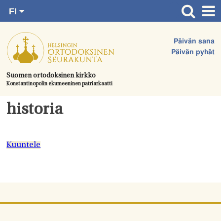
FI
Siirry
RU
Etusivu
SV
suoraan
Päivän sana
EN
Ajankohtaista
sisältöön.
Päivän pyhät
UA
Jumalanpalvelukset
Suomen ortodoksinen kirkko
Konstantinopolin ekumeeninen patriarkaatti
Juhlat & toimitukset
Kirkot
historia
Apua & tukea
Tule mukaan
Kuuntele
Hautausmaa
Yhteystiedot