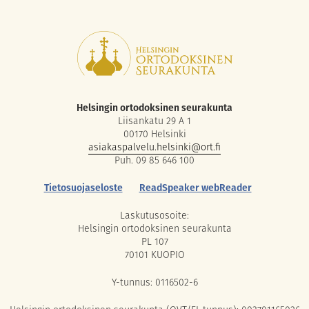
Helsingin ortodoksinen seurakunta
Liisankatu 29 A 1
00170 Helsinki
asiakaspalvelu.helsinki@ort.fi
Puh. 09 85 646 100
Tietosuojaseloste
ReadSpeaker webReader
Laskutusosoite:
Helsingin ortodoksinen seurakunta
PL 107
70101 KUOPIO
Y-tunnus: 0116502-6