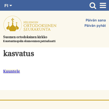
FI
Siirry
RU
Etusivu
SV
suoraan
Päivän sana
EN
Ajankohtaista
sisältöön.
Päivän pyhät
UA
Jumalanpalvelukset
Suomen ortodoksinen kirkko
Konstantinopolin ekumeeninen patriarkaatti
Juhlat & toimitukset
Kirkot
kasvatus
Apua & tukea
Tule mukaan
Kuuntele
Hautausmaa
Yhteystiedot