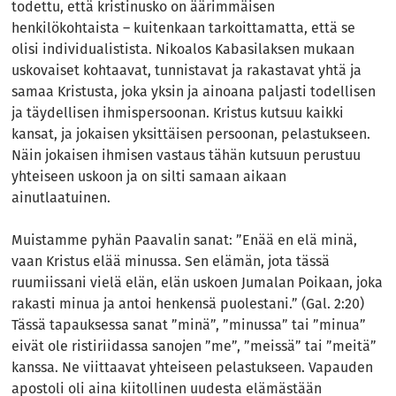
todettu, että kristinusko on äärimmäisen
henkilökohtaista – kuitenkaan tarkoittamatta, että se
olisi individualistista. Nikoalos Kabasilaksen mukaan
uskovaiset kohtaavat, tunnistavat ja rakastavat yhtä ja
samaa Kristusta, joka yksin ja ainoana paljasti todellisen
ja täydellisen ihmispersoonan. Kristus kutsuu kaikki
kansat, ja jokaisen yksittäisen persoonan, pelastukseen.
Näin jokaisen ihmisen vastaus tähän kutsuun perustuu
yhteiseen uskoon ja on silti samaan aikaan
ainutlaatuinen.
Muistamme pyhän Paavalin sanat: ”Enää en elä minä,
vaan Kristus elää minussa. Sen elämän, jota tässä
ruumiissani vielä elän, elän uskoen Jumalan Poikaan, joka
rakasti minua ja antoi henkensä puolestani.” (Gal. 2:20)
Tässä tapauksessa sanat ”minä”, ”minussa” tai ”minua”
eivät ole ristiriidassa sanojen ”me”, ”meissä” tai ”meitä”
kanssa. Ne viittaavat yhteiseen pelastukseen. Vapauden
apostoli oli aina kiitollinen uudesta elämästään