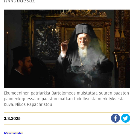
rikkaudesta."
Ekumeeninen patriarkka Bartolomeos muistuttaa suuren paaston
paimenkirjeessään paaston matkan todellisesta merkityksestä.
Kuva: Nikos Papachristou
3.3.2025
Kuuntele