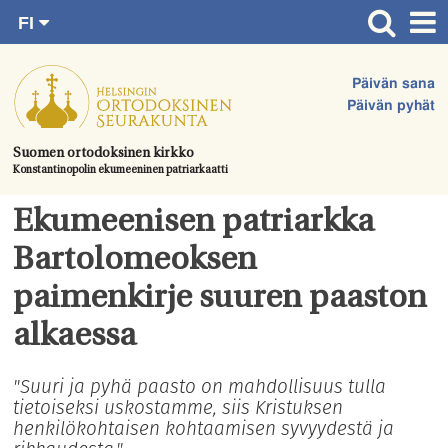
FI
Siirry
RU
Etusivu
SV
suoraan
Päivän sana
EN
Ajankohtaista
sisältöön.
Päivän pyhät
UA
Jumalanpalvelukset
Suomen ortodoksinen kirkko
Konstantinopolin ekumeeninen patriarkaatti
Juhlat & toimitukset
Kirkot
Ekumeenisen patriarkka
Apua & tukea
Bartolomeoksen
Tule mukaan
paimenkirje suuren paaston
Hautausmaa
alkaessa
Yhteystiedot
"Suuri ja pyhä paasto on mahdollisuus tulla
tietoiseksi uskostamme, siis Kristuksen
henkilökohtaisen kohtaamisen syvyydestä ja