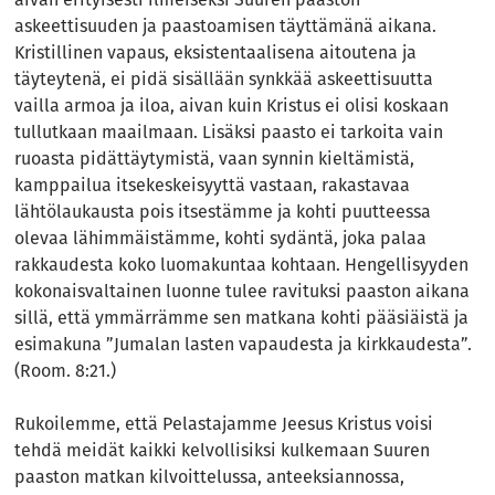
askeettisuuden ja paastoamisen täyttämänä aikana.
Kristillinen vapaus, eksistentaalisena aitoutena ja
täyteytenä, ei pidä sisällään synkkää askeettisuutta
vailla armoa ja iloa, aivan kuin Kristus ei olisi koskaan
tullutkaan maailmaan. Lisäksi paasto ei tarkoita vain
ruoasta pidättäytymistä, vaan synnin kieltämistä,
kamppailua itsekeskeisyyttä vastaan, rakastavaa
lähtölaukausta pois itsestämme ja kohti puutteessa
olevaa lähimmäistämme, kohti sydäntä, joka palaa
rakkaudesta koko luomakuntaa kohtaan. Hengellisyyden
kokonaisvaltainen luonne tulee ravituksi paaston aikana
sillä, että ymmärrämme sen matkana kohti pääsiäistä ja
esimakuna ”Jumalan lasten vapaudesta ja kirkkaudesta”.
(Room. 8:21.)
Rukoilemme, että Pelastajamme Jeesus Kristus voisi
tehdä meidät kaikki kelvollisiksi kulkemaan Suuren
paaston matkan kilvoittelussa, anteeksiannossa,