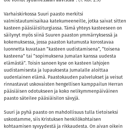
Varhaiskirkossa Suuri paasto merkitsi
valmistautumisaikaa katekumeeneille, jotka saivat sitten
kasteen pääsiäisliturgiassa. Tämä yhteys kasteeseen on
säilynyt myös siinä Suuren paaston ymmärryksessä ja
kokemuksessa, jossa paaston katumusta korostavaa
luonnetta kuvataan ”kasteen uudistamisena”, ”toisena
kasteena” tai ”sopimuksena Jumalan kanssa uudesta
elämästä”. Toisin sanoen kyse on kasteen lahjojen
uudistamisesta ja lupauksesta Jumalalle aloittaa
uudenlainen elämä. Paastokauden palvelukset ja veisut
rinnastavat uskovaisten hengellisen kamppailun Herran
pääsiäisen odotukseen ja koko nelikymmenpäiväinen
paasto säteilee pääsiäisilon sävyjä.
Suuri ja pyhä paasto on mahdollisuus tulla tietoiseksi
uskostamme, siis Kristuksen henkilökohtaisen
kohtaamisen syvyydestä ja rikkaudesta. On aivan oikein