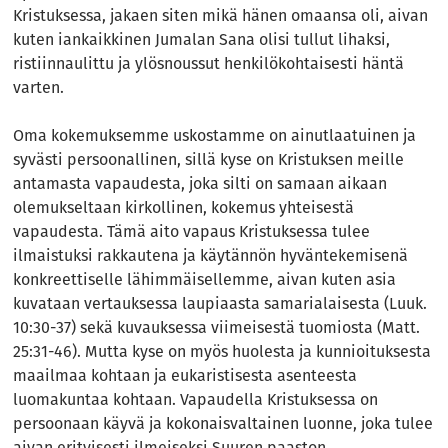
Kristuksessa, jakaen siten mikä hänen omaansa oli, aivan
kuten iankaikkinen Jumalan Sana olisi tullut lihaksi,
ristiinnaulittu ja ylösnoussut henkilökohtaisesti häntä
varten.
Oma kokemuksemme uskostamme on ainutlaatuinen ja
syvästi persoonallinen, sillä kyse on Kristuksen meille
antamasta vapaudesta, joka silti on samaan aikaan
olemukseltaan kirkollinen, kokemus yhteisestä
vapaudesta. Tämä aito vapaus Kristuksessa tulee
ilmaistuksi rakkautena ja käytännön hyväntekemisenä
konkreettiselle lähimmäisellemme, aivan kuten asia
kuvataan vertauksessa laupiaasta samarialaisesta (Luuk.
10:30-37) sekä kuvauksessa viimeisestä tuomiosta (Matt.
25:31-46). Mutta kyse on myös huolesta ja kunnioituksesta
maailmaa kohtaan ja eukaristisesta asenteesta
luomakuntaa kohtaan. Vapaudella Kristuksessa on
persoonaan käyvä ja kokonaisvaltainen luonne, joka tulee
aivan erityisesti ilmeiseksi Suuren paaston