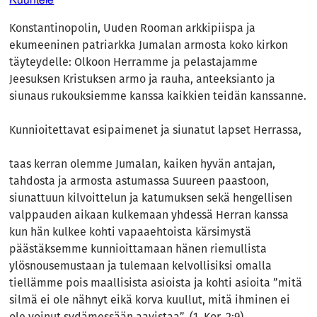
Konstantinopolin, Uuden Rooman arkkipiispa ja
ekumeeninen patriarkka Jumalan armosta koko kirkon
täyteydelle: Olkoon Herramme ja pelastajamme
Jeesuksen Kristuksen armo ja rauha, anteeksianto ja
siunaus rukouksiemme kanssa kaikkien teidän kanssanne.
Kunnioitettavat esipaimenet ja siunatut lapset Herrassa,
taas kerran olemme Jumalan, kaiken hyvän antajan,
tahdosta ja armosta astumassa Suureen paastoon,
siunattuun kilvoittelun ja katumuksen sekä hengellisen
valppauden aikaan kulkemaan yhdessä Herran kanssa
kun hän kulkee kohti vapaaehtoista kärsimystä
päästäksemme kunnioittamaan hänen riemullista
ylösnousemustaan ja tulemaan kelvollisiksi omalla
tiellämme pois maallisista asioista ja kohti asioita ”mitä
silmä ei ole nähnyt eikä korva kuullut, mitä ihminen ei
ole voinut sydämessään aavistaa”. (1. Kor. 2:9)