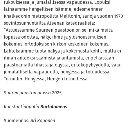
rukouksessa ja jumalallisessa vapaudessa. Lopuksi
lainaamme hengellisen isämme, edesmenneen
Khalkedonin metropolitta Melitonin, sanoja vuoden 1970
sovintosunnuntailta Ateenan katedraalista:
”Astuessamme Suureen paastoon on se, mikä meitä
lopussa odottaa, näky, ihme ja ylösnousemuksen
kokemus, ortodoksisen kirkon keskeinen kokemus.
Lähtekäämme tuota näkyä ja kokemusta kohti, mutta ei
ilman anteeksi saamista ja antamista, ei pelkästään
paastoamalla lihasta ja öljystä, ei tekopyhyydellä, vaan
jumalallisella vapaudella, hengessä ja totuudessa,
Totuuden Hengessä, Hengen totuudessa.”
Suuren paaston alussa 2025,
Konstantinopolin
Bartolomeos
Suomenn
os: Ari Koponen