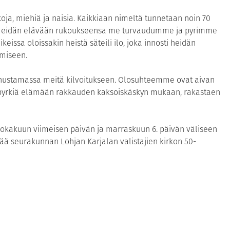
oja, miehiä ja naisia. Kaikkiaan nimeltä tunnetaan noin 70
ä. Heidän elävään rukoukseensa me turvaudumme ja pyrimme
issa oloissakin heistä säteili ilo, joka innosti heidän
miseen.
annustamassa meitä kilvoitukseen. Olosuhteemme ovat aivan
 pyrkiä elämään rakkauden kaksoiskäskyn mukaan, rakastaen
na lokakuun viimeisen päivän ja marraskuun 6. päivän väliseen
ä seurakunnan Lohjan Karjalan valistajien kirkon 50-