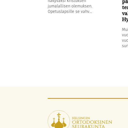
näkyväksi Kristuksen
pä
jumalallisen olemuksen.
te
Opetuslapsille se vahv...
va
Hy
Mui
vuo
vuo
sun