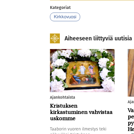
Kategoriat
Kirkkovuosi
Aiheeseen liittyviä uutisia
Ajankohtaista
Aja
Kristuksen
Va
kirkastuminen vahvistaa
pe
uskomme
py
Taaborin vuoren ilmestys teki
He