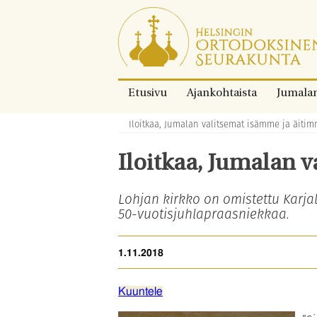
Siirry
suoraan
sisältöön.
Etusivu
Ajankohtaista
Jumala
Iloitkaa, Jumalan valitsemat isämme ja äitim
Murupolku:
Iloitkaa, Jumalan 
Lohjan kirkko on omistettu Karjal
50-vuotisjuhlapraasniekkaa.
1.11.2018
Kuuntele