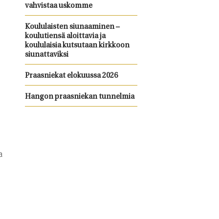
vahvistaa uskomme
Koululaisten siunaaminen –
koulutiensä aloittavia ja
koululaisia kutsutaan kirkkoon
siunattaviksi
Praasniekat elokuussa 2026
Hangon praasniekan tunnelmia
a