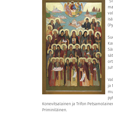
”S
ma
va
is
(Py
Su
Ka
Sä
sä
or
Ju
Va
ja
mu
py
Konevitsalainen ja Trifon Petsamolaine
Priminiläinen.