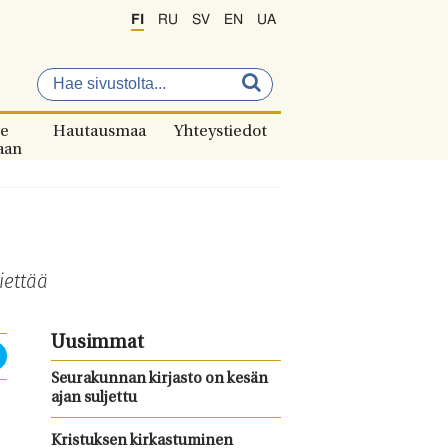
FI
RU
SV
EN
UA
e
Hautausmaa
Yhteystiedot
aan
iettää
Uusimmat
Seurakunnan kirjasto on kesän
ajan suljettu
Kristuksen kirkastuminen