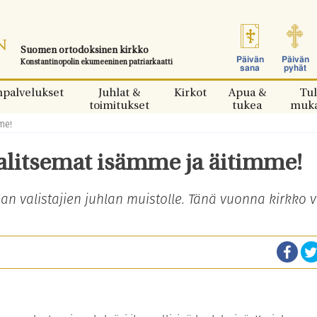
Suomen ortodoksinen kirkko
Päivän
Päivän
Konstantinopolin ekumeeninen patriarkaatti
sana
pyhät
npalvelukset
Juhlat &
Kirkot
Apua &
Tul
toimitukset
tukea
muk
me!
valitsemat isämme ja äitimme!
an valistajien juhlan muistolle. Tänä vuonna kirkko v