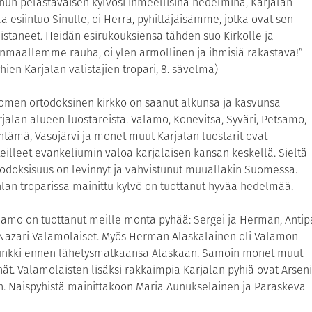
inun pelastavaisen kylvösi ihmeellisinä hedelminä, Karjalan
a esiintuo Sinulle, oi Herra, pyhittäjäisämme, jotka ovat sen
listaneet. Heidän esirukouksiensa tähden suo Kirkolle ja
änmaallemme rauha, oi ylen armollinen ja ihmisiä rakastava!”
hien Karjalan valistajien tropari, 8. sävelmä)
omen ortodoksinen kirkko on saanut alkunsa ja kasvunsa
rjalan alueen luostareista. Valamo, Konevitsa, Syväri, Petsamo,
ntämä, Vasojärvi ja monet muut Karjalan luostarit ovat
teilleet evankeliumin valoa karjalaisen kansan keskellä. Sieltä
todoksisuus on levinnyt ja vahvistunut muuallakin Suomessa.
hlan troparissa mainittu kylvö on tuottanut hyvää hedelmää.
lamo on tuottanut meille monta pyhää: Sergei ja Herman, Antip
 Nazari Valamolaiset. Myös Herman Alaskalainen oli Valamon
nkki ennen lähetysmatkaansa Alaskaan. Samoin monet muut
hät. Valamolaisten lisäksi rakkaimpia Karjalan pyhiä ovat Arseni
n. Naispyhistä mainittakoon Maria Aunukselainen ja Paraskeva