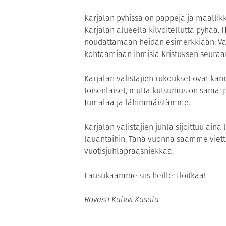
Karjalan pyhissä on pappeja ja maallikk
Karjalan alueella kilvoitellutta pyhä
noudattamaan heidän esimerkkiään. Vaike
kohtaamiaan ihmisiä Kristuksen seuraa
Karjalan valistajien rukoukset ovat k
toisenlaiset, mutta kutsumus on sama:
Jumalaa ja lähimmäistämme.
Karjalan valistajien juhla sijoittuu ai
lauantaihin. Tänä vuonna saamme viettä
vuotisjuhlapraasniekkaa.
Lausukaamme siis heille: Iloitkaa!
Rovasti Kalevi Kasala