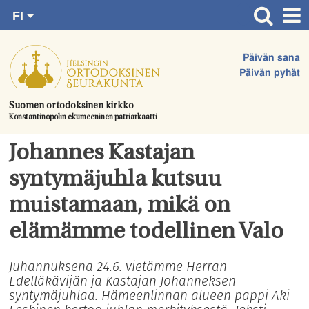
FI
Siirry
RU
Etusivu
SV
suoraan
Päivän sana
EN
Ajankohtaista
sisältöön.
Päivän pyhät
UA
Jumalanpalvelukset
Suomen ortodoksinen kirkko
Konstantinopolin ekumeeninen patriarkaatti
Juhlat & toimitukset
Kirkot
Johannes Kastajan
Apua & tukea
syntymäjuhla kutsuu
Tule mukaan
muistamaan, mikä on
Hautausmaa
elämämme todellinen Valo
Yhteystiedot
Juhannuksena 24.6. vietämme Herran
Edelläkävijän ja Kastajan Johanneksen
syntymäjuhlaa. Hämeenlinnan alueen pappi Aki