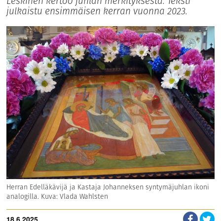
Leskinen kertoo juhlan merkityksestä. Teksti
julkaistu ensimmäisen kerran vuonna 2023.
Herran Edelläkävijä ja Kastaja Johanneksen syntymäjuhlan ikoni
analogilla. Kuva: Vlada Wahlsten
18.6.2025