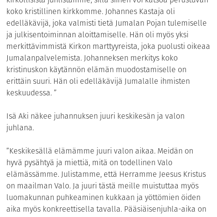
koko kristillinen kirkkomme. Johannes Kastaja oli
edelläkävijä, joka valmisti tietä Jumalan Pojan tulemiselle
ja julkisentoiminnan aloittamiselle. Hän oli myös yksi
merkittävimmistä Kirkon marttyyreista, joka puolusti oikeaa
Jumalanpalvelemista. Johanneksen merkitys koko
kristinuskon käytännön elämän muodostamiselle on
erittäin suuri. Hän oli edelläkävijä Jumalalle ihmisten
keskuudessa. ”
Isä Aki näkee juhannuksen juuri keskikesän ja valon
juhlana.
”Keskikesällä elämämme juuri valon aikaa. Meidän on
hyvä pysähtyä ja miettiä, mitä on todellinen Valo
elämässämme. Julistamme, että Herramme Jeesus Kristus
on maailman Valo. Ja juuri tästä meille muistuttaa myös
luomakunnan puhkeaminen kukkaan ja yöttömien öiden
aika myös konkreettisella tavalla. Pääsiäisenjuhla-aika on