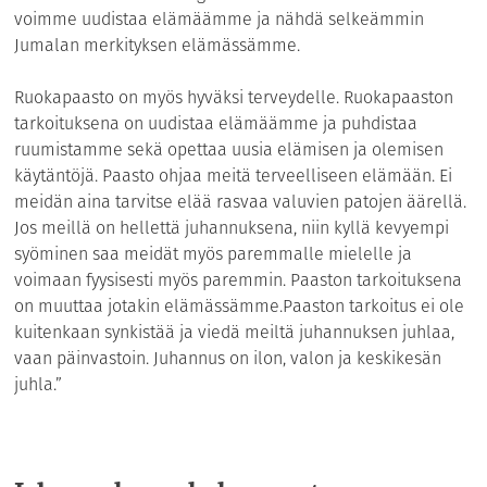
voimme uudistaa elämäämme ja nähdä selkeämmin
Jumalan merkityksen elämässämme.
Ruokapaasto on myös hyväksi terveydelle. Ruokapaaston
tarkoituksena on uudistaa elämäämme ja puhdistaa
ruumistamme sekä opettaa uusia elämisen ja olemisen
käytäntöjä. Paasto ohjaa meitä terveelliseen elämään. Ei
meidän aina tarvitse elää rasvaa valuvien patojen äärellä.
Jos meillä on hellettä juhannuksena, niin kyllä kevyempi
syöminen saa meidät myös paremmalle mielelle ja
voimaan fyysisesti myös paremmin. Paaston tarkoituksena
on muuttaa jotakin elämässämme.Paaston tarkoitus ei ole
kuitenkaan synkistää ja viedä meiltä juhannuksen juhlaa,
vaan päinvastoin. Juhannus on ilon, valon ja keskikesän
juhla.”