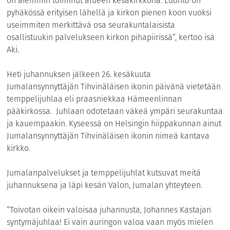
on aiemmin toiminut alueen kesäkirkkona. Luonto on
pyhäkössä erityisen lähellä ja kirkon pienen koon vuoksi
useimmiten merkittävä osa seurakuntalaisista
osallistuukin palvelukseen kirkon pihapiirissä”, kertoo isä
Aki.
Heti juhannuksen jälkeen 26. kesäkuuta
Jumalansynnyttäjän Tihvinäläisen ikonin päivänä vietetään
temppelijuhlaa eli praasniekkaa Hämeenlinnan
pääkirkossa. Juhlaan odotetaan väkeä ympäri seurakuntaa
ja kauempaakin. Kyseessä on Helsingin hiippakunnan ainut
Jumalansynnyttäjän Tihvinäläisen ikonin nimeä kantava
kirkko.
Jumalanpalvelukset ja temppelijuhlat kutsuvat meitä
juhannuksena ja läpi kesän Valon, Jumalan yhteyteen.
”Toivotan oikein valoisaa juhannusta, Johannes Kastajan
syntymäjuhlaa! Ei vain auringon valoa vaan myös mielen