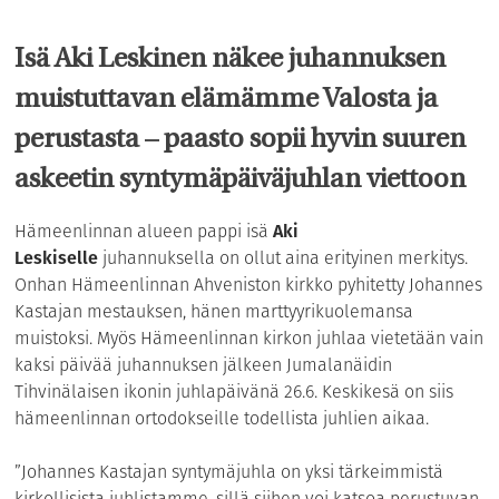
Isä Aki Leskinen näkee juhannuksen
muistuttavan elämämme Valosta ja
perustasta – paasto sopii hyvin suuren
askeetin syntymäpäiväjuhlan viettoon
Hämeenlinnan alueen pappi isä
Aki
Leskiselle
juhannuksella on ollut aina erityinen merkitys.
Onhan Hämeenlinnan Ahveniston kirkko pyhitetty Johannes
Kastajan mestauksen, hänen marttyyrikuolemansa
muistoksi. Myös Hämeenlinnan kirkon juhlaa vietetään vain
kaksi päivää juhannuksen jälkeen Jumalanäidin
Tihvinälaisen ikonin juhlapäivänä 26.6. Keskikesä on siis
hämeenlinnan ortodokseille todellista juhlien aikaa.
”Johannes Kastajan syntymäjuhla on yksi tärkeimmistä
kirkollisista juhlistamme, sillä siihen voi katsoa perustuvan