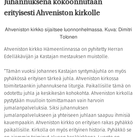
Juhannuksena kokoonnutaan
erityisesti Ahveniston kirkolle
Ahveniston kirkko sijaitsee luonnonhelmassa. Kuva: Dimitri
Tolonen
Ahveniston kirkko Hämeenlinnassa on pyhitetty Herran
Edelläkävijän ja Kastajan mestauksen muistolle.
”Tämän vuoksi Johannes Kastajan syntymäjuhla on myös
pyhäkössä erityisen tärkeä juhla. Ahveniston kirkossa
toimitetaankin juhannuksena liturgia. Paikallisille tämä on
odotettu juhla ja keskikesän kohokohta. Ahveniston kirkolla
pystytään muulloin toimittamaan vain harvoin
jumalanpalveluksia. Siksi juhannuksen
jumalanpalvelukseen ja yhteiseen juhlaan saapuu ihmisiä
kauempaakin. Ahveniston kirkko on erityisen rakas pyhäkkö
paikallisille. Kirkolla on myös erityinen historia. Pyhäkkö se