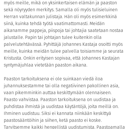
myös meille, mikä on yksinkertaisen elämän ja paaston
sekä nöyryyden merkitys. Samalla oli myös tulisieluinen
Herran valtakunnan julistaja. Hän oli myös esimerkkinä
siinä, kuinka tehdä työtä vaatimattomasti. Meidän
aikanamme pappeja, piispoja tai johtajia saatetaan nostaa
jalustalle. Papin tai johtajan tulee kuitenkin olla
palvelutehtävässä. Pyhittäjä Johannes Kastaja osoitti myös
meille, kuinka meidän tulee palvella toisiamme ja seurata
Kristusta. Onkin erityisen sopivaa, että Johannes Kastajan
syntymäjuhlaa vietetään paaston aikana.
Paaston tarkoituksena ei ole suinkaan viedä iloa
juhannuksestamme tai olla negatiivinen pakollinen asia,
vaan pikemminkin auttaa keskittymään olennaiseen.
Paasto vahvistaa. Paaston tarkoituksena on uudistaa ja
puhdistaa ihmistä ja uudistaa käytäntöjä, joita meillä on.
Ihminen uudistuu. Siksi ei kannata niinkään keskittyä
paastosääntöihin ja siihen, ketä paasto ei koske.
Tarvitsemme kaikki hengellistä uudistumista. Paastoamalla