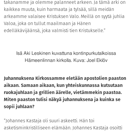
takanamme ja olemme palanneet arkeen. Ja tämä arki on
kaikkea muuta, kuin harmaata ja tylsää, sillä meidän
arkeamme valaisee Kristuksen Valo. Meillä on syytä juhlia
Valoa, joka on tullut maailmaan ja Hänen
edelläkävijäänsä, joka valmisti tien Kristukselle.”
Isä Aki Leskinen kuvattuna kontinpurkutalkoissa
Hämeenlinnan kirkolla. Kuva: Joel Eklöv
Juhannuksena Kirkossamme eletään apostolien paaston
aikaan. Samaan aikaan, kun yhteiskunnassa kutsutaan
ruokajuhlaan ja grillien äärelle, vietämmekin paastoa.
Miten paaston tulisi näkyä juhannuksena ja kuinka se
sopii juhlaan?
”Johannes Kastaja oli suuri askeetti. Hän toi
asketisminkristilliseen elämään. Johannes Kastaja osoitti