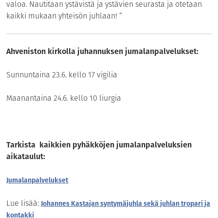
valoa. Nautitaan ystävistä ja ystävien seurasta ja otetaan
kaikki mukaan yhteisön juhlaan! ”
Ahveniston kirkolla juhannuksen jumalanpalvelukset:
Sunnuntaina 23.6. kello 17 vigilia
Maanantaina 24.6. kello 10 liurgia
Tarkista kaikkien pyhäkköjen jumalanpalveluksien
aikataulut:
Jumalanpalvelukset
Lue lisää:
Johannes Kastajan syntymäjuhla sekä juhlan tropari ja
kontakki