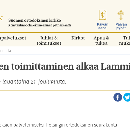
Suomen ortodoksinen kirkko
Päivän
Päivän
Konstantinopolin ekumeeninen patriarkaatti
sana
pyhät
npalvelukset
Juhlat &
Kirkot
Apua &
Tul
toimitukset
tukea
muk
mmilla
en toimittaminen alkaa Lammi
 lauantaina 21. joulukuuta.
oksien palvelemiseksi Helsingin ortodoksinen seurakunta