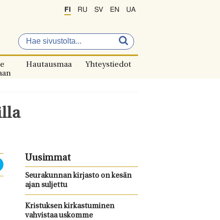
FI
RU
SV
EN
UA
e
Hautausmaa
Yhteystiedot
aan
lla
Uusimmat
Seurakunnan kirjasto on kesän
ajan suljettu
Kristuksen kirkastuminen
vahvistaa uskomme