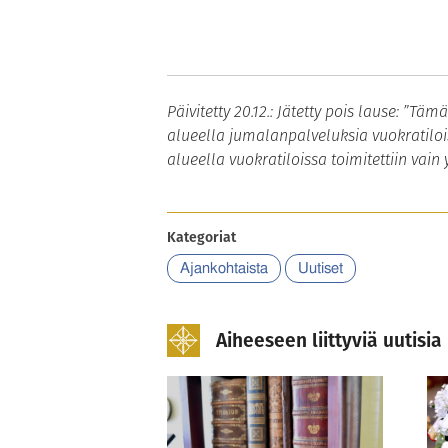
Päivitetty 20.12.: Jätetty pois lause: 
alueella jumalanpalveluksia vuokratilois
alueella vuokratiloissa toimitettiin vain y
Kategoriat
Ajankohtaista
Uutiset
Aiheeseen liittyviä uutisia