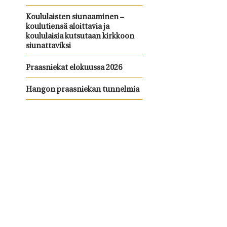
Koululaisten siunaaminen –
koulutiensä aloittavia ja
koululaisia kutsutaan kirkkoon
siunattaviksi
Praasniekat elokuussa 2026
Hangon praasniekan tunnelmia