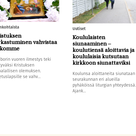
nkohtaista
Uutiset
istuksen
Koululaisten
rkastuminen vahvistaa
siunaaminen –
skomme
koulutiensä aloittavia ja
koululaisia kutsutaan
borin vuoren ilmestys teki
kirkkoon siunattaviksi
yväksi Kristuksen
alallisen olemuksen.
Koulunsa aloittaneita siunataan
tuslapsille se vahv...
seurakunnan eri alueilla
pyhäköissä liturgian yhteydessä.
Ajank...