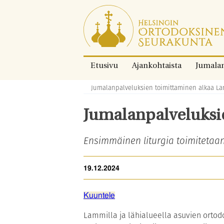
Siirry
suoraan
sisältöön.
Etusivu
Ajankohtaista
Jumala
Jumalanpalveluksien toimittaminen alkaa La
Murupolku:
Jumalanpalveluksi
Ensimmäinen liturgia toimitetaan
19.12.2024
Kuuntele
Lammilla ja lähialueella asuvien ortod