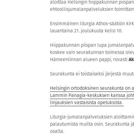
aloittaa Helsingin hiippakunnan piispan 
ehtoollisjumalanpalveluksien toimittam
Ensimmäinen liturgia Athos-säätiön kir
lauantaina 21. joulukuuta kello 10.
Hiippakunnan piispan lupa jumalanpal
koskee vain seurakunnan toimessa olev
Hämeenlinnan alueen pappi, rovasti
Ak
Seurakunta ei toistaiseksi järjestä muut
Helsingin ortodoksinen seurakunta on a
Lammin Panagia-keskuksen kanssa johtu
linjauksien vastaisista opetuksista.
Liturgia-jumalanpalveluksien aloittamine
palautumista muilta osin. Seurakunta 
osalta.