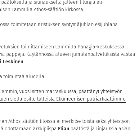
päätöksellä ja siunauksella jälleen liturgia eli
isen Lammilla Athos-säätiön kirkossa.
kossa toimitetaan Kristuksen syntymäjuhlan esijuhlana
veluksien toimittamiseen Lammilla Panagia-keskuksessa
ia pappeja. Käytännössä alueen jumalanpalveluksista vastaa
i Leskinen
.
a toimintaa alueella.
iemmin, vuosi sitten marraskuussa, päättänyt yhteistyön
en siellä esille tulleista Ekumeenisen patriarkaattimme
n Athos-säätiön tiloissa ei merkitse toistaiseksi yhteistyön
jää odottamaan arkkipiispa
Elian
päätöstä ja linjauksia asian