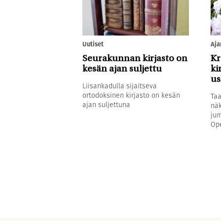
Uutiset
Aja
Seurakunnan kirjasto on
Kr
kesän ajan suljettu
ki
u
Liisankadulla sijaitseva
ortodoksinen kirjasto on kesän
Taa
ajan suljettuna
näk
jum
Ope