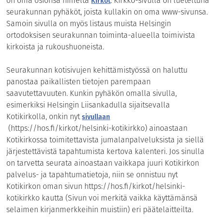
on oma osionsa nimeltä
. Kirkko-sivulla on lueteltuna
Kirkot
seurakunnan pyhäköt, joista kullakin on oma www-sivunsa.
Samoin sivulla on myös listaus muista Helsingin
ortodoksisen seurakunnan toiminta-alueella toimivista
kirkoista ja rukoushuoneista.
Seurakunnan kotisivujen kehittämistyössä on haluttu
panostaa paikallisten tietojen parempaan
saavutettavuuten. Kunkin pyhäkön omalla sivulla,
esimerkiksi Helsingin Liisankadulla sijaitsevalla
Kotikirkolla, onkin nyt
sivullaan
(https://hos.fi/kirkot/helsinki-kotikirkko) ainoastaan
Kotikirkossa toimitettavista jumalanpalveluksista ja siellä
järjestettävistä tapahtumista kertova kalenteri. Jos sinulla
on tarvetta seurata ainoastaan vaikkapa juuri Kotikirkon
palvelus- ja tapahtumatietoja, niin se onnistuu nyt
Kotikirkon oman sivun https://hos.fi/kirkot/helsinki-
kotikirkko kautta (Sivun voi merkitä vaikka käyttämänsä
selaimen kirjanmerkkeihin muistiin) eri päätelaitteilta.