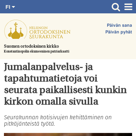
FI
Siirry
RU
Etusivu
SV
suoraan
Päivän sana
EN
Ajankohtaista
sisältöön.
Päivän pyhät
UA
Jumalanpalvelukset
Suomen ortodoksinen kirkko
Konstantinopolin ekumeeninen patriarkaatti
Juhlat & toimitukset
Kirkot
Jumalanpalvelus- ja
Apua & tukea
tapahtumatietoja voi
Tule mukaan
seurata paikallisesti kunkin
Hautausmaa
kirkon omalla sivulla
Yhteystiedot
Seurakunnan kotisivujen kehittäminen on
pitkäjänteistä työtä.