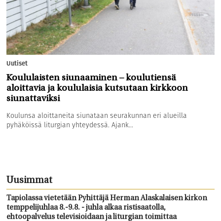
Uutiset
Koululaisten siunaaminen – koulutiensä
aloittavia ja koululaisia kutsutaan kirkkoon
siunattaviksi
Koulunsa aloittaneita siunataan seurakunnan eri alueilla
pyhäköissä liturgian yhteydessä. Ajank...
Uusimmat
Tapiolassa vietetään Pyhittäjä Herman Alaskalaisen kirkon
temppelijuhlaa 8.-9.8. - juhla alkaa ristisaatolla,
ehtoopalvelus televisioidaan ja liturgian toimittaa