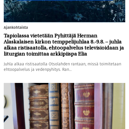
Ajankohtaista
Tapiolassa vietetään Pyhittäjä Herman
Alaskalaisen kirkon temppelijuhlaa 8.-9.8. – juhla
alkaa ristisaatolla, ehtoopalvelus televisioidaan ja
liturgian toimittaa arkkipiispa Elia
Juhla alkaa ristisaatolla Otsolahden rantaan, missä toimitetaan
ehtoopalvelus ja vedenpyhitys. Ran...