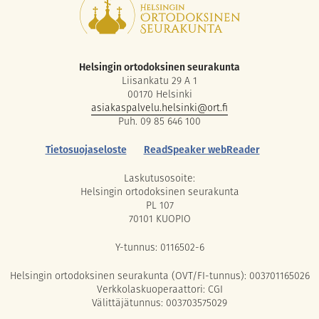
Helsingin ortodoksinen seurakunta
Liisankatu 29 A 1
00170 Helsinki
asiakaspalvelu.helsinki@ort.fi
Puh. 09 85 646 100
Tietosuojaseloste
ReadSpeaker webReader
Laskutusosoite:
Helsingin ortodoksinen seurakunta
PL 107
70101 KUOPIO
Y-tunnus: 0116502-6
Helsingin ortodoksinen seurakunta (OVT/FI-tunnus): 003701165026
Verkkolaskuoperaattori: CGI
Välittäjätunnus: 003703575029