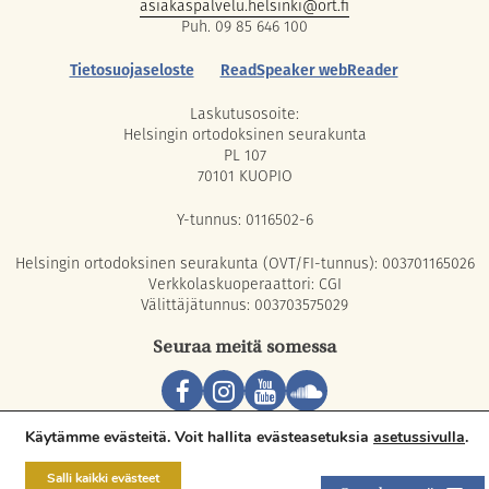
asiakaspalvelu.helsinki@ort.fi
Puh. 09 85 646 100
Tietosuojaseloste
ReadSpeaker webReader
Laskutusosoite:
Helsingin ortodoksinen seurakunta
PL 107
70101 KUOPIO
Y-tunnus: 0116502-6
Helsingin ortodoksinen seurakunta (OVT/FI-tunnus): 003701165026
Verkkolaskuoperaattori: CGI
Välittäjätunnus: 003703575029
Seuraa meitä somessa
Copyright © 2026 Orthodox Parish of Helsinki. All rights reserved.
Käytämme evästeitä. Voit hallita evästeasetuksia
asetussivulla
.
Salli kaikki evästeet