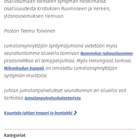
osallistumaan Neitseen syntymän hedelmästä:
osallisuudesta Kristuksen Ruumiiseen ja Vereen,
ylösnousemuksen riemuun.
Pastori Teemu Toivonen
Jumalansynnyttäjän syntymäjuhlana vietetään myös
seurakuntamme alueella toimivan
Nummelan rukoushuoneen
praasniekkaa eli temppelijuhlaa. Myös Helsingissä toimiva
on omistettu Jumalansynnyttäjän
Mikonkadun kappeli
syntymän muistolle.
Juhlan jumalanpalvelukset seurakunnan eri alueilla voit
tarkistaa
.
Jumalanpalveluskalenterista
Kuuntele juhlan tropari ja kontakki
Kategoriat