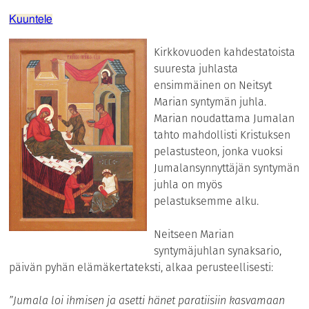
Kuuntele
Kirkkovuoden kahdestatoista
suuresta juhlasta
ensimmäinen on Neitsyt
Marian syntymän juhla.
Marian noudattama Jumalan
tahto mahdollisti Kristuksen
pelastusteon, jonka vuoksi
Jumalansynnyttäjän syntymän
juhla on myös
pelastuksemme alku.
Neitseen Marian
syntymäjuhlan synaksario,
päivän pyhän elämäkertateksti, alkaa perusteellisesti:
”Jumala loi ihmisen ja asetti hänet paratiisiin kasvamaan