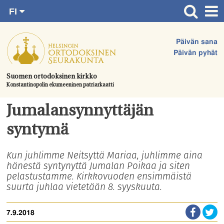
FI
Siirry
RU
Etusivu
SV
suoraan
Päivän sana
EN
Ajankohtaista
sisältöön.
Päivän pyhät
UA
Jumalanpalvelukset
Suomen ortodoksinen kirkko
Konstantinopolin ekumeeninen patriarkaatti
Juhlat & toimitukset
Kirkot
Jumalansynnyttäjän
Apua & tukea
syntymä
Tule mukaan
Kun juhlimme Neitsyttä Mariaa, juhlimme aina
hänestä syntynyttä Jumalan Poikaa ja siten
Hautausmaa
pelastustamme. Kirkkovuoden ensimmäistä
Yhteystiedot
suurta juhlaa vietetään 8. syyskuuta.
7.9.2018