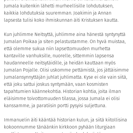
Jumala kuitenkin lähetti murheellisille lohdutuksen,
kaikkia lohdutuksia suuremman. Joakimin ja Annan
lapsesta tulisi koko ihmiskunnan äiti Kristuksen kautta.
Kun juhlimme Neitsyttä, juhlimme aina hänestä syntynyttä
Jumalan Poikaa ja siten pelastustamme. On hyvä muistaa,
että olemme sukua niin lapsettomuuden murhetta
kantaville vanhuksille, nuorelle, sittemmin lapsensa
haudanneelle neitsytäidille, ja heidän kauttaan myös
Jumalan Pojalle. Olisi uskomme pettämistä, jos jättäisimme
Jumalansynnyttäjän juhlat juhlimatta. Kyse ei ole vain siitä,
että joku sattui joskus syntymään, vaan kosmisten
tapahtumien käännekohtia. Historian kohtia, joita ilman
eläisimme toivottomuuden tilassa, jossa Jumala ei olisi
kanssamme, ja paratiisin portti pysyisi suljettuna.
Immanuelin äiti kääntää historian kulun, ja siitä kiitollisina
kokoonnumme tänäänkin kirkkoon pyhään liturgiaan