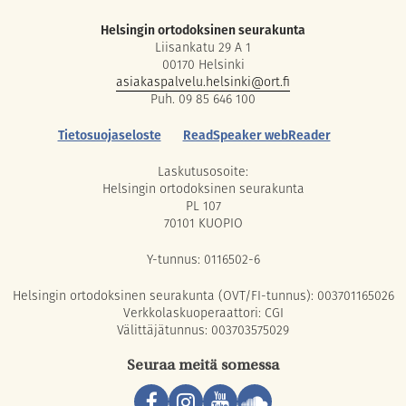
Helsingin ortodoksinen seurakunta
Liisankatu 29 A 1
00170 Helsinki
asiakaspalvelu.helsinki@ort.fi
Puh. 09 85 646 100
Tietosuojaseloste
ReadSpeaker webReader
Laskutusosoite:
Helsingin ortodoksinen seurakunta
PL 107
70101 KUOPIO
Y-tunnus: 0116502-6
Helsingin ortodoksinen seurakunta (OVT/FI-tunnus): 003701165026
Verkkolaskuoperaattori: CGI
Välittäjätunnus: 003703575029
Seuraa meitä somessa