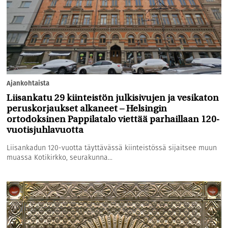
Ajankohtaista
Liisankatu 29 kiinteistön julkisivujen ja vesikaton
peruskorjaukset alkaneet – Helsingin
ortodoksinen Pappilatalo viettää parhaillaan 120-
vuotisjuhlavuotta
Liisankadun 120-vuotta täyttävässä kiinteistössä sijaitsee muun
muassa Kotikirkko, seurakunna...