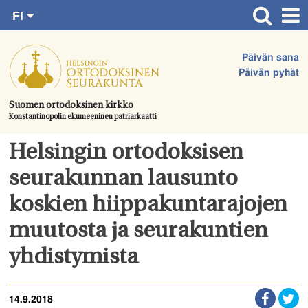
FI
Siirry
RU
Etusivu
SV
suoraan
Päivän sana
EN
Ajankohtaista
sisältöön.
Päivän pyhät
UA
Jumalanpalvelukset
Suomen ortodoksinen kirkko
Konstantinopolin ekumeeninen patriarkaatti
Juhlat & toimitukset
Kirkot
Helsingin ortodoksisen
Apua & tukea
seurakunnan lausunto
Tule mukaan
koskien hiippakuntarajojen
Hautausmaa
muutosta ja seurakuntien
Yhteystiedot
yhdistymista
14.9.2018