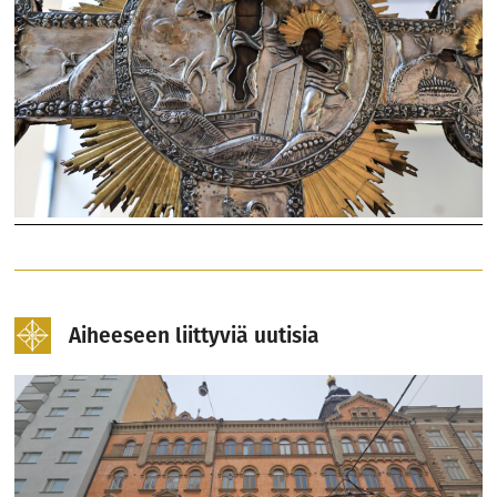
Aiheeseen liittyviä uutisia