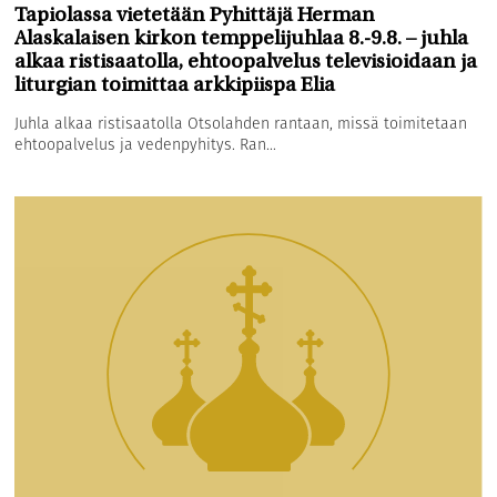
Tapiolassa vietetään Pyhittäjä Herman
Alaskalaisen kirkon temppelijuhlaa 8.-9.8. – juhla
alkaa ristisaatolla, ehtoopalvelus televisioidaan ja
liturgian toimittaa arkkipiispa Elia
Juhla alkaa ristisaatolla Otsolahden rantaan, missä toimitetaan
ehtoopalvelus ja vedenpyhitys. Ran...