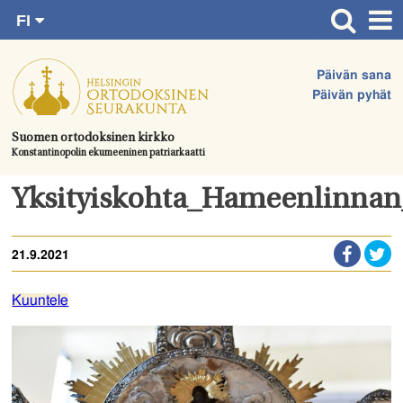
FI
Siirry
RU
Etusivu
SV
suoraan
Päivän sana
EN
Ajankohtaista
sisältöön.
Päivän pyhät
UA
Jumalanpalvelukset
Suomen ortodoksinen kirkko
Konstantinopolin ekumeeninen patriarkaatti
Juhlat & toimitukset
Kirkot
Yksityiskohta_Hameenlinnan
Apua & tukea
21.9.2021
Tule mukaan
Hautausmaa
Kuuntele
Yhteystiedot