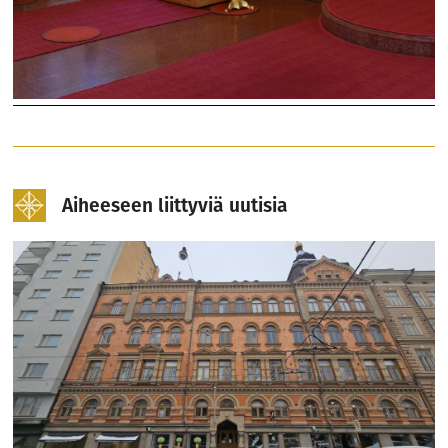
Aiheeseen liittyviä uutisia