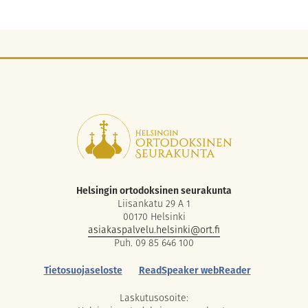
Helsingin ortodoksinen seurakunta
Liisankatu 29 A 1
00170 Helsinki
asiakaspalvelu.helsinki@ort.fi
Puh. 09 85 646 100
Tietosuojaseloste
ReadSpeaker webReader
Laskutusosoite: