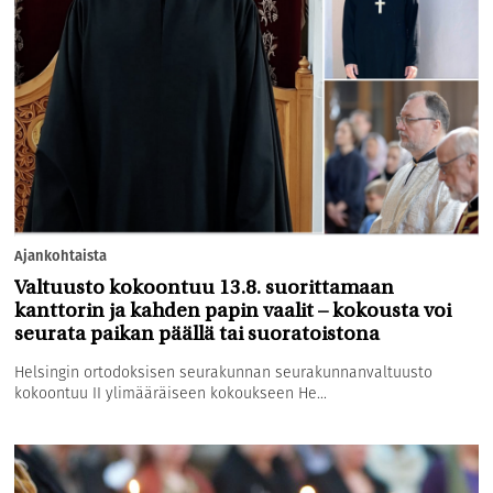
Ajankohtaista
Valtuusto kokoontuu 13.8. suorittamaan
kanttorin ja kahden papin vaalit – kokousta voi
seurata paikan päällä tai suoratoistona
Helsingin ortodoksisen seurakunnan seurakunnanvaltuusto
kokoontuu II ylimääräiseen kokoukseen He...