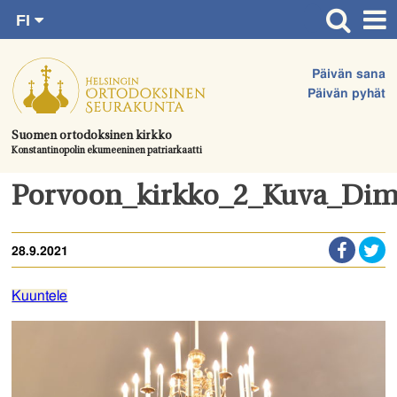
FI
Siirry
RU
Etusivu
SV
suoraan
Päivän sana
EN
Ajankohtaista
sisältöön.
Päivän pyhät
UA
Jumalanpalvelukset
Suomen ortodoksinen kirkko
Konstantinopolin ekumeeninen patriarkaatti
Juhlat & toimitukset
Kirkot
Porvoon_kirkko_2_Kuva_Dimi
Apua & tukea
28.9.2021
Tule mukaan
Hautausmaa
Kuuntele
Yhteystiedot