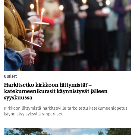
Uutiset
Harkitsetko kirkkoon liittymistä? –
katekumeenikurssit käynnistyvät jälleen
syyskuussa
Kirkkoon liittymistä harkitseville tarkoitettu katekumeeniopetus
käynnistyy syksyllä ympäri seu...