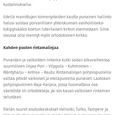
kustannuksella.
Edellä mainittujen toimenpiteiden kautta punainen hallinto
halusi suistaa porvarillisen yhteiskunnan vanhoilliseksi
tukipylvääksi koetun luterilaisen kirkon asemastaan. Siinä
sivussa olisi mennyt myös ortodoksinen kirkko.
Kahden puolen rintamalinjaa
Punaisten ja valkoisten rintama kulki sodan alkuvaiheessa
suunnilleen linjaa Pori – Vilppula – Kuhmoinen –
Mäntyharju – Antrea – Rautu. Rintamalinjan pohjoispuolella
valtaa pitivät valkoiset ja eteläpuolella punaiset. Laatokan
pohjoispuolinen Raja-Karjala, jossa huomattava osa
väestöstä oli ortodokseja, jäi siis kauas valkoisen rintaman
selustaan.
Etelän suuret asutuskeskukset Helsinki, Turku, Tampere ja