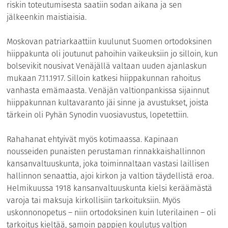
riskin toteutumisesta saatiin sodan aikana ja sen
jälkeenkin maistiaisia.
Moskovan patriarkaattiin kuulunut Suomen ortodoksinen
hiippakunta oli joutunut pahoihin vaikeuksiin jo silloin, kun
bolsevikit nousivat Venäjällä valtaan uuden ajanlaskun
mukaan 7.11.1917. Silloin katkesi hiippakunnan rahoitus
vanhasta emämaasta. Venäjän valtionpankissa sijainnut
hiippakunnan kultavaranto jäi sinne ja avustukset, joista
tärkein oli Pyhän Synodin vuosiavustus, lopetettiin.
Rahahanat ehtyivät myös kotimaassa. Kapinaan
nousseiden punaisten perustaman rinnakkaishallinnon
kansanvaltuuskunta, joka toiminnaltaan vastasi laillisen
hallinnon senaattia, ajoi kirkon ja valtion täydellistä eroa.
Helmikuussa 1918 kansanvaltuuskunta kielsi keräämästä
varoja tai maksuja kirkollisiin tarkoituksiin. Myös
uskonnonopetus – niin ortodoksinen kuin luterilainen – oli
tarkoitus kieltää, samoin pappien koulutus valtion