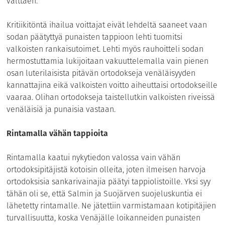
välttäen.
Kritiikitöntä ihailua voittajat eivät lehdeltä saaneet vaan
sodan päätyttyä punaisten tappioon lehti tuomitsi
valkoisten rankaisutoimet. Lehti myös rauhoitteli sodan
hermostuttamia lukijoitaan vakuuttelemalla vain pienen
osan luterilaisista pitävän ortodokseja venäläisyyden
kannattajina eikä valkoisten voitto aiheuttaisi ortodokseille
vaaraa. Olihan ortodokseja taistellutkin valkoisten riveissä
venäläisiä ja punaisia vastaan.
Rintamalla vähän tappioita
Rintamalla kaatui nykytiedon valossa vain vähän
ortodoksipitäjistä kotoisin olleita, joten ilmeisen harvoja
ortodoksisia sankarivainajia päätyi tappiolistoille. Yksi syy
tähän oli se, että Salmin ja Suojärven suojeluskuntia ei
lähetetty rintamalle. Ne jätettiin varmistamaan kotipitäjien
turvallisuutta, koska Venäjälle loikanneiden punaisten