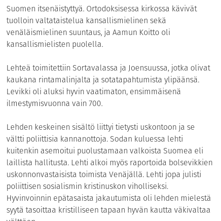
Suomen itsenäistyttyä. Ortodoksisessa kirkossa kävivät
tuolloin valtataistelua kansallismielinen sekä
venäläismielinen suuntaus, ja Aamun Koitto oli
kansallismielisten puolella.
Lehteä toimitettiin Sortavalassa ja Joensuussa, jotka olivat
kaukana rintamalinjalta ja sotatapahtumista ylipäänsä.
Levikki oli aluksi hyvin vaatimaton, ensimmäisenä
ilmestymisvuonna vain 700.
Lehden keskeinen sisältö liittyi tietysti uskontoon ja se
vältti poliittisia kannanottoja. Sodan kuluessa lehti
kuitenkin asemoitui puolustamaan valkoista Suomea eli
laillista hallitusta. Lehti alkoi myös raportoida bolsevikkien
uskonnonvastaisista toimista Venäjällä. Lehti jopa julisti
poliittisen sosialismin kristinuskon viholliseksi.
Hyvinvoinnin epätasaista jakautumista oli lehden mielestä
syytä tasoittaa kristilliseen tapaan hyvän kautta väkivaltaa