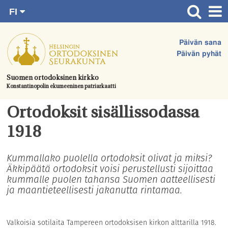
FI
Siirry
RU
Etusivu
SV
suoraan
Päivän sana
EN
Ajankohtaista
sisältöön.
Päivän pyhät
UA
Jumalanpalvelukset
Suomen ortodoksinen kirkko
Konstantinopolin ekumeeninen patriarkaatti
Juhlat & toimitukset
Kirkot
Ortodoksit sisällissodassa
Apua & tukea
1918
Tule mukaan
Kummallako puolella ortodoksit olivat ja miksi?
Äkkipäätä ortodoksit voisi perustellusti sijoittaa
Hautausmaa
kummalle puolen tahansa Suomen aatteellisesti
Yhteystiedot
ja maantieteellisesti jakanutta rintamaa.
Valkoisia sotilaita Tampereen ortodoksisen kirkon alttarilla 1918.