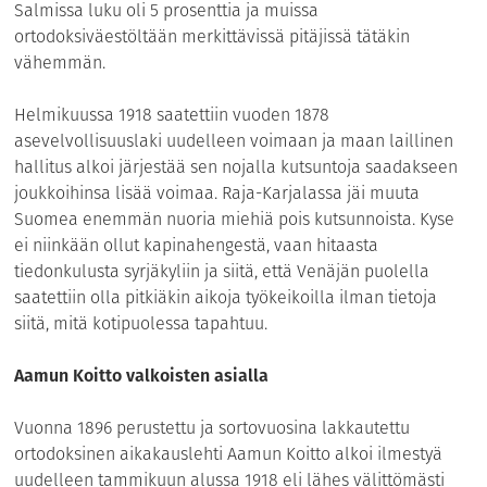
Salmissa luku oli 5 prosenttia ja muissa
ortodoksiväestöltään merkittävissä pitäjissä tätäkin
vähemmän.
Helmikuussa 1918 saatettiin vuoden 1878
asevelvollisuuslaki uudelleen voimaan ja maan laillinen
hallitus alkoi järjestää sen nojalla kutsuntoja saadakseen
joukkoihinsa lisää voimaa. Raja-Karjalassa jäi muuta
Suomea enemmän nuoria miehiä pois kutsunnoista. Kyse
ei niinkään ollut kapinahengestä, vaan hitaasta
tiedonkulusta syrjäkyliin ja siitä, että Venäjän puolella
saatettiin olla pitkiäkin aikoja työkeikoilla ilman tietoja
siitä, mitä kotipuolessa tapahtuu.
Aamun Koitto valkoisten asialla
Vuonna 1896 perustettu ja sortovuosina lakkautettu
ortodoksinen aikakauslehti Aamun Koitto alkoi ilmestyä
uudelleen tammikuun alussa 1918 eli lähes välittömästi