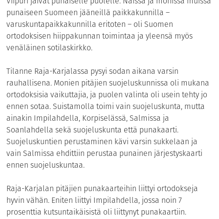
Viipuri jäivät punaiselle puolelle. Näissä ja monissa muissa
punaiseen Suomeen jääneillä paikkakunnilla –
varuskuntapaikkakunnilla eritoten – oli Suomen
ortodoksisen hiippakunnan toimintaa ja yleensä myös
venäläinen sotilaskirkko.
Tilanne Raja-Karjalassa pysyi sodan aikana varsin
rauhallisena. Monien pitäjien suojeluskunnissa oli mukana
ortodoksisia vaikuttajia, ja puolen valinta oli usein tehty jo
ennen sotaa. Suistamolla toimi vain suojeluskunta, mutta
ainakin Impilahdella, Korpiselässä, Salmissa ja
Soanlahdella sekä suojeluskunta että punakaarti.
Suojeluskuntien perustaminen kävi varsin sukkelaan ja
vain Salmissa ehdittiin perustaa punainen järjestyskaarti
ennen suojeluskuntaa.
Raja-Karjalan pitäjien punakaarteihin liittyi ortodokseja
hyvin vähän. Eniten liittyi Impilahdella, jossa noin 7
prosenttia kutsuntaikäisistä oli liittynyt punakaartiin.