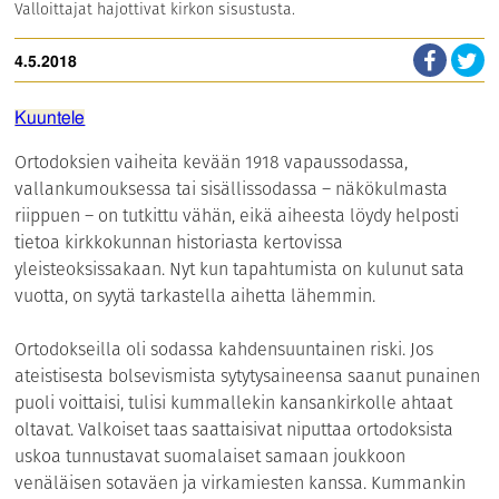
Valloittajat hajottivat kirkon sisustusta.
4.5.2018
Kuuntele
Ortodoksien vaiheita kevään 1918 vapaussodassa,
vallankumouksessa tai sisällissodassa – näkökulmasta
riippuen – on tutkittu vähän, eikä aiheesta löydy helposti
tietoa kirkkokunnan historiasta kertovissa
yleisteoksissakaan. Nyt kun tapahtumista on kulunut sata
vuotta, on syytä tarkastella aihetta lähemmin.
Ortodokseilla oli sodassa kahdensuuntainen riski. Jos
ateistisesta bolsevismista sytytysaineensa saanut punainen
puoli voittaisi, tulisi kummallekin kansankirkolle ahtaat
oltavat. Valkoiset taas saattaisivat niputtaa ortodoksista
uskoa tunnustavat suomalaiset samaan joukkoon
venäläisen sotaväen ja virkamiesten kanssa. Kummankin