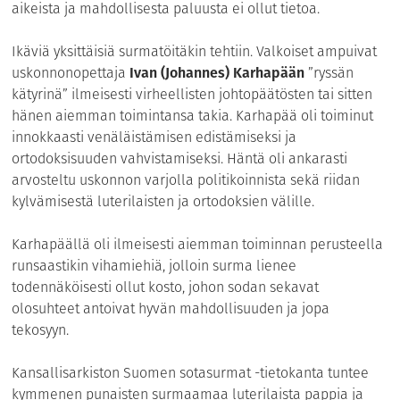
aikeista ja mahdollisesta paluusta ei ollut tietoa.
Ikäviä yksittäisiä surmatöitäkin tehtiin. Valkoiset ampuivat
uskonnonopettaja
Ivan (Johannes) Karhapään
”ryssän
kätyrinä” ilmeisesti virheellisten johtopäätösten tai sitten
hänen aiemman toimintansa takia. Karhapää oli toiminut
innokkaasti venäläistämisen edistämiseksi ja
ortodoksisuuden vahvistamiseksi. Häntä oli ankarasti
arvosteltu uskonnon varjolla politikoinnista sekä riidan
kylvämisestä luterilaisten ja ortodoksien välille.
Karhapäällä oli ilmeisesti aiemman toiminnan perusteella
runsaastikin vihamiehiä, jolloin surma lienee
todennäköisesti ollut kosto, johon sodan sekavat
olosuhteet antoivat hyvän mahdollisuuden ja jopa
tekosyyn.
Kansallisarkiston Suomen sotasurmat -tietokanta tuntee
kymmenen punaisten surmaamaa luterilaista pappia ja