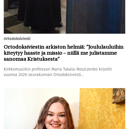
Ortodoksiviesti
Ortodoksiviestin arkiston helmiä: ”Joululauluihin
kiteytyy haaste ja missio – niillä me julistamme
sanomaa Kristuksesta”
Kirkkomusiikin professori Maria Takala-Roszczenko kirjoitti
vuonna 2020 seurakunnan Ortodoksiviesti...