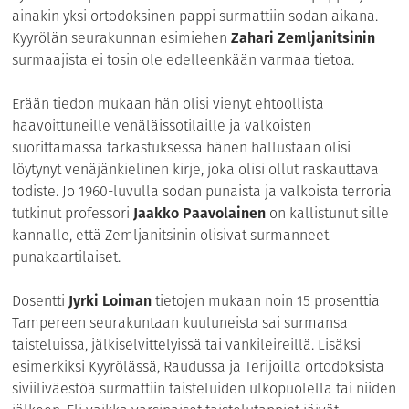
ainakin yksi ortodoksinen pappi surmattiin sodan aikana.
Kyyrölän seurakunnan esimiehen
Zahari Zemljanitsinin
surmaajista ei tosin ole edelleenkään varmaa tietoa.
Erään tiedon mukaan hän olisi vienyt ehtoollista
haavoittuneille venäläissotilaille ja valkoisten
suorittamassa tarkastuksessa hänen hallustaan olisi
löytynyt venäjänkielinen kirje, joka olisi ollut raskauttava
todiste. Jo 1960-luvulla sodan punaista ja valkoista terroria
tutkinut professori
Jaakko Paavolainen
on kallistunut sille
kannalle, että Zemljanitsinin olisivat surmanneet
punakaartilaiset.
Dosentti
Jyrki Loiman
tietojen mukaan noin 15 prosenttia
Tampereen seurakuntaan kuuluneista sai surmansa
taisteluissa, jälkiselvittelyissä tai vankileireillä. Lisäksi
esimerkiksi Kyyrölässä, Raudussa ja Terijoilla ortodoksista
siviiliväestöä surmattiin taisteluiden ulkopuolella tai niiden