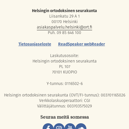
Helsingin ortodoksinen seurakunta
Liisankatu 29 A 1
00170 Helsinki
asiakaspalvelu.helsinki@ort.fi
Puh. 09 85 646 100
Tietosuojaseloste
ReadSpeaker webReader
Laskutusosoite:
Helsingin ortodoksinen seurakunta
PL 107
70101 KUOPIO
Y-tunnus: 0116502-6
Helsingin ortodoksinen seurakunta (OVT/FI-tunnus): 003701165026
Verkkolaskuoperaattori: CGI
Välittäjätunnus: 003703575029
Seuraa meitä somessa