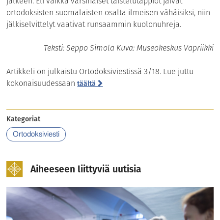
jälkeen. Eli vaikka varsinaiset taistelutappiot jäivät
ortodoksisten suomalaisten osalta ilmeisen vähäisiksi, niin
jälkiselvittelyt vaativat runsaammin kuolonuhreja.
Teksti: Seppo Simola Kuva: Museokeskus Vapriikki
Artikkeli on julkaistu Ortodoksiviestissä 3/18. Lue juttu
kokonaisuudessaan
täältä
Kategoriat
Ortodoksiviesti
Aiheeseen liittyviä uutisia