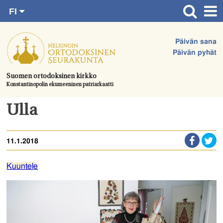
FI
Siirry
RU
Etusivu
SV
suoraan
Päivän sana
EN
Ajankohtaista
sisältöön.
Päivän pyhät
UA
Jumalanpalvelukset
Suomen ortodoksinen kirkko
Konstantinopolin ekumeeninen patriarkaatti
Juhlat & toimitukset
Kirkot
Ulla
Apua & tukea
11.1.2018
Tule mukaan
Hautausmaa
Kuuntele
Yhteystiedot