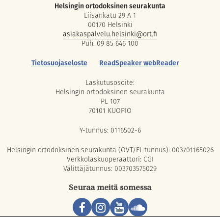
Helsingin ortodoksinen seurakunta
Liisankatu 29 A 1
00170 Helsinki
asiakaspalvelu.helsinki@ort.fi
Puh. 09 85 646 100
Tietosuojaseloste
ReadSpeaker webReader
Laskutusosoite:
Helsingin ortodoksinen seurakunta
PL 107
70101 KUOPIO
Y-tunnus: 0116502-6
Helsingin ortodoksinen seurakunta (OVT/FI-tunnus): 003701165026
Verkkolaskuoperaattori: CGI
Välittäjätunnus: 003703575029
Seuraa meitä somessa