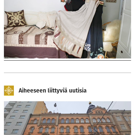
Aiheeseen liittyviä uutisia