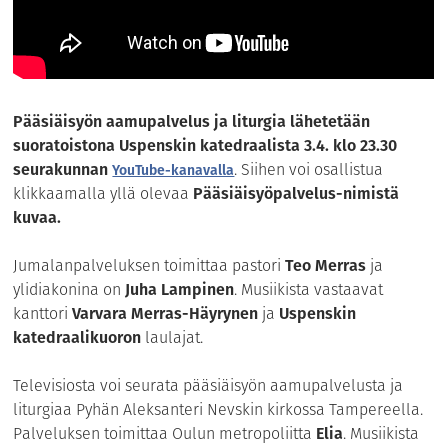
Pääsiäisyön aamupalvelus ja liturgia lähetetään
suoratoistona Uspenskin katedraalista 3.4. klo 23.30
seurakunnan
. Siihen voi osallistua
YouTube-kanavalla
klikkaamalla yllä olevaa
Pääsiäisyöpalvelus-nimistä
kuvaa.
Jumalanpalveluksen toimittaa pastori
Teo Merras
ja
ylidiakonina on
Juha Lampinen
. Musiikista vastaavat
kanttori
Varvara Merras-Häyrynen
ja
Uspenskin
katedraalikuoron
laulajat.
Televisiosta voi seurata pääsiäisyön aamupalvelusta ja
liturgiaa Pyhän Aleksanteri Nevskin kirkossa Tampereella.
Palveluksen toimittaa Oulun metropoliitta
Elia
. Musiikista