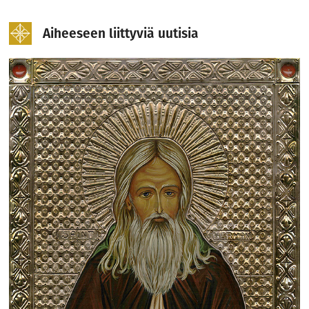
Aiheeseen liittyviä uutisia