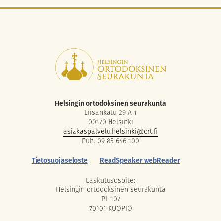
Helsingin ortodoksinen seurakunta
Liisankatu 29 A 1
00170 Helsinki
asiakaspalvelu.helsinki@ort.fi
Puh. 09 85 646 100
Tietosuojaseloste
ReadSpeaker webReader
Laskutusosoite:
Helsingin ortodoksinen seurakunta
PL 107
70101 KUOPIO