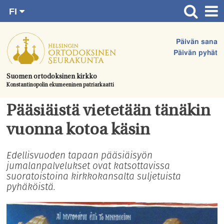
FI
Siirry
RU
Etusivu
SV
suoraan
Päivän sana
EN
Ajankohtaista
sisältöön.
Päivän pyhät
UA
Jumalanpalvelukset
Suomen ortodoksinen kirkko
Konstantinopolin ekumeeninen patriarkaatti
Juhlat & toimitukset
Kirkot
Pääsiäistä vietetään tänäkin
Apua & tukea
vuonna kotoa käsin
Tule mukaan
Edellisvuoden tapaan pääsiäisyön
jumalanpalvelukset ovat katsottavissa
Hautausmaa
suoratoistoina kirkkokansalta suljetuista
Yhteystiedot
pyhäköistä.