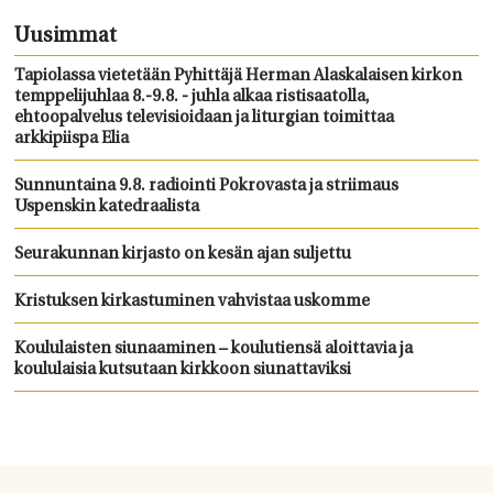
Uusimmat
Tapiolassa vietetään Pyhittäjä Herman Alaskalaisen kirkon
temppelijuhlaa 8.-9.8. - juhla alkaa ristisaatolla,
ehtoopalvelus televisioidaan ja liturgian toimittaa
arkkipiispa Elia
Sunnuntaina 9.8. radiointi Pokrovasta ja striimaus
Uspenskin katedraalista
Seurakunnan kirjasto on kesän ajan suljettu
Kristuksen kirkastuminen vahvistaa uskomme
Koululaisten siunaaminen – koulutiensä aloittavia ja
koululaisia kutsutaan kirkkoon siunattaviksi