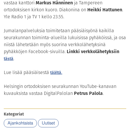
vastaa kanttori
Markus Hänninen
ja Tampereen
ortodoksisen kirkon kuoro. Diakonina on
Heikki Hattunen
.
Yle Radio 1 ja TV 1 kello 23.55.
Jumalanpalveluksia toimitetaan pääsiäisyönä kaikilla
seurakunnan toiminta-alueilla lukuisissa pyhäköissä, ja osa
niistä lähetetään myös suorina verkkolähetyksinä
pyhäkköjen Facebook-sivuilla.
Linkki verkkolähetyksiin
.
tästä
Lue lisää pääsiäisestä
täältä
.
Helsingin ortodoksisen seurakunnan YouTube-kanavan
kuvauksista vastaa DigitalPalolan
Petrus Palola
.
Kategoriat
Ajankohtaista
Uutiset