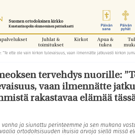
Suomen ortodoksinen kirkko
Päivän
Päivän
Konstantinopolin ekumeeninen patriarkaatti
sana
pyhät
npalvelukset
Juhlat &
Kirkot
Apua &
Tul
toimitukset
tukea
muk
 ”Te ette ole vain kirkon tulevaisuus, vaan ilmennätte jatkuvasti kirkon Jum
meoksen tervehdys nuorille: ”T
evaisuus, vaan ilmennätte jatku
hmistä rakastavaa elämää tässä
 vanha ja siunattu perinteemme ja sen mukana vast
 vaalia ortodoksisuuden ikuisia arvoja siellä missä elä