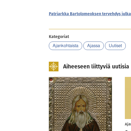
Patriarkka Bartolomeoksen tervehdys julka
Kategoriat
Ajankohtaista
Ajassa
Uutiset
Aiheeseen liittyviä uutisia
Aja