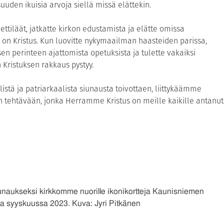
suuden ikuisia arvoja siellä missä elättekin.
tiläät, jatkatte kirkon edustamista ja elätte omissa
 on Kristus. Kun luovitte nykymaailman haasteiden parissa,
en perinteen ajattomista opetuksista ja tulette vakaiksi
n Kristuksen rakkaus pystyy.
listä ja patriarkaalista siunausta toivottaen, liittykäämme
n tehtävään, jonka Herramme Kristus on meille kaikille antanut
unaukseksi kirkkomme nuorille ikonikortteja Kaunisniemen
sa syyskuussa 2023. Kuva: Jyri Pitkänen