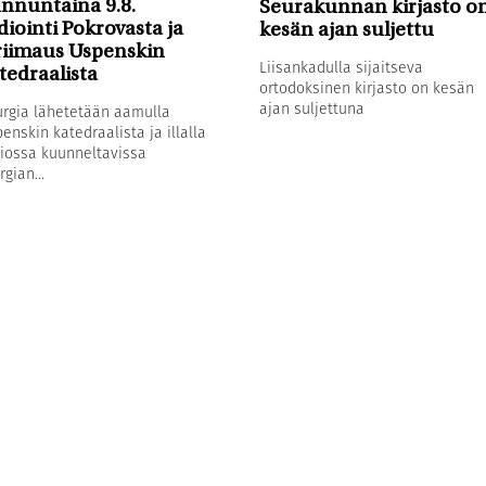
nnuntaina 9.8.
Seurakunnan kirjasto o
diointi Pokrovasta ja
kesän ajan suljettu
riimaus Uspenskin
Liisankadulla sijaitseva
tedraalista
ortodoksinen kirjasto on kesän
ajan suljettuna
urgia lähetetään aamulla
enskin katedraalista ja illalla
iossa kuunneltavissa
rgian...