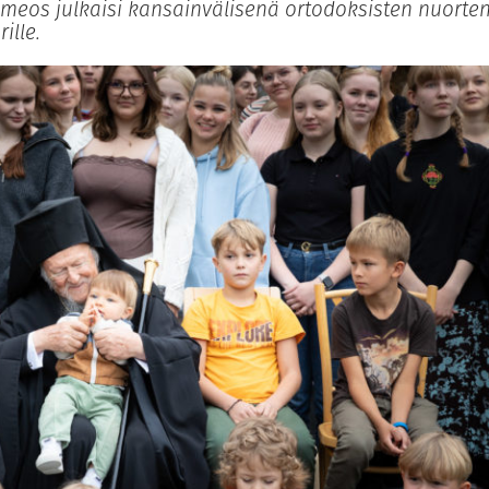
eos julkaisi kansainvälisenä ortodoksisten nuorte
ille.