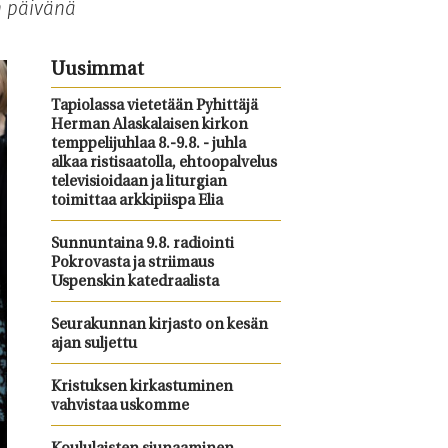
n päivänä
Uusimmat
Tapiolassa vietetään Pyhittäjä
Herman Alaskalaisen kirkon
temppelijuhlaa 8.-9.8. - juhla
alkaa ristisaatolla, ehtoopalvelus
televisioidaan ja liturgian
toimittaa arkkipiispa Elia
Sunnuntaina 9.8. radiointi
Pokrovasta ja striimaus
Uspenskin katedraalista
Seurakunnan kirjasto on kesän
ajan suljettu
Kristuksen kirkastuminen
vahvistaa uskomme