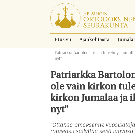
Siirry
suoraan
sisältöön.
Etusivu
Ajankohtaista
Jumala
Patriarkka Bartolomeoksen tervehdys nuorille:
Murupolku:
nyt”
Patriarkka Bartolo
ole vain kirkon tul
kirkon Jumalaa ja i
nyt”
"Ottakaa omaksenne vuosisatoja
rohkeasti säilyttää sekä luovasti