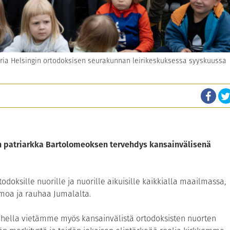
oria Helsingin ortodoksisen seurakunnan leirikeskuksessa syyskuussa
 patriarkka Bartolomeoksen tervehdys kansainvälisenä
odoksille nuorille ja nuorille aikuisille kaikkialla maailmassa,
moa ja rauhaa Jumalalta.
ohella vietämme myös kansainvälistä ortodoksisten nuorten