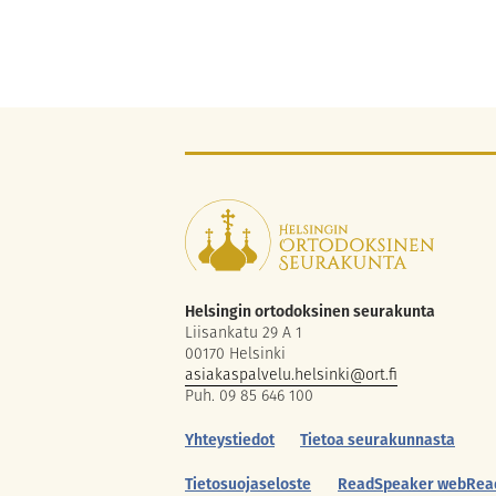
Helsingin ortodoksinen seurakunta
Liisankatu 29 A 1
00170 Helsinki
asiakaspalvelu.helsinki@ort.fi
Puh. 09 85 646 100
Yhteystiedot
Tietoa seurakunnasta
Tietosuojaseloste
ReadSpeaker webRea