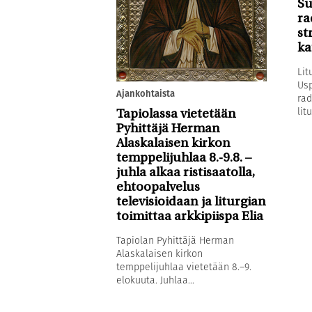
Su
ra
st
ka
Lit
Usp
Ajankohtaista
rad
litu
Tapiolassa vietetään
Pyhittäjä Herman
Alaskalaisen kirkon
temppelijuhlaa 8.-9.8. –
juhla alkaa ristisaatolla,
ehtoopalvelus
televisioidaan ja liturgian
toimittaa arkkipiispa Elia
Tapiolan Pyhittäjä Herman
Alaskalaisen kirkon
temppelijuhlaa vietetään 8.–9.
elokuuta. Juhlaa...