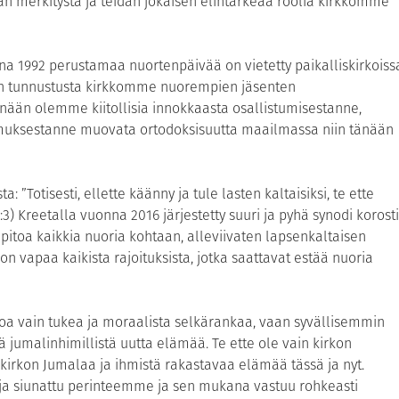
n merkitystä ja teidän jokaisen elintärkeää roolia kirkkomme
a 1992 perustamaa nuortenpäivää on vietetty paikalliskirkoiss
an tunnustusta kirkkomme nuorempien jäsenten
ään olemme kiitollisia innokkaasta osallistumisestanne,
uksestanne muovata ortodoksisuutta maailmassa niin tänään
otisesti, ellette käänny ja tule lasten kaltaisiksi, te ette
:3) Kreetalla vuonna 2016 järjestetty suuri ja pyhä synodi korosti
pitoa kaikkia nuoria kohtaan, alleviivaten lapsenkaltaisen
on vapaa kaikista rajoituksista, jotka saattavat estää nuoria
arjoa vain tukea ja moraalista selkärankaa, vaan syvällisemmin
ää jumalinhimillistä uutta elämää. Te ette ole vain kirkon
 kirkon Jumalaa ja ihmistä rakastavaa elämää tässä ja nyt.
a siunattu perinteemme ja sen mukana vastuu rohkeasti