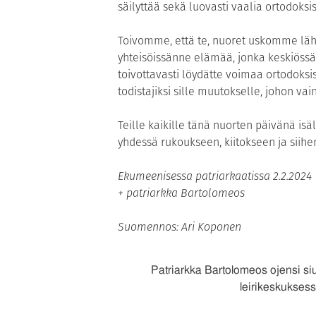
säilyttää sekä luovasti vaalia ortodoksi
Toivomme, että te, nuoret uskomme lähet
yhteisöissänne elämää, jonka keskiössä
toivottavasti löydätte voimaa ortodoksis
todistajiksi sille muutokselle, johon vai
Teille kaikille tänä nuorten päivänä isäl
yhdessä rukoukseen, kiitokseen ja siihe
Ekumeenisessa patriarkaatissa 2.2.2024
+ patriarkka Bartolomeos
Suomennos: Ari Koponen
Patriarkka Bartolomeos ojensi si
leirikeskukses