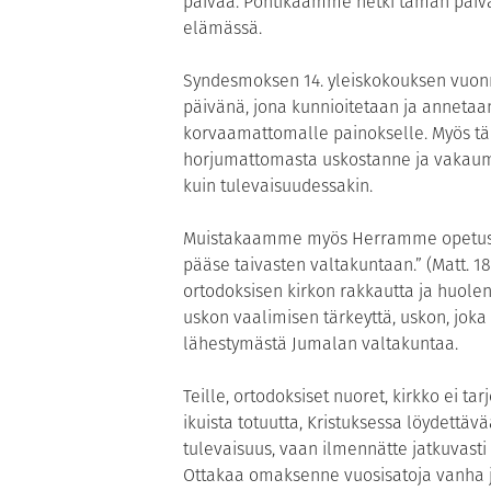
päivää. Pohtikaamme hetki tämän päivä
elämässä.
Syndesmoksen 14. yleiskokouksen vuonn
päivänä, jona kunnioitetaan ja anneta
korvaamattomalle painokselle. Myös tän
horjumattomasta uskostanne ja vakaum
kuin tulevaisuudessakin.
Muistakaamme myös Herramme opetusta: ”T
pääse taivasten valtakuntaan.” (Matt. 18
ortodoksisen kirkon rakkautta ja huolen
uskon vaalimisen tärkeyttä, uskon, joka 
lähestymästä Jumalan valtakuntaa.
Teille, ortodoksiset nuoret, kirkko ei t
ikuista totuutta, Kristuksessa löydettäv
tulevaisuus, vaan ilmennätte jatkuvasti
Ottakaa omaksenne vuosisatoja vanha j