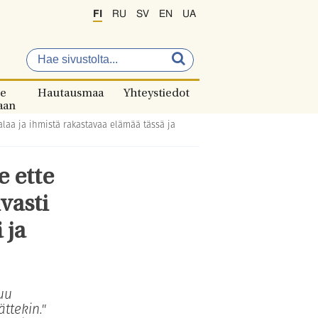
FI
RU
SV
EN
UA
e
Hautausmaa
Yhteystiedot
aan
alaa ja ihmistä rakastavaa elämää tässä ja
e ette
vasti
 ja
uu
ttekin."