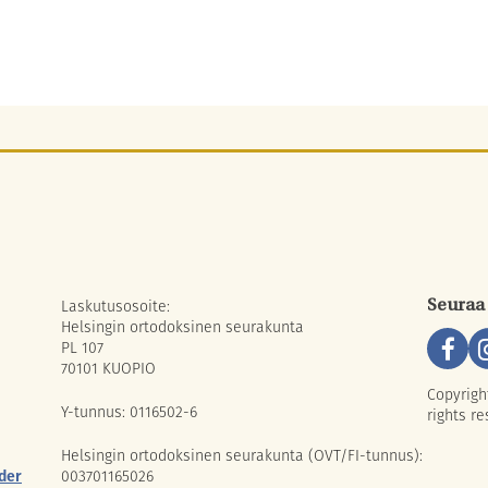
Laskutusosoite:
Seuraa
Helsingin ortodoksinen seurakunta
PL 107
70101 KUOPIO
Copyrigh
Y-tunnus: 0116502-6
rights re
Helsingin ortodoksinen seurakunta (OVT/FI-tunnus):
der
003701165026