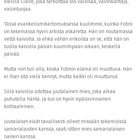
kielillä Claire, joka tarkoittaa siis valoisaa, valonkantaja,
valontuojaa.
Tässä evankeliumikertomuksessa kuulimme, kuinka Fotini
on tekemässä hyvin arkista askaretta. Hän on noutamassa
vettä kaivolta. Ja ehkä vähän erikoista on se, että hän on
tuolla kaivolla päivän kuumimpaan aikaan, keskellä
päivää.
Mutta niin tuli olla, koska Fotinin elämä oli muuttuva. Hän
ei ihan sitä vielä tiennyt, mutta kaikki oli muuttunut.
Sillä kaivolla odottaa juutalainen mies, joka alkaa
puhutella häntä. Ja tuo on hyvin epäsovinnainen
kohtaaminen.
Juutalaiset eivät tavallisesti olleet missään tekemisissä
samarialaisten kanssa, saati sitten mies samarialaisen
naisen kanssa.