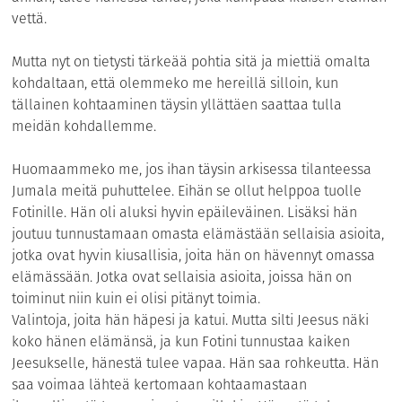
vettä.
Mutta nyt on tietysti tärkeää pohtia sitä ja miettiä omalta
kohdaltaan, että olemmeko me hereillä silloin, kun
tällainen kohtaaminen täysin yllättäen saattaa tulla
meidän kohdallemme.
Huomaammeko me, jos ihan täysin arkisessa tilanteessa
Jumala meitä puhuttelee. Eihän se ollut helppoa tuolle
Fotinille. Hän oli aluksi hyvin epäileväinen. Lisäksi hän
joutuu tunnustamaan omasta elämästään sellaisia asioita,
jotka ovat hyvin kiusallisia, joita hän on hävennyt omassa
elämässään. Jotka ovat sellaisia asioita, joissa hän on
toiminut niin kuin ei olisi pitänyt toimia.
Valintoja, joita hän häpesi ja katui. Mutta silti Jeesus näki
koko hänen elämänsä, ja kun Fotini tunnustaa kaiken
Jeesukselle, hänestä tulee vapaa. Hän saa rohkeutta. Hän
saa voimaa lähteä kertomaan kohtaamastaan