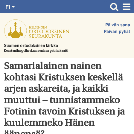
FI
Siirry
RU
Etusivu
SV
suoraan
Päivän sana
EN
Ajankohtaista
sisältöön.
Päivän pyhät
UA
Jumalanpalvelukset
Suomen ortodoksinen kirkko
Konstantinopolin ekumeeninen patriarkaatti
Juhlat & toimitukset
Kirkot
Samarialainen nainen
Apua & tukea
kohtasi Kristuksen keskellä
Tule mukaan
arjen askareita, ja kaikki
Hautausmaa
muuttui – tunnistammeko
Yhteystiedot
Fotinin tavoin Kristuksen ja
kuulemmeko Hänen