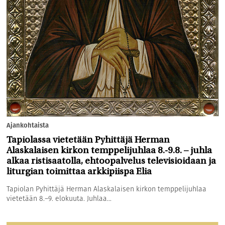
Ajankohtaista
Tapiolassa vietetään Pyhittäjä Herman
Alaskalaisen kirkon temppelijuhlaa 8.-9.8. – juhla
alkaa ristisaatolla, ehtoopalvelus televisioidaan ja
liturgian toimittaa arkkipiispa Elia
Tapiolan Pyhittäjä Herman Alaskalaisen kirkon temppelijuhlaa
vietetään 8.–9. elokuuta. Juhlaa...