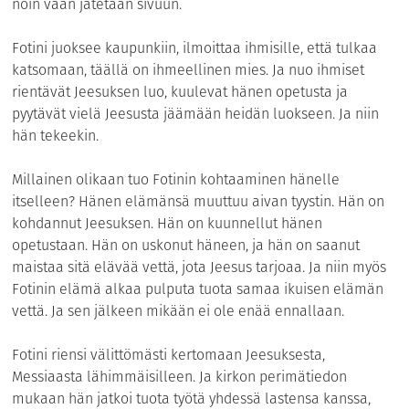
noin vaan jätetään sivuun.
Fotini juoksee kaupunkiin, ilmoittaa ihmisille, että tulkaa
katsomaan, täällä on ihmeellinen mies. Ja nuo ihmiset
rientävät Jeesuksen luo, kuulevat hänen opetusta ja
pyytävät vielä Jeesusta jäämään heidän luokseen. Ja niin
hän tekeekin.
Millainen olikaan tuo Fotinin kohtaaminen hänelle
itselleen? Hänen elämänsä muuttuu aivan tyystin. Hän on
kohdannut Jeesuksen. Hän on kuunnellut hänen
opetustaan. Hän on uskonut häneen, ja hän on saanut
maistaa sitä elävää vettä, jota Jeesus tarjoaa. Ja niin myös
Fotinin elämä alkaa pulputa tuota samaa ikuisen elämän
vettä. Ja sen jälkeen mikään ei ole enää ennallaan.
Fotini riensi välittömästi kertomaan Jeesuksesta,
Messiaasta lähimmäisilleen. Ja kirkon perimätiedon
mukaan hän jatkoi tuota työtä yhdessä lastensa kanssa,