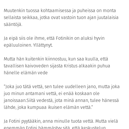
Muutenkin tuossa kohtaamisessa ja puheissa on monta
sellaista seikkaa, jotka ovat vastoin tuon ajan juutalaisia
sääntöjä.
Ja eipä siis ole ihme, että Fotinikin on aluksi hyvin
epäluuloinen. Yllättynyt.
Mutta hän kuitenkin kiinnostuu, kun saa kuulla, että
tavallisen kaivoveden sijasta Kristus alkaakin puhua
hänelle elämän vede
”Joka juo tätä vettä, sen tulee uudelleen jano, mutta joka
juo minun antamani vettä, ei enää koskaan ole
janoissaan.Siitä vedestä, jota minä annan, tulee hänessä
lähde, joka kumpuaa ikuisen elämän vettä.”
Ja Fotini pyytääkin, anna minulle tuota vettä. Mutta vielä
enemmän Fotini hämmästyy sitä, että keskustelun