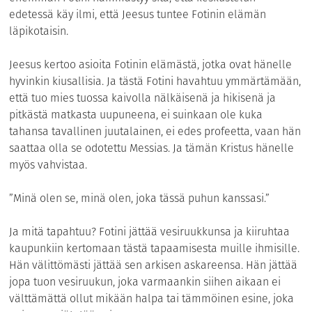
edetessä käy ilmi, että Jeesus tuntee Fotinin elämän
läpikotaisin.
Jeesus kertoo asioita Fotinin elämästä, jotka ovat hänelle
hyvinkin kiusallisia. Ja tästä Fotini havahtuu ymmärtämään,
että tuo mies tuossa kaivolla nälkäisenä ja hikisenä ja
pitkästä matkasta uupuneena, ei suinkaan ole kuka
tahansa tavallinen juutalainen, ei edes profeetta, vaan hän
saattaa olla se odotettu Messias. Ja tämän Kristus hänelle
myös vahvistaa.
”Minä olen se, minä olen, joka tässä puhun kanssasi.”
Ja mitä tapahtuu? Fotini jättää vesiruukkunsa ja kiiruhtaa
kaupunkiin kertomaan tästä tapaamisesta muille ihmisille.
Hän välittömästi jättää sen arkisen askareensa. Hän jättää
jopa tuon vesiruukun, joka varmaankin siihen aikaan ei
välttämättä ollut mikään halpa tai tämmöinen esine, joka