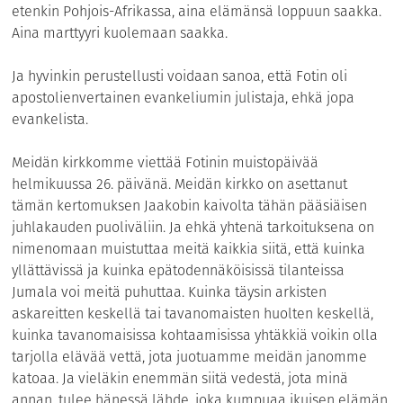
etenkin Pohjois-Afrikassa, aina elämänsä loppuun saakka.
Aina marttyyri kuolemaan saakka.
Ja hyvinkin perustellusti voidaan sanoa, että Fotin oli
apostolienvertainen evankeliumin julistaja, ehkä jopa
evankelista.
Meidän kirkkomme viettää Fotinin muistopäivää
helmikuussa 26. päivänä. Meidän kirkko on asettanut
tämän kertomuksen Jaakobin kaivolta tähän pääsiäisen
juhlakauden puoliväliin. Ja ehkä yhtenä tarkoituksena on
nimenomaan muistuttaa meitä kaikkia siitä, että kuinka
yllättävissä ja kuinka epätodennäköisissä tilanteissa
Jumala voi meitä puhuttaa. Kuinka täysin arkisten
askareitten keskellä tai tavanomaisten huolten keskellä,
kuinka tavanomaisissa kohtaamisissa yhtäkkiä voikin olla
tarjolla elävää vettä, jota juotuamme meidän janomme
katoaa. Ja vieläkin enemmän siitä vedestä, jota minä
annan, tulee hänessä lähde, joka kumpuaa ikuisen elämän