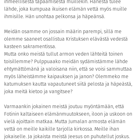
ihmeellisestä tapaamisesta muillekin. Hänestä tulee
lähde, joka kumpuaa ikuisen elämän vettä myös muille
ihmisille. Hän unohtaa pelkonsa ja häpeänsä.
Meidän osamme on jossain määrin parempi, sillä me
olemme saaneet osallistua Kristuksen elävästä vedestä
kasteen sakramentissa.
Mutta onko meistä tullut armon veden lähteitä toinen
toisillemme? Pulppuaako meidän sydämistämme lähde
ehtymättömänä ja valoisana niin, että se voisi sammuttaa
myös läheistämme kaipauksen ja janon? Olemmeko me
katumuksen kautta vapautuneet siitä pelosta ja häpeästä,
joka meitä kietoo ja vangitsee?
Varmaankin jokainen meistä joutuu myöntämään, että
Fotinin kaltaiseen elämänmuutokseen, iloon ja uskoon on
vielä ajoittain matkaa. Mutta Jumalan armosta elämän
vettä on meille kaikille tarjolla kirkossa. Meille ihan
jokaiselle. Ja jokaista meistä Jeesus on puhutellut joskus.