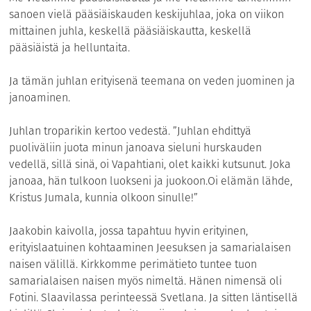
sanoen vielä pääsiäiskauden keskijuhlaa, joka on viikon
mittainen juhla, keskellä pääsiäiskautta, keskellä
pääsiäistä ja helluntaita.
Ja tämän juhlan erityisenä teemana on veden juominen ja
janoaminen.
Juhlan troparikin kertoo vedestä. ”Juhlan ehdittyä
puoliväliin juota minun janoava sieluni hurskauden
vedellä, sillä sinä, oi Vapahtiani, olet kaikki kutsunut. Joka
janoaa, hän tulkoon luokseni ja juokoon.Oi elämän lähde,
Kristus Jumala, kunnia olkoon sinulle!”
Jaakobin kaivolla, jossa tapahtuu hyvin erityinen,
erityislaatuinen kohtaaminen Jeesuksen ja samarialaisen
naisen välillä. Kirkkomme perimätieto tuntee tuon
samarialaisen naisen myös nimeltä. Hänen nimensä oli
Fotini. Slaavilassa perinteessä Svetlana. Ja sitten läntisellä