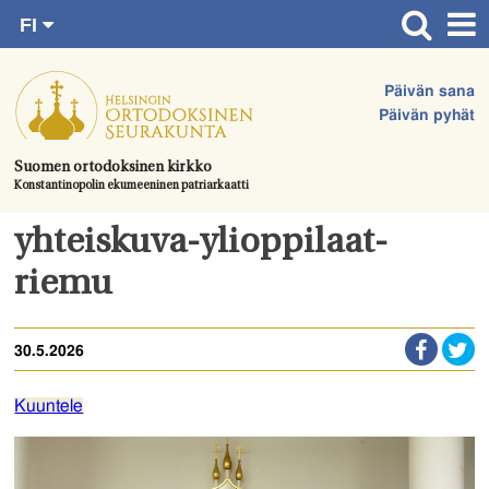
FI
Siirry
RU
Etusivu
SV
suoraan
Päivän sana
EN
Ajankohtaista
sisältöön.
Päivän pyhät
UA
Jumalanpalvelukset
Suomen ortodoksinen kirkko
Konstantinopolin ekumeeninen patriarkaatti
Juhlat & toimitukset
Kirkot
yhteiskuva-ylioppilaat-
Apua & tukea
riemu
Tule mukaan
30.5.2026
Hautausmaa
Yhteystiedot
Kuuntele