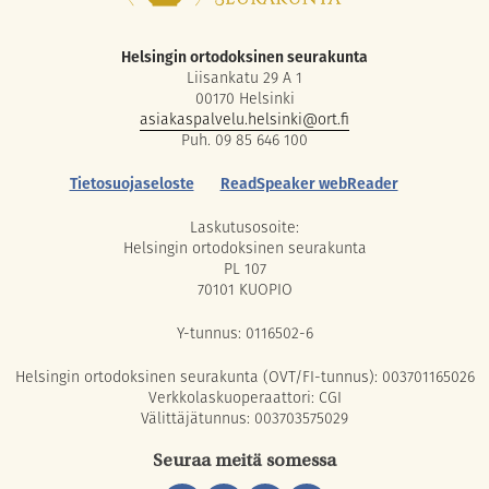
Helsingin ortodoksinen seurakunta
Liisankatu 29 A 1
00170 Helsinki
asiakaspalvelu.helsinki@ort.fi
Puh. 09 85 646 100
Tietosuojaseloste
ReadSpeaker webReader
Laskutusosoite:
Helsingin ortodoksinen seurakunta
PL 107
70101 KUOPIO
Y-tunnus: 0116502-6
Helsingin ortodoksinen seurakunta (OVT/FI-tunnus): 003701165026
Verkkolaskuoperaattori: CGI
Välittäjätunnus: 003703575029
Seuraa meitä somessa