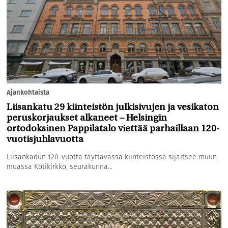
Ajankohtaista
Liisankatu 29 kiinteistön julkisivujen ja vesikaton
peruskorjaukset alkaneet – Helsingin
ortodoksinen Pappilatalo viettää parhaillaan 120-
vuotisjuhlavuotta
Liisankadun 120-vuotta täyttävässä kiinteistössä sijaitsee muun
muassa Kotikirkko, seurakunna...