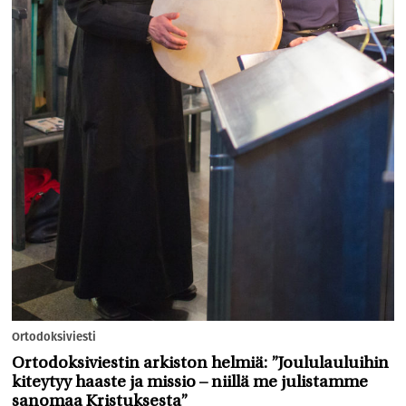
Ortodoksiviesti
Ortodoksiviestin arkiston helmiä: ”Joululauluihin
kiteytyy haaste ja missio – niillä me julistamme
sanomaa Kristuksesta”