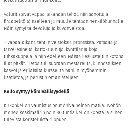
joskus tuollaisia ”murikoita.”
Valurit saivat vapaa-aikanaan tehdä niin sanottuja
firaabelitöitä itselleen ja muulle tehtaan henkilökunnalle.
Näin syntyi taidevaluja ja kuvanveistoa.
– Vapaa-aikana tehtiin veistoksia pronssista. Patsaita ja
tarve-esineitä, kattokruunuja, kynttilänjalkoja,
tuhkakuppeja ja niin edelleen. Näistä keskusteltiin kotona
illat pitkät. Tietoa tuli suoraan mestareilta, kiinnostukseni
kasvoi ja erilaisilta kursseilta hankin myöhemmin
lisätietoa, ja perustin oman ateljeen.
Kello syntyy kärsivällisyydellä
Kirkonkellon valmistus on monivaiheinen matka. Työhön
menee keskimäärin noin 80 tuntia kellon koosta ja siihen
tulevista koristeluista riippuen.