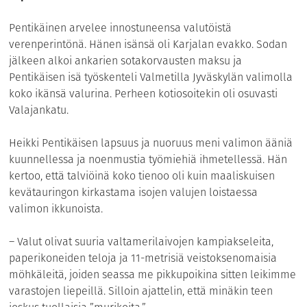
Pentikäinen arvelee innostuneensa valutöistä
verenperintönä. Hänen isänsä oli Karjalan evakko. Sodan
jälkeen alkoi ankarien sotakorvausten maksu ja
Pentikäisen isä työskenteli Valmetilla Jyväskylän valimolla
koko ikänsä valurina. Perheen kotiosoitekin oli osuvasti
Valajankatu.
Heikki Pentikäisen lapsuus ja nuoruus meni valimon ääniä
kuunnellessa ja noenmustia työmiehiä ihmetellessä. Hän
kertoo, että talviöinä koko tienoo oli kuin maaliskuisen
kevätauringon kirkastama isojen valujen loistaessa
valimon ikkunoista.
– Valut olivat suuria valtamerilaivojen kampiakseleita,
paperikoneiden teloja ja 11-metrisiä veistoksenomaisia
möhkäleitä, joiden seassa me pikkupoikina sitten leikimme
varastojen liepeillä. Silloin ajattelin, että minäkin teen