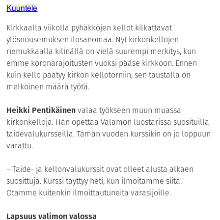
Kuuntele
Kirkkaalla viikolla pyhäkköjen kellot kilkattavat
ylösnousemuksen ilosanomaa. Nyt kirkonkellojen
riemukkaalla kilinällä on vielä suurempi merkitys, kun
emme koronarajoitusten vuoksi pääse kirkkoon. Ennen
kuin kello päätyy kirkon kellotorniin, sen taustalla on
melkoinen määrä työtä.
Heikki Pentikäinen
valaa työkseen muun muassa
kirkonkelloja. Hän opettaa Valamon luostarissa suosituilla
taidevalukursseilla. Tämän vuoden kurssikin on jo loppuun
varattu.
– Taide- ja kellonvalukurssit ovat olleet alusta alkaen
suosittuja. Kurssi täyttyy heti, kun ilmoitamme siitä.
Otamme kuitenkin ilmoittautuneita varasijoille.
Lapsuus valimon valossa