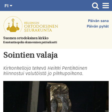
FI
Siirry
RU
Etusivu
SV
suoraan
Päivän sana
EN
Ajankohtaista
sisältöön.
Päivän pyhät
UA
Jumalanpalvelukset
Suomen ortodoksinen kirkko
Konstantinopolin ekumeeninen patriarkaatti
Juhlat & toimitukset
Kirkot
Sointien valaja
Apua & tukea
Kirkonkelloja tekevä Heikki Pentikäinen
kiinnostui valutöistä jo pikkupoikana.
Tule mukaan
Hautausmaa
Yhteystiedot