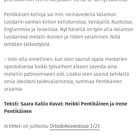
Pentikäisen kelloja soi mm. Heinävedellä Valamon
luostarin vanhan kirkon kellotornissa, Venäjällä, Ruotsissa,
Englannissa ja Israelissa. Nyt hänellä on työn alla Valamon
luostarissa metalli-ikonien ja ristien valaminen. Niitä
tehdään talkootyönä.
– Voin olla onnellinen, kun olen saanut oppia mestarien
opastuksessa kaikki työvaiheet alkaen savesta aina
metallin patinoimiseen asti. Lisäksi olen saanut kehitellä
omia ideoitani taidevalannassa, summaa Pentikäinen
uraansa.
Teksti: Saara Kallio Kuvat: Heikki Pentikäinen ja Irene
Pentikäinen
Artikkeli on julkaistu
Ortodoksiviestissä 3/21
.