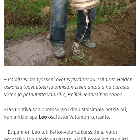
– Palkitsevinta työssäni ovat tyytyväiset kurssilaiset. Heidän
uskonsa luovuuteen ja onnistumiseen antaa aina parasta
virtaa ja palautetta valurille, Heikki Pentikäinen sanoo.
Eräs Pentikäisen opetusuran ikimuistoisimpia hetkiä oli,
kun arkkipiispa
Leo
osallistui Valamon kurssille.
– Esipaimen Leo tuli kellonvalantakurssille ja valoi
pronssikellon Tverin Karjalaan. Siellä se soi nyt kauniisti.