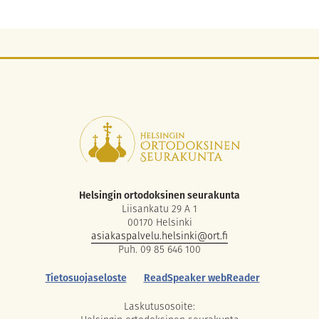
Helsingin ortodoksinen seurakunta
Liisankatu 29 A 1
00170 Helsinki
asiakaspalvelu.helsinki@ort.fi
Puh. 09 85 646 100
Tietosuojaseloste
ReadSpeaker webReader
Laskutusosoite: