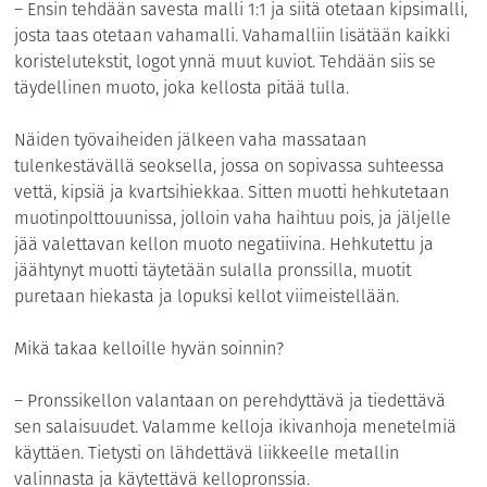
– Ensin tehdään savesta malli 1:1 ja siitä otetaan kipsimalli,
josta taas otetaan vahamalli. Vahamalliin lisätään kaikki
koristelutekstit, logot ynnä muut kuviot. Tehdään siis se
täydellinen muoto, joka kellosta pitää tulla.
Näiden työvaiheiden jälkeen vaha massataan
tulenkestävällä seoksella, jossa on sopivassa suhteessa
vettä, kipsiä ja kvartsihiekkaa. Sitten muotti hehkutetaan
muotinpolttouunissa, jolloin vaha haihtuu pois, ja jäljelle
jää valettavan kellon muoto negatiivina. Hehkutettu ja
jäähtynyt muotti täytetään sulalla pronssilla, muotit
puretaan hiekasta ja lopuksi kellot viimeistellään.
Mikä takaa kelloille hyvän soinnin?
– Pronssikellon valantaan on perehdyttävä ja tiedettävä
sen salaisuudet. Valamme kelloja ikivanhoja menetelmiä
käyttäen. Tietysti on lähdettävä liikkeelle metallin
valinnasta ja käytettävä kellopronssia.