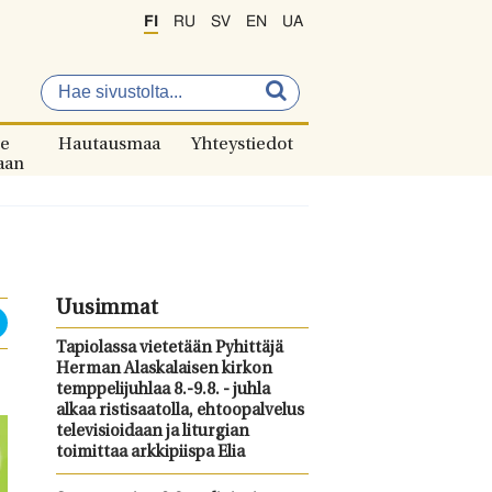
FI
RU
SV
EN
UA
e
Hautausmaa
Yhteystiedot
aan
Uusimmat
Tapiolassa vietetään Pyhittäjä
Herman Alaskalaisen kirkon
temppelijuhlaa 8.-9.8. - juhla
alkaa ristisaatolla, ehtoopalvelus
televisioidaan ja liturgian
toimittaa arkkipiispa Elia