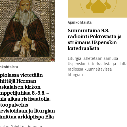
Ajankohtaista
Sunnuntaina 9.8.
radiointi Pokrovasta ja
striimaus Uspenskin
katedraalista
Liturgia lähetetään aamulla
Uspenskin katedraalista ja illall
nkohtaista
radiossa kuunneltavissa
liturgian...
piolassa vietetään
hittäjä Herman
askalaisen kirkon
mppelijuhlaa 8.-9.8. –
hla alkaa ristisaatolla,
toopalvelus
levisioidaan ja liturgian
imittaa arkkipiispa Elia
iolan Pyhittäjä Herman