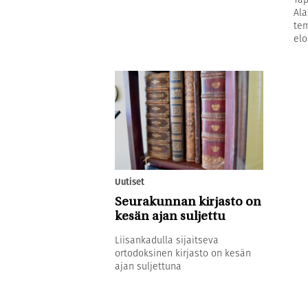
Ala
tem
elo
Uutiset
Seurakunnan kirjasto on
kesän ajan suljettu
Liisankadulla sijaitseva
ortodoksinen kirjasto on kesän
ajan suljettuna