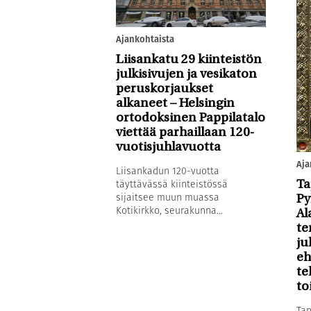
Ajankohtaista
Liisankatu 29 kiinteistön
julkisivujen ja vesikaton
peruskorjaukset
alkaneet – Helsingin
ortodoksinen Pappilatalo
viettää parhaillaan 120-
vuotisjuhlavuotta
Aja
Liisankadun 120-vuotta
täyttävässä kiinteistössä
Ta
sijaitsee muun muassa
Py
Kotikirkko, seurakunna...
Al
te
ju
eh
te
to
Tap