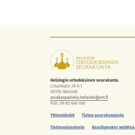
Helsingin ortodoksinen seurakunta
Liisankatu 29 A 1
00170 Helsinki
asiakaspalvelu.helsinki@ort.fi
Puh. 09 85 646 100
Yhteystiedot
Tietoa seurakunnasta
Tietosuojaseloste
ReadSpeaker webRea