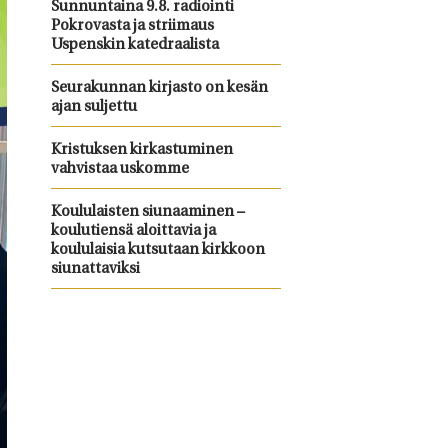
Sunnuntaina 9.8. radiointi
Pokrovasta ja striimaus
Uspenskin katedraalista
Seurakunnan kirjasto on kesän
ajan suljettu
Kristuksen kirkastuminen
vahvistaa uskomme
Koululaisten siunaaminen –
koulutiensä aloittavia ja
koululaisia kutsutaan kirkkoon
siunattaviksi