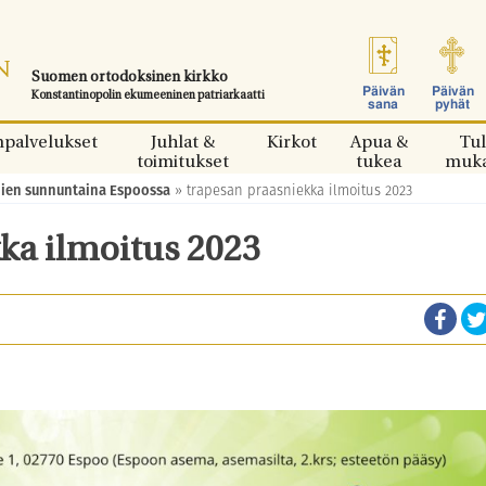
Suomen ortodoksinen kirkko
Päivän
Päivän
Konstantinopolin ekumeeninen patriarkaatti
sana
pyhät
npalvelukset
Juhlat &
Kirkot
Apua &
Tul
toimitukset
tukea
muk
jien sunnuntaina Espoossa
»
trapesan praasniekka ilmoitus 2023
ka ilmoitus 2023