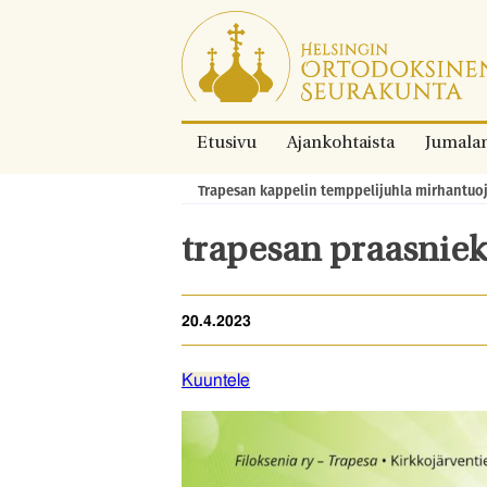
Siirry
suoraan
sisältöön.
Etusivu
Ajankohtaista
Jumala
Trapesan kappelin temppelijuhla mirhantuo
Murupolku:
trapesan praasniek
20.4.2023
Kuuntele