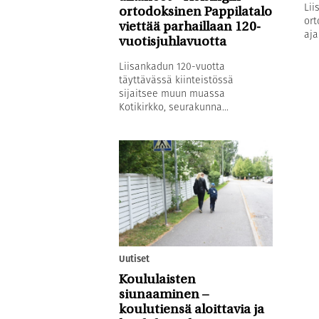
Lii
ortodoksinen Pappilatalo
ort
viettää parhaillaan 120-
aja
vuotisjuhlavuotta
Liisankadun 120-vuotta
täyttävässä kiinteistössä
sijaitsee muun muassa
Kotikirkko, seurakunna...
Uutiset
Koululaisten
siunaaminen –
koulutiensä aloittavia ja