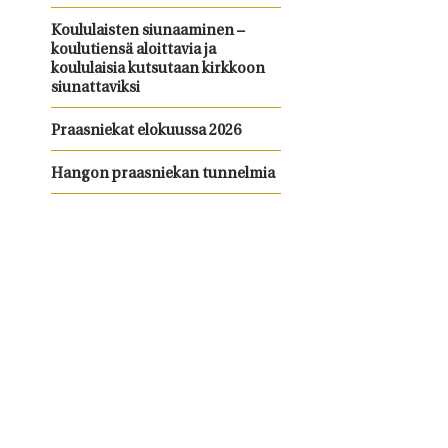
Koululaisten siunaaminen –
koulutiensä aloittavia ja
koululaisia kutsutaan kirkkoon
siunattaviksi
Praasniekat elokuussa 2026
Hangon praasniekan tunnelmia