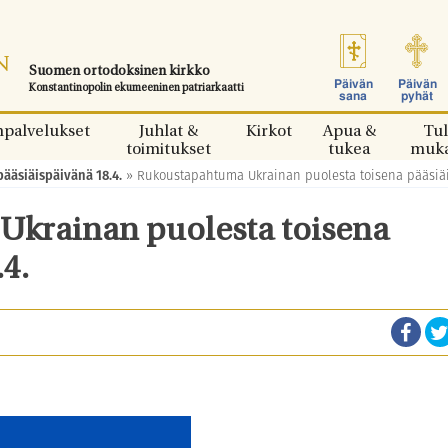
Suomen ortodoksinen kirkko
Päivän
Päivän
Konstantinopolin ekumeeninen patriarkaatti
sana
pyhät
npalvelukset
Juhlat &
Kirkot
Apua &
Tul
toimitukset
tukea
muk
ääsiäispäivänä 18.4.
»
Rukoustapahtuma Ukrainan puolesta toisena pääsiäi
krainan puolesta toisena
4.