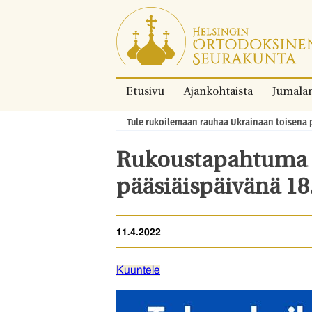
Siirry
suoraan
sisältöön.
Etusivu
Ajankohtaista
Jumala
Tule rukoilemaan rauhaa Ukrainaan toisena p
Murupolku:
Rukoustapahtuma U
pääsiäispäivänä 18.
11.4.2022
Kuuntele