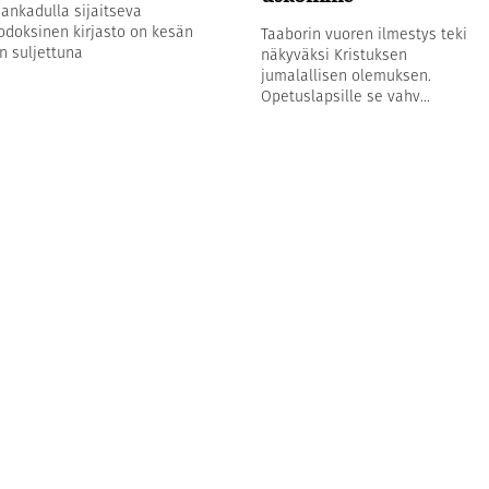
sankadulla sijaitseva
odoksinen kirjasto on kesän
Taaborin vuoren ilmestys teki
n suljettuna
näkyväksi Kristuksen
jumalallisen olemuksen.
Opetuslapsille se vahv...