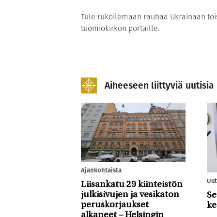
Tule rukoilemaan rauhaa Ukrainaan tois
tuomiokirkon portaille.
Aiheeseen liittyviä uutisia
Ajankohtaista
Uut
Liisankatu 29 kiinteistön
julkisivujen ja vesikaton
Se
peruskorjaukset
ke
alkaneet – Helsingin