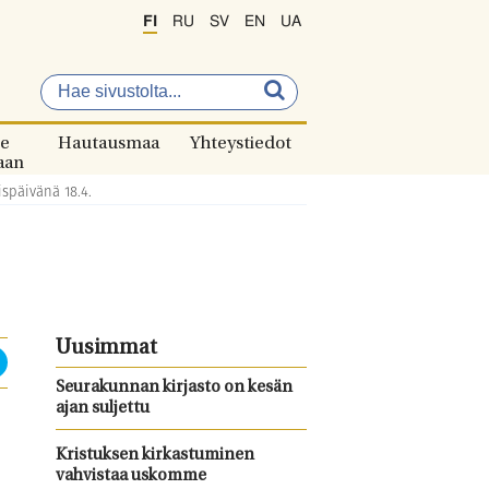
FI
RU
SV
EN
UA
e
Hautausmaa
Yhteystiedot
aan
späivänä 18.4.
Uusimmat
Seurakunnan kirjasto on kesän
ajan suljettu
Kristuksen kirkastuminen
vahvistaa uskomme