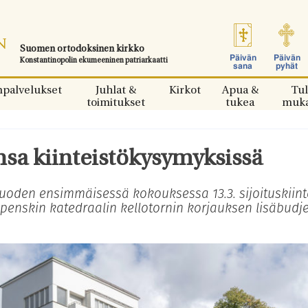
Suomen ortodoksinen kirkko
Päivän
Päivän
Konstantinopolin ekumeeninen patriarkaatti
sana
pyhät
npalvelukset
Juhlat &
Kirkot
Apua &
Tul
toimitukset
tukea
muk
ansa kiinteistökysymyksissä
uoden ensimmäisessä kokouksessa 13.3. sijoituskiint
Uspenskin katedraalin kellotornin korjauksen lisäbudje