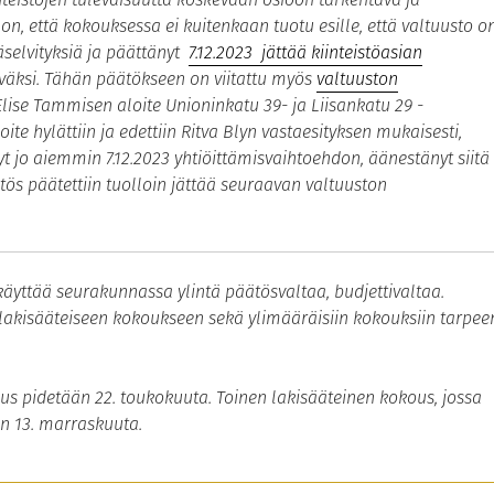
n, että kokouksessa ei kuitenkaan tuotu esille, että valtuusto o
isäselvityksiä ja päättänyt
7.12.2023 jättää kiinteistöasian
väksi. Tähän päätökseen on viitattu myös
valtuuston
Elise Tammisen aloite Unioninkatu 39- ja Liisankatu 29 -
loite hylättiin ja edettiin Ritva Blyn vastaesityksen mukaisesti,
llyt jo aiemmin 7.12.2023 yhtiöittämisvaihtoehdon, äänestänyt siitä
ätös päätettiin tuolloin jättää seuraavan valtuuston
käyttää seurakunnassa ylintä päätösvaltaa, budjettivaltaa.
akisääteiseen kokoukseen sekä ylimääräisiin kokouksiin tarpee
s pidetään 22. toukokuuta. Toinen lakisääteinen kokous, jossa
n 13. marraskuuta.