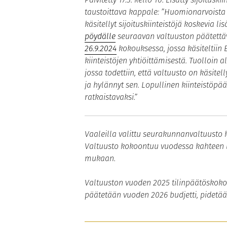
taustoittava kappale: ”Huomionarvoista o
käsitellyt sijoituskiinteistöjä koskevia l
pöydälle
seuraavan valtuuston päätettä
26.9.2024
kokouksessa, jossa käsiteltiin 
kiinteistöjen yhtiöittämisestä. Tuolloin a
jossa todettiin, että valtuusto on käsite
ja hylännyt sen. Lopullinen kiinteistöpä
ratkaistavaksi.”
Vaaleilla valittu seurakunnanvaltuusto 
Valtuusto kokoontuu vuodessa kahteen l
mukaan.
Valtuuston vuoden 2025 tilinpäätöskokou
päätetään vuoden 2026 budjetti, pidetää