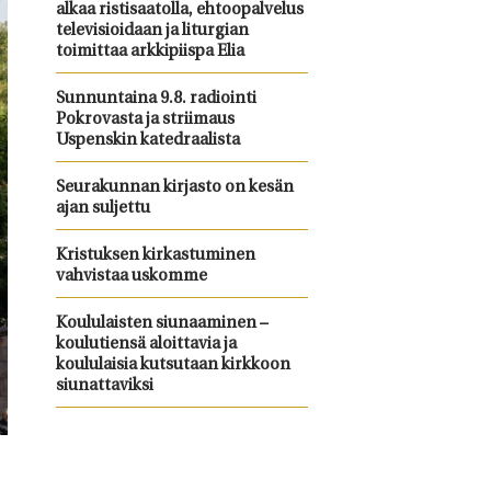
alkaa ristisaatolla, ehtoopalvelus
televisioidaan ja liturgian
toimittaa arkkipiispa Elia
Sunnuntaina 9.8. radiointi
Pokrovasta ja striimaus
Uspenskin katedraalista
Seurakunnan kirjasto on kesän
ajan suljettu
Kristuksen kirkastuminen
vahvistaa uskomme
Koululaisten siunaaminen –
koulutiensä aloittavia ja
koululaisia kutsutaan kirkkoon
siunattaviksi