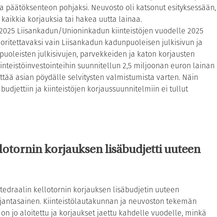
aa päätöksenteon pohjaksi. Neuvosto oli katsonut esityksessään,
kaikkia korjauksia tai hakea uutta lainaa.
.2025 Liisankadun/Unioninkadun kiinteistöjen vuodelle 2025
oritettavaksi vain Liisankadun kadunpuoleisen julkisivun ja
npuoleisten julkisivujen, parvekkeiden ja katon korjausten
kiinteistöinvestointeihin suunnitellun 2,5 miljoonan euron lainan
ättää asian pöydälle selvitysten valmistumista varten. Näin
djettiin ja kiinteistöjen korjaussuunnitelmiin ei tullut
lotornin korjauksen lisäbudjetti uuteen
tedraalin kellotornin korjauksen lisäbudjetin uuteen
ä ajantasainen. Kiinteistölautakunnan ja neuvoston tekemän
t on jo aloitettu ja korjaukset jaettu kahdelle vuodelle, minkä