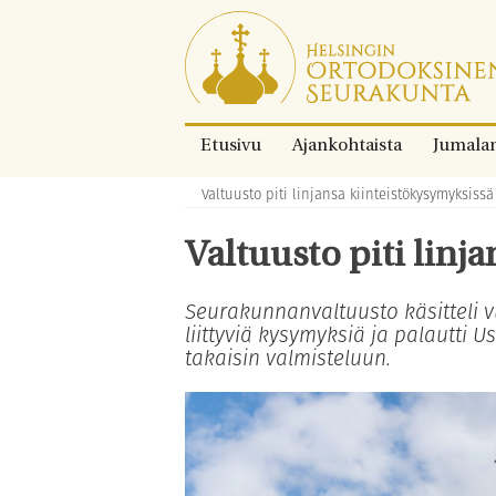
Siirry
suoraan
sisältöön.
Etusivu
Ajankohtaista
Jumala
Valtuusto piti linjansa kiinteistökysymyksissä
Murupolku:
Valtuusto piti linj
Seurakunnanvaltuusto käsitteli v
liittyviä kysymyksiä ja palautti 
takaisin valmisteluun.