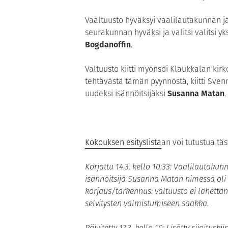
Vaaltuusto hyväksyi vaalilautakunnan 
seurakunnan hyväksi ja valitsi valitsi y
Bogdanoffin
.
Valtuusto kiitti myönsdi Klaukkalan kirk
tehtävästä tämän pyynnöstä, kiitti Sven
uudeksi isännöitsijäksi
Susanna Matan
.
Kokouksen esityslista
an voi tutustua täs
Korjattu 14.3. kello 10:33: Vaalilautak
isännöitsijä Susanna Matan nimessä oli k
korjaus/tarkennus: valtuusto ei lähettän
selvitysten valmistumiseen saakka.
Päivitetty 17.3. kello 10: Lisätty sijoitu