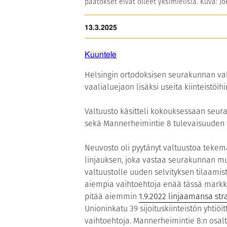
päätökset eivät olleet yksimielisiä. Kuva: Jo
13.3.2025
Kuuntele
Helsingin ortodoksisen seurakunnan va
vaalialuejaon lisäksi useita kiinteistöihi
Valtuusto käsitteli kokouksessaan seurak
sekä Mannerheimintie 8 tulevaisuuden
Neuvosto oli pyytänyt valtuustoa tekem
linjauksen, joka vastaa seurakunnan mu
valtuustolle uuden selvityksen tilaamist
aiempia vaihtoehtoja enää tässä markkin
pitää aiemmin
1.9.2022 linjaamansa str
Unioninkatu 39 sijoituskiinteistön yhti
vaihtoehtoja. Mannerheimintie 8:n osalta