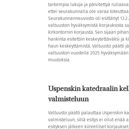
tarkempia lukuja ja päivitettyä rullaav
ettei seurakunnalla ole varaa toteuttaa 
Seurakunnanneuvosto oli esittänyt 13.2
valtuuston hyväksymistä korjauksista su
kirkontornin korjausta. Sen sijaan piha
hankinta esitettiin keskeytettäväksi ja 
haun keskeyttämistä. Valtuusto päätti j
valtuuston vuodelle 2025 hyväksymään bu
muutoksia.
Uspenskin katedraalin kel
valmisteluun
Valtuusto päätti palauttaa Uspenskin ka
valmisteluun, sillä esitys ei ollut enä
esityksen jälkeen kiireelliset korjaukse