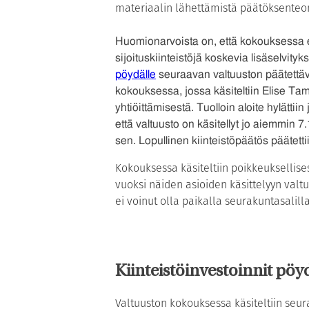
materiaalin lähettämistä päätöksenteon
Huomionarvoista on, että kokouksessa ei 
sijoituskiinteistöjä koskevia lisäselvityk
pöydälle
seuraavan valtuuston päätettä
kokouksessa, jossa käsiteltiin Elise Tam
yhtiöittämisestä. Tuolloin aloite hylättii
että valtuusto on käsitellyt jo aiemmin 
sen. Lopullinen kiinteistöpäätös päätetti
Kokouksessa käsiteltiin poikkeuksellisest
vuoksi näiden asioiden käsittelyyn valt
ei voinut olla paikalla seurakuntasalill
Kiinteistöinvestoinnit pöy
Valtuuston kokouksessa käsiteltiin seu