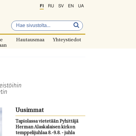
FI
RU
SV
EN
UA
e
Hautausmaa
Yhteystiedot
aan
eistöihin
tin
Uusimmat
Tapiolassa vietetään Pyhittäjä
Herman Alaskalaisen kirkon
temppelijuhlaa 8.-9.8. - juhla