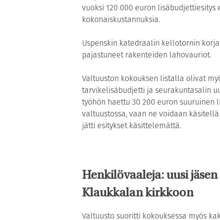
vuoksi 120 000 euron lisäbudjettiesitys 
kokonaiskustannuksia.
Uspenskin katedraalin kellotornin korja
pajastuneet rakenteiden lahovauriot.
Valtuuston kokouksen listalla olivat m
tarvikelisäbudjetti ja seurakuntasalin 
työhön haettu 30 200 euron suuruinen lis
valtuustossa, vaan ne voidaan käsitell
jätti esitykset käsittelemättä.
Henkilövaaleja: uusi jäsen
Klaukkalan kirkkoon
Valtuusto suoritti kokouksessa myös kak