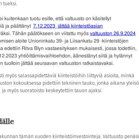
 tueksi.
kuitenkaan tuotu esille, että valtuusto on käsitellyt
siä ja päättänyt
7.12.2023 jättää kiinteistöasian
väksi. Tähän päätökseen on viitattu myös
valtuuston 26.9.2024
misen aloite Unioninkatu 39- ja Liisankatu 29 -kiinteistöjen
n ja edettiin Ritva Blyn vastaesityksen mukaisesti, jossa todettiin,
7.12.2023 yhtiöittämisvaihtoehdon, äänestänyt siitä ja hylännyt
in tuolloin jättää seuraavan valtuuston ratkaistavaksi.
i myös salassapidettäviä kiinteistöihin liittyviä asioita, minkä
uuston kokouksessa pidettiin tekninen tauko, jonka aikana yleisö
a ja myös suoratoisto keskeytettiin tauon ajaksi.
dälle
rakunnan tämän vuoden kiinteistöinvestointeja. Valtuusto penäsi