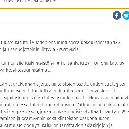
el Eklöv. Teksti: Vlada Wahlsten
ltuusto käsitteli vuoden ensimmäisessä kokouksessaan 13.3.
n ja lisäbudjetteihin liittyviä kysymyksiä.
unnan sijoituskiinteistöjen eli Liisankatu 29 – Unioninkatu 39
 vaihtoehtosuunnitelmaa.
ään seurakunnan sijoituskiinteistöjen osalta uuden strategisen
uttuneeseen taloudelliseen tilanteeseen. Neuvosto esitti
a sijoituskiinteistöjen tulevaisuuden osalta. Neuvosto ei pitänyt
atilanteessa toteuttamiskelpoisina. Valtuusto kuitenkin päätti
ategisen päätöksen,
jonka mukaan tulisi selvittää Liisankatu 29 
öittämisen ja osamyynnin sekä kiinteistön osakorjauksen
 valtuusto edellytti kaikkien tarvittavien asiakirjojen ja