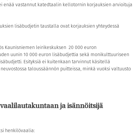
ei enää vastannut katedtaalin kellotornin korjauksien arvioituja
uksien lisäbudjetin taustalla ovat korjauksien yhteydessä
yös Kaunisniemen leirikeskuksen 20 000 euron
uuden uunin 10 000 euron lisäbudjettia sekä monikulttuuriseen
äbudjetti. Esityksiä ei kuitenkaan tarvinnut käsitellä
ä neuvostossa taloussäännön puitteissa, minkä vuoksi valtuusto
 vaalilautakuntaan ja isännöitsijä
si henkilövaalia: