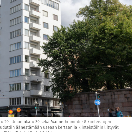
tu 29- Unioninkatu 39 sekä Mannerheimintie 8 kiinteistöjen
duttiin äänestämään useaan kertaan ja kiinteistöihin liittyvät