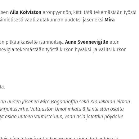
jäsen
Aila Koiviston
eronpyynnön, kiitti tätä tekemästään työstä
ksimielisesti vaalilautakunnan uudeksi jäseneksi
Mira
on pitkäaikaiselle isännöitsijä
Aune Svennevigille
eton
nevigia tekemästään työstä kirkon hyväksi ja valitsi kirkon
tä.
unnan uuden jäsenen Mira Bogdanoffin sekä Klaukkalan kirkon
irjoitusvirhe. Valtuuston Unioninkatu 8 kiinteistön osalta
yt asiaa uuteen valmisteluun, vaan asia jätettiin pöydälle
skiinteistöjen tulevaisuutta koskevaan osioon tarkentava ja