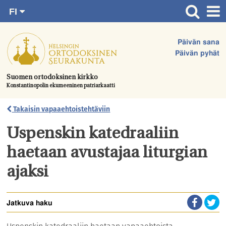
FI
Siirry
RU
Etusivu
SV
suoraan
Päivän sana
EN
Ajankohtaista
sisältöön.
Päivän pyhät
UA
Jumalanpalvelukset
Suomen ortodoksinen kirkko
Konstantinopolin ekumeeninen patriarkaatti
Juhlat & toimitukset
Kirkot
Takaisin vapaaehtoistehtäviin
Apua & tukea
Uspenskin katedraaliin
Tule mukaan
haetaan avustajaa liturgian
Hautausmaa
ajaksi
Yhteystiedot
Jatkuva haku