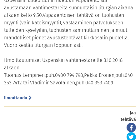
Uspenskin katedraaliin haetaan vapaaehtoista
avustamaan vahtimestareita sunnuntaisin liturgian aikana
alkaen kello 9.50.Vapaaehtoisen tehtävä on tuohusten
myynti (vain käteismyynti), vastaaminen palvelukseen
tulleiden kyselyihin, tuohusten sammuttaminen ja muut
mahdolliset pienet avustustehtävät kirkkosalin puolella.
Vuoro kestää liturgian loppuun asti.
Ilmoittautumiset Uspenskin vahtimestareille 3.10.2018
alkaen:
Tuomas Lempinen,puh.0400 794 798,Pekka Eronen,puh.040
353 7412 tai Vladimir Savolainen,puh.040 353 7409
Ilmoittaudu
Jaa
tehtävä