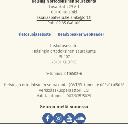
Helsingin ortodoksinen seurakunta
Liisankatu 29 A 1
00170 Helsinki
asiakaspalvelu.helsinki@ort.fi
Puh. 09 85 646 100
Tietosuojaseloste
ReadSpeaker webReader
Laskutusosoite:
Helsingin ortodoksinen seurakunta
PL 107
70101 KUOPIO
Y-tunnus: 0116502-6
Helsingin ortodoksinen seurakunta (OVT/FI-tunnus): 003701165026
Verkkolaskuoperaattori: CGI
Välittäjätunnus: 003703575029
Seuraa meitä somessa