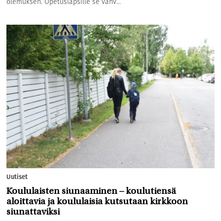
olemuksen. Opetuslapsille se vahv...
Uutiset
Koululaisten siunaaminen – koulutiensä
aloittavia ja koululaisia kutsutaan kirkkoon
siunattaviksi