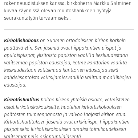
rakenneuudistuksen kanssa, kirkkoherra Markku Salminen
kuvaa käynnissä olevan muutoshankkeen hyötyjä
seurakuntatyön turvaamiseksi.
Kirkolliskokous
on Suomen ortodoksisen kirkon korkein
päättävä elin. Sen jäseniä ovat hiippakuntien piispat ja
apulaispiispat, yksitoista papiston vaalilla keskuudestaan
valitsemaa papiston edustajaa, kolme kanttorien vaalilla
keskuudestaan valitsemaa kanttorien edustajaa sekä
kahdeksantoista valitsijamiesvaalilla valittua maallikkojen
edustajaa.
Kirkollishallitus
hoitaa kirkon yhteisiä asioita, valmistelee
asiat kirkolliskokoukselle, huolehtii kirkolliskokouksen
päätösten toimeenpanosta ja valvoo laajasti kirkon etua.
Kirkollishallituksen jäseniä ovat arkkipiispa, hiippakuntien
piispat sekä kirkolliskokouksen omaksi toimikaudekseen
valitsemat neljä asiantuntijajäsentä.