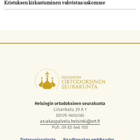
Kristuksen kirkastuminen vahvistaa uskomme
Helsingin ortodoksinen seurakunta
Liisankatu 29 A 1
00170 Helsinki
asiakaspalvelu.helsinki@ort.fi
Puh. 09 85 646 100
Tietosuojaseloste
ReadSpeaker webReader