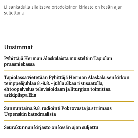
Liisankadulla sijaitseva ortodoksinen kirjasto on kesän ajan
suljettuna
Uusimmat
Pyhittäjä Herman Alaskalaista muisteltiin Tapiolan
praasniekassa
Tapiolassa vietetään Pyhittäjä Herman Alaskalaisen kirkon
temppelijuhlaa 8.-9.8. - juhla alkaa ristisaatolla,
ehtoopalvelus televisioidaan ja liturgian toimittaa
arkkipiispa Elia
Sunnuntaina 9.8. radiointi Pokrovasta ja striimaus
Uspenskin katedraalista
Seurakunnan kirjasto on kesän ajan suljettu