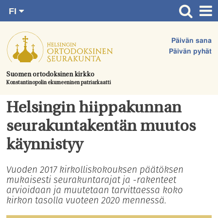
FI
Siirry
RU
Etusivu
SV
suoraan
Päivän sana
EN
Ajankohtaista
sisältöön.
Päivän pyhät
UA
Jumalanpalvelukset
Suomen ortodoksinen kirkko
Konstantinopolin ekumeeninen patriarkaatti
Juhlat & toimitukset
Kirkot
Helsingin hiippakunnan
Apua & tukea
seurakuntakentän muutos
Tule mukaan
käynnistyy
Hautausmaa
Vuoden 2017 kirkolliskokouksen päätöksen
mukaisesti seurakuntarajat ja -rakenteet
Yhteystiedot
arvioidaan ja muutetaan tarvittaessa koko
kirkon tasolla vuoteen 2020 mennessä.