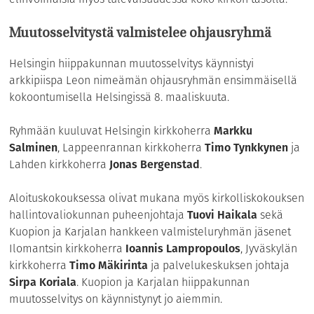
Muutosselvitystä valmistelee ohjausryhmä
Helsingin hiippakunnan muutosselvitys käynnistyi
arkkipiispa Leon nimeämän ohjausryhmän ensimmäisellä
kokoontumisella Helsingissä 8. maaliskuuta.
Ryhmään kuuluvat Helsingin kirkkoherra
Markku
Salminen
, Lappeenrannan kirkkoherra
Timo Tynkkynen
ja
Lahden kirkkoherra
Jonas Bergenstad
.
Aloituskokouksessa olivat mukana myös kirkolliskokouksen
hallintovaliokunnan puheenjohtaja
Tuovi Haikala
sekä
Kuopion ja Karjalan hankkeen valmisteluryhmän jäsenet
Ilomantsin kirkkoherra
Ioannis Lampropoulos
, Jyväskylän
kirkkoherra
Timo Mäkirinta
ja palvelukeskuksen johtaja
Sirpa Koriala
. Kuopion ja Karjalan hiippakunnan
muutosselvitys on käynnistynyt jo aiemmin.