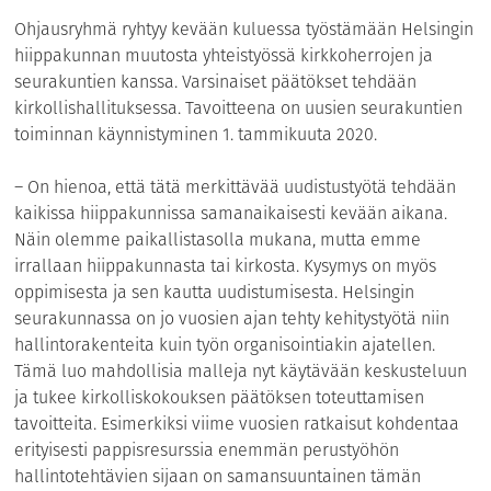
Ohjausryhmä ryhtyy kevään kuluessa työstämään Helsingin
hiippakunnan muutosta yhteistyössä kirkkoherrojen ja
seurakuntien kanssa. Varsinaiset päätökset tehdään
kirkollishallituksessa. Tavoitteena on uusien seurakuntien
toiminnan käynnistyminen 1. tammikuuta 2020.
– On hienoa, että tätä merkittävää uudistustyötä tehdään
kaikissa hiippakunnissa samanaikaisesti kevään aikana.
Näin olemme paikallistasolla mukana, mutta emme
irrallaan hiippakunnasta tai kirkosta. Kysymys on myös
oppimisesta ja sen kautta uudistumisesta. Helsingin
seurakunnassa on jo vuosien ajan tehty kehitystyötä niin
hallintorakenteita kuin työn organisointiakin ajatellen.
Tämä luo mahdollisia malleja nyt käytävään keskusteluun
ja tukee kirkolliskokouksen päätöksen toteuttamisen
tavoitteita. Esimerkiksi viime vuosien ratkaisut kohdentaa
erityisesti pappisresurssia enemmän perustyöhön
hallintotehtävien sijaan on samansuuntainen tämän