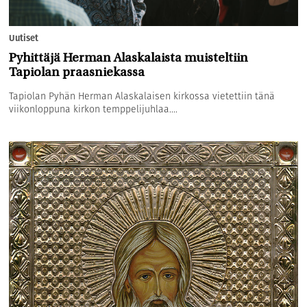
Uutiset
Pyhittäjä Herman Alaskalaista muisteltiin
Tapiolan praasniekassa
Tapiolan Pyhän Herman Alaskalaisen kirkossa vietettiin tänä
viikonloppuna kirkon temppelijuhlaa....