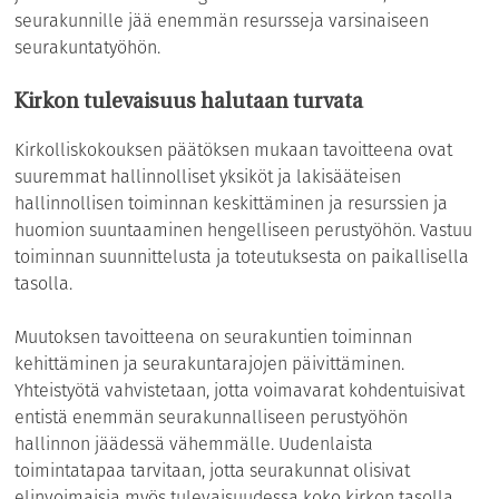
seurakunnille jää enemmän resursseja varsinaiseen
seurakuntatyöhön.
Kirkon tulevaisuus halutaan turvata
Kirkolliskokouksen päätöksen mukaan tavoitteena ovat
suuremmat hallinnolliset yksiköt ja lakisääteisen
hallinnollisen toiminnan keskittäminen ja resurssien ja
huomion suuntaaminen hengelliseen perustyöhön. Vastuu
toiminnan suunnittelusta ja toteutuksesta on paikallisella
tasolla.
Muutoksen tavoitteena on seurakuntien toiminnan
kehittäminen ja seurakuntarajojen päivittäminen.
Yhteistyötä vahvistetaan, jotta voimavarat kohdentuisivat
entistä enemmän seurakunnalliseen perustyöhön
hallinnon jäädessä vähemmälle. Uudenlaista
toimintatapaa tarvitaan, jotta seurakunnat olisivat
elinvoimaisia myös tulevaisuudessa koko kirkon tasolla.