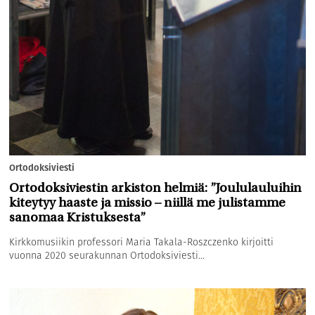
Ortodoksiviesti
Ortodoksiviestin arkiston helmiä: ”Joululauluihin
kiteytyy haaste ja missio – niillä me julistamme
sanomaa Kristuksesta”
Kirkkomusiikin professori Maria Takala-Roszczenko kirjoitti
vuonna 2020 seurakunnan Ortodoksiviesti...