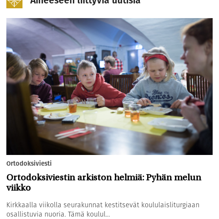
Aiheeseen liittyviä uutisia
Ortodoksiviesti
Ortodoksiviestin arkiston helmiä: Pyhän melun
viikko
Kirkkaalla viikolla seurakunnat kestitsevät koululaisliturgiaan
osallistuvia nuoria. Tämä koulul...