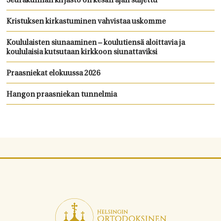
Seurakunnan kirjasto on kesän ajan suljettu
Kristuksen kirkastuminen vahvistaa uskomme
Koululaisten siunaaminen – koulutiensä aloittavia ja
koululaisia kutsutaan kirkkoon siunattaviksi
Praasniekat elokuussa 2026
Hangon praasniekan tunnelmia