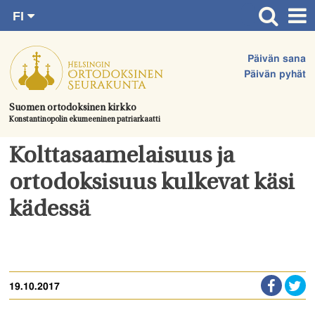
FI
Siirry
RU
Etusivu
SV
suoraan
Päivän sana
EN
Ajankohtaista
sisältöön.
Päivän pyhät
UA
Jumalanpalvelukset
Suomen ortodoksinen kirkko
Konstantinopolin ekumeeninen patriarkaatti
Juhlat & toimitukset
Kirkot
Kolttasaamelaisuus ja
Apua & tukea
ortodoksisuus kulkevat käsi
Tule mukaan
kädessä
Hautausmaa
Yhteystiedot
19.10.2017