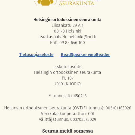
Helsingin ortodoksinen seurakunta
Liisankatu 29 A 1
00170 Helsinki
asiakaspalvelu.helsinki@ort.fi
Puh. 09 85 646 100
Tietosuojaseloste
ReadSpeaker webReader
Laskutusosoite:
Helsingin ortodoksinen seurakunta
PL 107
70101 KUOPIO
Y-tunnus: 0116502-6
Helsingin ortodoksinen seurakunta (OVT/FI-tunnus): 003701165026
Verkkolaskuoperaattori: CGI
Välittäjätunnus: 003703575029
Seuraa meitä somessa