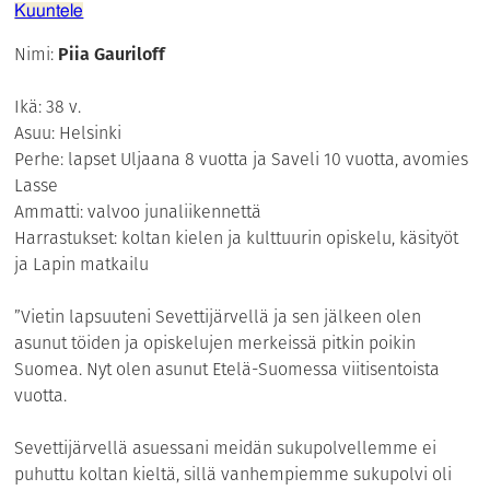
Kuuntele
Nimi:
Piia Gauriloff
Ikä: 38 v.
Asuu: Helsinki
Perhe: lapset Uljaana 8 vuotta ja Saveli 10 vuotta, avomies
Lasse
Ammatti: valvoo junaliikennettä
Harrastukset: koltan kielen ja kulttuurin opiskelu, käsityöt
ja Lapin matkailu
”Vietin lapsuuteni Sevettijärvellä ja sen jälkeen olen
asunut töiden ja opiskelujen merkeissä pitkin poikin
Suomea. Nyt olen asunut Etelä-Suomessa viitisentoista
vuotta.
Sevettijärvellä asuessani meidän sukupolvellemme ei
puhuttu koltan kieltä, sillä vanhempiemme sukupolvi oli