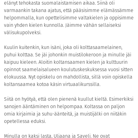
elänyt tehokasta suomalaistamisen aikaa. Siinä oli
varmaankin takana ajatus, että pääsisimme elämässämme
helpommalla, kun opettelisimme valtakielen ja oppisimme
vain yhden kielen kunnolla. Jäimme vähän sellaiseksi
välisukupolveksi.
Kuulin kuitenkin, kun isäni, joka oli kolttasaamelainen,
puhui kolttaa. Se jäi johonkin muistilokeroon ja minulle jäi
kaipuu kieleen. Aloitin koltansaamen kielen ja kulttuurin
opinnot saamelaisalueen koulutuskeskuksessa vuosi sitten
elokuussa. Nyt opiskelu on mahdollista, sillä voin opiskella
koltansaamea kotoa käsin virtuaalikurssilla.
Siitä on hyötyä, että olen pienenä kuullut kieltä. Esimerkiksi
sanojen ääntäminen on helpompaa. Koltassa on paljon
omia kirjaimia ja suhu-äänteitä, ja muistijälki on niitäkin
opetellessa eduksi.
Minulla on kaksi lasta, Uljaana ja Saveli. Ne ovat