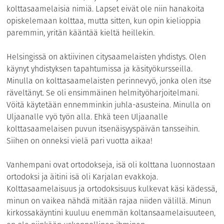
kolttasaamelaisia nimiä. Lapset eivät ole niin hanakoita
opiskelemaan kolttaa, mutta sitten, kun opin kielioppia
paremmin, yritän kääntää kieltä heillekin.
Helsingissä on aktiivinen citysaamelaisten yhdistys. Olen
käynyt yhdistyksen tapahtumissa ja käsityökursseilla.
Minulla on kolttasaamelaisten perinnevyö, jonka olen itse
räveltänyt. Se oli ensimmäinen helmityöharjoitelmani.
Vöitä käytetään ennemminkin juhla-asusteina. Minulla on
Uljaanalle vyö työn alla. Ehkä teen Uljaanalle
kolttasaamelaisen puvun itsenäisyyspäivän tansseihin.
Siihen on onneksi vielä pari vuotta aikaa!
Vanhempani ovat ortodokseja, isä oli kolttana luonnostaan
ortodoksi ja äitini isä oli Karjalan evakkoja.
Kolttasaamelaisuus ja ortodoksisuus kulkevat käsi kädessä,
minun on vaikea nähdä mitään rajaa niiden välillä. Minun
kirkossakäyntini kuuluu enemmän koltansaamelaisuuteen,