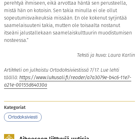
perehtyä ihmiseen, eikä arvottaa häntä sen perusteella,
mistä hän on kotoisin. Sen takia minulla ei ole ollut
sopeutumisvaikeuksia missään. En ole kokenut syrjintää
saamelaisuuteni takia, mutten ole toisaalta nostanut
itseäni jalustallekaan saamelaiskulttuurin muodistumisen
nosteessa.”
Teksti ja kuva: Laura Karlin
Artikkeli on julkaistu Ortodoksiviestissä 7/17. Lue lehti
täällä:
https://www.lukusali.fi/reader/a7a3079e-b4c6-11e7-
a21e-00155d64030a
Kategoriat
Ortodoksiviesti