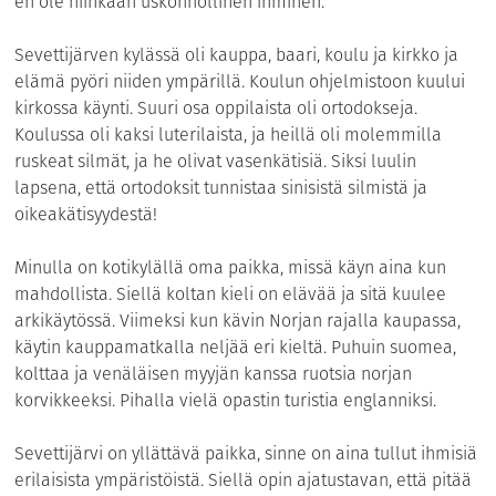
en ole niinkään uskonnollinen ihminen.
Sevettijärven kylässä oli kauppa, baari, koulu ja kirkko ja
elämä pyöri niiden ympärillä. Koulun ohjelmistoon kuului
kirkossa käynti. Suuri osa oppilaista oli ortodokseja.
Koulussa oli kaksi luterilaista, ja heillä oli molemmilla
ruskeat silmät, ja he olivat vasenkätisiä. Siksi luulin
lapsena, että ortodoksit tunnistaa sinisistä silmistä ja
oikeakätisyydestä!
Minulla on kotikylällä oma paikka, missä käyn aina kun
mahdollista. Siellä koltan kieli on elävää ja sitä kuulee
arkikäytössä. Viimeksi kun kävin Norjan rajalla kaupassa,
käytin kauppamatkalla neljää eri kieltä. Puhuin suomea,
kolttaa ja venäläisen myyjän kanssa ruotsia norjan
korvikkeeksi. Pihalla vielä opastin turistia englanniksi.
Sevettijärvi on yllättävä paikka, sinne on aina tullut ihmisiä
erilaisista ympäristöistä. Siellä opin ajatustavan, että pitää