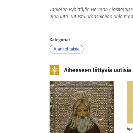
Tapiolan Pyhittäjän Herman Alaskalaisen
elokuuta. Tutustu praasniekan ohjelma
Kategoriat
Ajankohtaista
Aiheeseen liittyviä uutisia
Aja