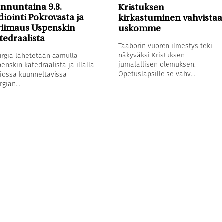
nnuntaina 9.8.
Kristuksen
diointi Pokrovasta ja
kirkastuminen vahvistaa
riimaus Uspenskin
uskomme
tedraalista
Taaborin vuoren ilmestys teki
näkyväksi Kristuksen
urgia lähetetään aamulla
jumalallisen olemuksen.
enskin katedraalista ja illalla
Opetuslapsille se vahv...
iossa kuunneltavissa
rgian...