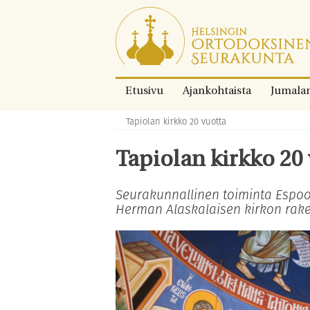
Siirry
suoraan
sisältöön.
Etusivu
Ajankohtaista
Jumala
Tapiolan kirkko 20 vuotta
Murupolku:
Tapiolan kirkko 20
Seurakunnallinen toiminta Espo
Herman Alaskalaisen kirkon rake