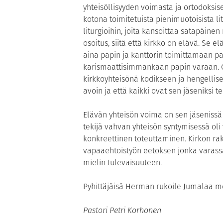
yhteisöllisyyden voimasta ja ortodoksi
kotona toimitetuista pienimuotoisista l
liturgioihin, joita kansoittaa satapäine
osoitus, siitä että kirkko on elävä. Se e
aina papin ja kanttorin toimittamaan pa
karismaattisimmankaan papin varaan. O
kirkkoyhteisönä kodikseen ja hengellis
avoin ja että kaikki ovat sen jäseniksi t
Elävän yhteisön voima on sen jäsenissä
tekijä vahvan yhteisön syntymisessä ol
konkreettinen toteuttaminen. Kirkon rak
vapaaehtoistyön eetoksen jonka varass
mielin tulevaisuuteen.
Pyhittäjäisä Herman rukoile Jumalaa 
Pastori Petri Korhonen