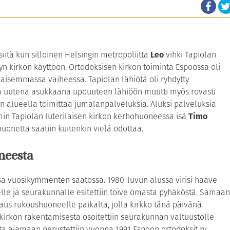
iitä kun silloinen Helsingin metropoliitta
Leo
vihki Tapiolan
yn kirkon käyttöön. Ortodoksisen kirkon toiminta Espoossa oli
haisemmassa vaiheessa. Tapiolan lähiötä oli ryhdytty
a uutena asukkaana upouuteen lähiöön muutti myös rovasti
in alueella toimittaa jumalanpalveluksia. Aluksi palveluksia
min Tapiolan luterilaisen kirkon kerhohuoneessa isä
Timo
onetta saatiin kuitenkin vielä odottaa.
neesta
sa vuosikymmenten saatossa. 1980-luvun alussa virisi haave
e ja seurakunnalle esitettiin toive omasta pyhäköstä. Samaan
aus rukoushuoneelle paikalta, jolla kirkko tänä päivänä
s kirkon rakentamisesta osoitettiin seurakunnan valtuustolle
 ajamaan perustettiin vuonna 1991 Espoon ortodoksit ry.