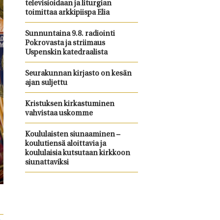
televisioidaan ja liturgian
toimittaa arkkipiispa Elia
Sunnuntaina 9.8. radiointi
Pokrovasta ja striimaus
Uspenskin katedraalista
Seurakunnan kirjasto on kesän
ajan suljettu
Kristuksen kirkastuminen
vahvistaa uskomme
Koululaisten siunaaminen –
koulutiensä aloittavia ja
koululaisia kutsutaan kirkkoon
siunattaviksi