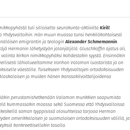
kkopyhästä tuli silloiselta seurakunta-aktiivilta
Kirill
eita Yhdysvaltoihin. Hän muun muassa tunsi henkilökohtaisesti
enäläisen emigrantin ja teologin
Alexander Schmemannin
.
äjä Hermanin lähetystyön jalanjäljillä. Gluschkoffin ajatus oli,
 valinta kirkon nimikkopyhäksi kahdestakin syystä. Ensinnäkin
eellisesti lähialueeltamme Vanhan Valamon luostarista ja on
iselle väestölle. Toisekseen Yhdysvaltojen ortodoksisuuden
laskalaisen ja muiden hänen kanssakilvoittelijoidensa
itääkin perustamishetkenään Valamon munkkien saapumista
 vielä kummassakin maassa sekä Suomessa että Yhdysvalloissa
in keskellä saman tyyppisissä olosuhteissa tarjoaa Herman
eyden amerikkalaisen ja suomalaisen ortodoksisuuden välillä, ja
yksiä konkreettisellakin tasolla.