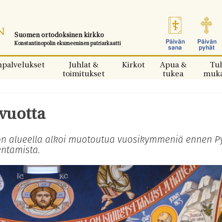
Suomen ortodoksinen kirkko
Päivän
Päivän
Konstantinopolin ekumeeninen patriarkaatti
sana
pyhät
npalvelukset
Juhlat &
Kirkot
Apua &
Tul
toimitukset
tukea
muk
 vuotta
on alueella alkoi muotoutua vuosikymmeniä ennen Py
ntamista.