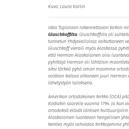
Kuva: Laura Karlin
Idea Tapiolaan rakennettavan kirkon nimi
Gluschkoffilta
. Gluschkoffilla oli suht
tunnetun Yhdysvalloissa vaikuttaneen v
Gluschkoff vieraili myös Alaskassa pyhitt
että Herman Alaskalainen olisi luonteva
pyhittäjä Herman oli lähtöisin maantiet
siksi tärkeä pyhä oman maamme ortodoks
voidaan katsoa alkaneen juuri Herman A
lähetystyön tuloksena.
Amerikan ortodoksinen kirkko (OCA) p
Kodiakin saarelle vuonna 1794. Ja kun
ortodoksit elävät läntisen kulttuuripiir
Alaskalainen luontevan hengellisen yht
kenties myös vahvistaa kirkkojemme yhte