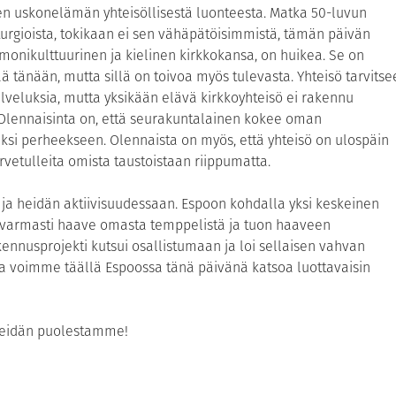
sen uskonelämän yhteisöllisestä luonteesta. Matka 50-luvun
iturgioista, tokikaan ei sen vähäpätöisimmistä, tämän päivän
n monikulttuurinen ja kielinen kirkkokansa, on huikea. Se on
lää tänään, mutta sillä on toivoa myös tulevasta. Yhteisö tarvitse
lveluksia, mutta yksikään elävä kirkkoyhteisö ei rakennu
lennaisinta on, että seurakuntalainen kokee oman
eksi perheekseen. Olennaista on myös, että yhteisö on ulospäin
ervetulleita omista taustoistaan riippumatta.
 ja heidän aktiivisuudessaan. Espoon kohdalla yksi keskeinen
i varmasti haave omasta temppelistä ja tuon haaveen
ennusprojekti kutsui osallistumaan ja loi sellaisen vahvan
a voimme täällä Espoossa tänä päivänä katsoa luottavaisin
meidän puolestamme!