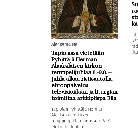
Su
ra
st
ka
Lit
Usp
Ajankohtaista
rad
litu
Tapiolassa vietetään
Pyhittäjä Herman
Alaskalaisen kirkon
temppelijuhlaa 8.-9.8. –
juhla alkaa ristisaatolla,
ehtoopalvelus
televisioidaan ja liturgian
toimittaa arkkipiispa Elia
Tapiolan Pyhittäjä Herman
Alaskalaisen kirkon
temppelijuhlaa vietetään 8.–9.
elokuuta. Juhlaa...