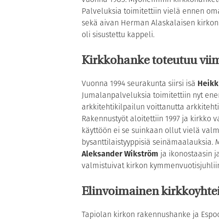
Palveluksia toimitettiin vielä ennen o
sekä aivan Herman Alaskalaisen kirkon 
oli sisustettu kappeli.
Kirkkohanke toteutuu vii
Vuonna 1994 seurakunta siirsi isä
Heikk
Jumalanpalveluksia toimitettiin nyt ene
arkkitehtikilpailun voittanutta arkkiteht
Rakennustyöt aloitettiin 1997 ja kirkko va
käyttöön ei se suinkaan ollut vielä valmi
bysanttilaistyyppisiä seinämaalauksia. 
Aleksander Wikström
ja ikonostaasin 
valmistuivat kirkon kymmenvuotisjuhlii
Elinvoimainen kirkkoyhte
Tapiolan kirkon rakennushanke ja Espoo