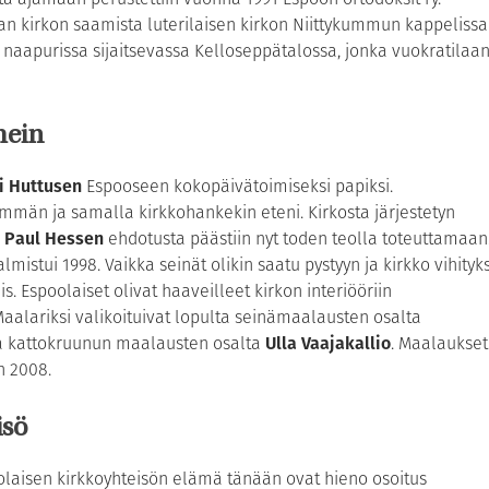
man kirkon saamista luterilaisen kirkon Niittykummun kappelissa
naapurissa sijaitsevassa Kelloseppätalossa, jonka vuokratilaa
mein
i Huttusen
Espooseen kokopäivätoimiseksi papiksi.
mmän ja samalla kirkkohankekin eteni. Kirkosta järjestetyn
i
Paul Hessen
ehdotusta päästiin nyt toden teolla toteuttamaan
lmistui 1998. Vaikka seinät olikin saatu pystyyn ja kirkko vihityks
s. Espoolaiset olivat haaveilleet kirkon interiööriin
Maalariksi valikoituivat lopulta seinämaalausten osalta
ja kattokruunun maalausten osalta
Ulla Vaajakallio
. Maalaukset
n 2008.
isö
laisen kirkkoyhteisön elämä tänään ovat hieno osoitus