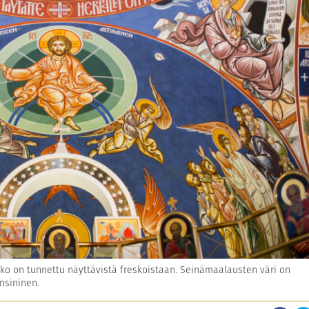
kko on tunnettu näyttävistä freskoistaan. Seinämaalausten väri on
nsininen.