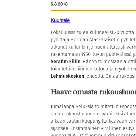
6.8.2018
Kuuntele
Lokakuussa tulee kuluneeksi 20 vuotta s
pyhittäjä Herman Alaskalaiselle pyhitet
alkanut kuitenkin jo huomattavasti var
rakentamaan 1950-luvun puolivälissä j
Serafim Fiilin
. Hänen toimestaan aletti
toimitettiin Fiilinien kotona ja myöhem
Lehmuskosken
johdolla. Omaa rukoushu
Haave omasta rukoushuo
Jumalanpalveluksia toimitettiin Espoos
oman rukoushuoneen saamiseksi alueell
aikaan saatiin kaupungilta kaavaan var
sijaitsee. Ensimmäinen virallinen esity
vuonna 1985. Myöhemmin kirkkohanketta