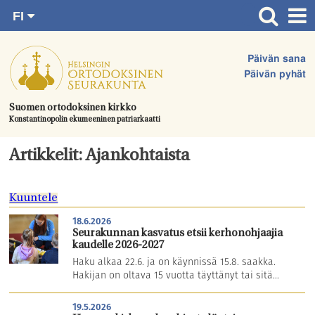
FI
Siirry
RU
Etusivu
SV
suoraan
Päivän sana
EN
Ajankohtaista
sisältöön.
Päivän pyhät
UA
Jumalanpalvelukset
Suomen ortodoksinen kirkko
Konstantinopolin ekumeeninen patriarkaatti
Juhlat & toimitukset
Kirkot
Artikkelit: Ajankohtaista
Apua & tukea
Kuuntele
Tule mukaan
18.6.2026
Hautausmaa
Seurakunnan kasvatus etsii kerhonohjaajia
kaudelle 2026-2027
Yhteystiedot
Haku alkaa 22.6. ja on käynnissä 15.8. saakka.
Hakijan on oltava 15 vuotta täyttänyt tai sitä...
19.5.2026