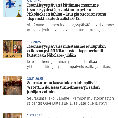
5.12.2025
Itsenäisyyspäivänä kiitämme maamme
itsenäisyydestä ja vietämme pyhän
Nikolaoksen juhlaa – liturgia suoratoistona
Uspenskin katedraalista 6.12.
Vietämme Suomen itsenäisyyspäivää ja kirkkomme
muistaa joulupukin esikuvana tunnettua pyhää...
1.12.2025
Itsenäisyyspäivänä muistamme joulupukin
esikuvaa pyhää Nikolaosta – lapsiperheitä
kutsutaan Nikolaos-juhliin
Koko perheen jouluinen juhla. Juhla alkaa
yhteisellä liturgia-jumalanpalveluksella ja jatkuu...
30.11.2025
Seurakunnan kasvatuksen juhlapäivää
vietettiin iloisissa tunnelmissa yli sadan
juhlijan voimin
Seurakunta jakoi Sammeli Pamilon muistorahaston
stipendit Oleg Kultalalle, Elisa Saarlolle ja Katri...
18.11.2025