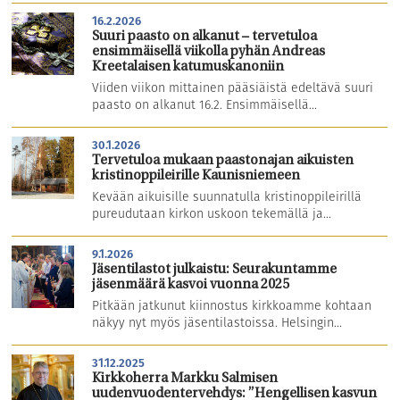
16.2.2026
Suuri paasto on alkanut – tervetuloa
ensimmäisellä viikolla pyhän Andreas
Kreetalaisen katumuskanoniin
Viiden viikon mittainen pääsiäistä edeltävä suuri
paasto on alkanut 16.2. Ensimmäisellä...
30.1.2026
Tervetuloa mukaan paastonajan aikuisten
kristinoppileirille Kaunisniemeen
Kevään aikuisille suunnatulla kristinoppileirillä
pureudutaan kirkon uskoon tekemällä ja...
9.1.2026
Jäsentilastot julkaistu: Seurakuntamme
jäsenmäärä kasvoi vuonna 2025
Pitkään jatkunut kiinnostus kirkkoamme kohtaan
näkyy nyt myös jäsentilastoissa. Helsingin...
31.12.2025
Kirkkoherra Markku Salmisen
uudenvuodentervehdys: ”Hengellisen kasvun