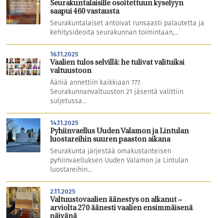
Seurakuntalaisille osoitettuun kyselyyn
saapui 460 vastausta
Seurakuntalaiset antoivat runsaasti palautetta ja
kehitysideoita seurakunnan toimintaan,...
16.11.2025
Vaalien tulos selvillä: he tulivat valituiksi
valtuustoon
Ääniä annettiin kaikkiaan 777.
Seurakunnanvaltuuston 21 jäsentä valittiin
suljetussa...
14.11.2025
Pyhiinvaellus Uuden Valamon ja Lintulan
luostareihin suuren paaston aikana
Seurakunta järjestää omakustanteisen
pyhiinvaelluksen Uuden Valamon ja Lintulan
luostareihin...
2.11.2025
Valtuustovaalien äänestys on alkanut –
arviolta 270 äänesti vaalien ensimmäisenä
päivänä