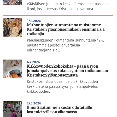
Pääsiäisen juhlinnan keskellä eteemme tuodaan
ikoni, jossa Jeesus Kristus on kuvattuna...
17.4.2026
Mirhantuojien sunnuntaina muistamme
Kristuksen ylösnousemuksen ensimmäisiä
todistajia
Pääsiäiskauden kolmantena sunnuntaina 19.4.
muistamme apostolienvertaisia
mirhantuojanaisia...
4.4.2026
Kirkkovuoden kohokohta – pääsiäisyön
jumalanpalvelus kokoaa yhteen todistamaan
Kristuksen ylösnousemusta
Kristuksen ylösnousemus on kirkkovuoden
keskipiste ja pääsiäisyön jumalanpalvelus
kirkkovuoden...
27.3.2026
Ilmoittautuminen kesän odotetuille
lastenleireille on alkamassa