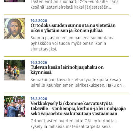
Lastenleirit on suunnattu 7-14 -vuotiaille. Tänä
kesänä lastenleireistä kaksi järjestetään...
19.2.2026
Ortodoksisuuden sunnuntaina vietetään
oikein ylistämisen ja ikonien juhlaa
Suuren paaston ensimmäisenä sunnuntaina
pyhäkköön voi tuoda myös oman ikonin
siunattavaksi.
16.2.2026
Tulevan kesän leirinohjaajahaku on
käynnissä!
Seurakunnan kasvatus etsii työntekijöitä kesän
leireille Kaunisniemen leirikeskukseen. Haku on...
16.2.2026
Verkkokysely kirkkomme kasvatustyötä
tekeville – vanhempia, kerhon-ja leirinohjaajia
sekä vapaaehtoisia kutsutaan vastaamaan
Ortodoksisten nuorten liitto ONL ry kartoittaa
kyselyllä millaisia materiaalitarpeita sekä...