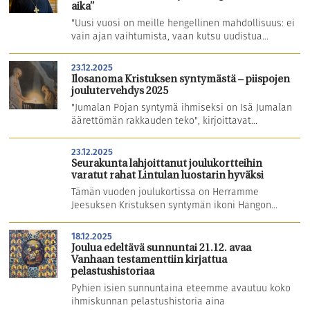
aika”
"Uusi vuosi on meille hengellinen mahdollisuus: ei
vain ajan vaihtumista, vaan kutsu uudistua...
23.12.2025
Ilosanoma Kristuksen syntymästä – piispojen
joulutervehdys 2025
"Jumalan Pojan syntymä ihmiseksi on Isä Jumalan
äärettömän rakkauden teko", kirjoittavat...
23.12.2025
Seurakunta lahjoittanut joulukortteihin
varatut rahat Lintulan luostarin hyväksi
Tämän vuoden joulukortissa on Herramme
Jeesuksen Kristuksen syntymän ikoni Hangon...
18.12.2025
Joulua edeltävä sunnuntai 21.12. avaa
Vanhaan testamenttiin kirjattua
pelastushistoriaa
Pyhien isien sunnuntaina eteemme avautuu koko
ihmiskunnan pelastushistoria aina