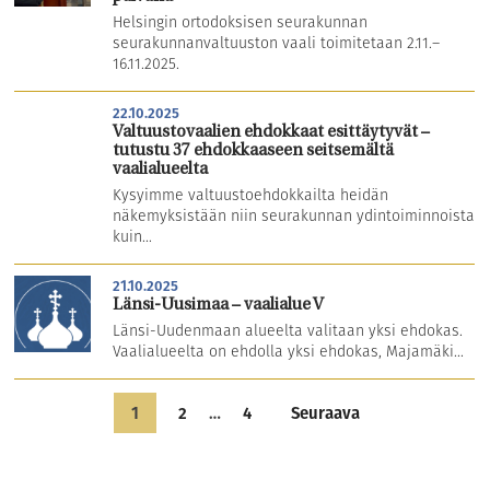
Helsingin ortodoksisen seurakunnan
seurakunnanvaltuuston vaali toimitetaan 2.11.–
16.11.2025.
22.10.2025
Valtuustovaalien ehdokkaat esittäytyvät –
tutustu 37 ehdokkaaseen seitsemältä
vaalialueelta
Kysyimme valtuustoehdokkailta heidän
näkemyksistään niin seurakunnan ydintoiminnoista
kuin...
21.10.2025
Länsi-Uusimaa – vaalialue V
Länsi-Uudenmaan alueelta valitaan yksi ehdokas.
Vaalialueelta on ehdolla yksi ehdokas, Majamäki...
1
2
…
4
Seuraava
Artikkelien
sivutus