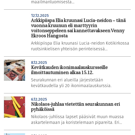
maailmanluomisesta...
12.12.2025
Arkkipiispa Elia kruunasi Lucia-neidon – tänä
vuonna kruunun eli marttyyrin
voitonseppeleen sai kannettavakseen Venny
Ekroos Hangosta
Arkkipiispa Elia kruunasi Lucia-neidon Kotikirkossa
ruotsinkielisen yhteisön perinteisessä...
8.12.2025
Kevätkauden ikonimaalauskursseille
ilmoittautuminen alkaa 15.12.
Seurakunnan eri alueilla järjestetään
kevätkaudella yli 20 ikonimaalauskurssia.
6.12.2025
Nikolaos-juhlaa vietettiin seurakunnan eri
pyhäköissä
Nikolaos-juhlissa lapset pääsivät muun muassa
askartelemaan ja koristelemaan pipareita. Eri...