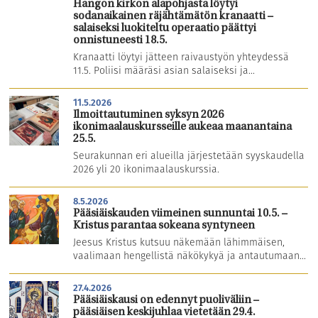
Hangon kirkon alapohjasta löytyi
sodanaikainen räjähtämätön kranaatti –
salaiseksi luokiteltu operaatio päättyi
onnistuneesti 18.5.
Kranaatti löytyi jätteen raivaustyön yhteydessä
11.5. Poliisi määräsi asian salaiseksi ja...
11.5.2026
Ilmoittautuminen syksyn 2026
ikonimaalauskursseille aukeaa maanantaina
25.5.
Seurakunnan eri alueilla järjestetään syyskaudella
2026 yli 20 ikonimaalauskurssia.
8.5.2026
Pääsiäiskauden viimeinen sunnuntai 10.5. –
Kristus parantaa sokeana syntyneen
Jeesus Kristus kutsuu näkemään lähimmäisen,
vaalimaan hengellistä näkökykyä ja antautumaan...
27.4.2026
Pääsiäiskausi on edennyt puoliväliin –
pääsiäisen keskijuhlaa vietetään 29.4.