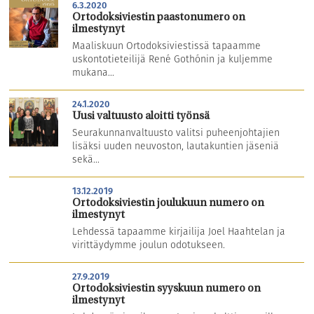
6.3.2020
Ortodoksiviestin paastonumero on
ilmestynyt
Maaliskuun Ortodoksiviestissä tapaamme
uskontotieteilijä René Gothónin ja kuljemme
mukana...
24.1.2020
Uusi valtuusto aloitti työnsä
Seurakunnanvaltuusto valitsi puheenjohtajien
lisäksi uuden neuvoston, lautakuntien jäseniä
sekä...
13.12.2019
Ortodoksiviestin joulukuun numero on
ilmestynyt
Lehdessä tapaamme kirjailija Joel Haahtelan ja
virittäydymme joulun odotukseen.
27.9.2019
Ortodoksiviestin syyskuun numero on
ilmestynyt