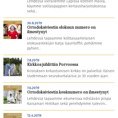
Lehdessä vierailemme Lapissa kolttien mailla,
käymme sotilaspappien kertausharjoituksessa
sekä...
30.8.2019
Ortodoksiviestin elokuun numero on
ilmestynyt
Lehdessä tapaamme kolttasaamelaisen
elokuvantekijän Katja Gauriloffin, pohdimme
pyhien...
7.8.2019
Kirkkoa juhlittiin Porvoossa
Kristuksen kirkastumisen kirkko on palvellut itäisen
Uudenmaan seurakuntalaisia jo 30 vuoden ajan.
7.6.2019
Ortodoksiviestin kesänumero on ilmestynyt
Lehdessä tapaamme ekumeniaa edistävän piispa
Kaisamari Hintikan sekä perehdymme tuleviin...
12.4.2019