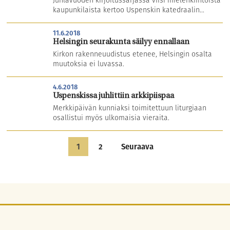
Juhlavuoden kirjoitussarjassa viisi mielenkiintoista
kaupunkilaista kertoo Uspenskin katedraalin...
11.6.2018
Helsingin seurakunta säilyy ennallaan
Kirkon rakenneuudistus etenee, Helsingin osalta
muutoksia ei luvassa.
4.6.2018
Uspenskissa juhlittiin arkkipiispaa
Merkkipäivän kunniaksi toimitettuun liturgiaan
osallistui myös ulkomaisia vieraita.
1
2
Seuraava
Artikkelien
sivutus