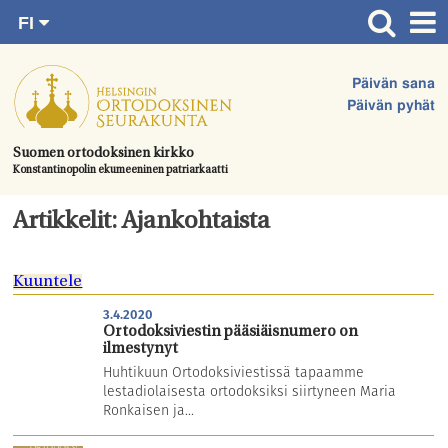
FI
Siirry
RU
Etusivu
SV
suoraan
Päivän sana
EN
Ajankohtaista
sisältöön.
Päivän pyhät
UA
Jumalanpalvelukset
Suomen ortodoksinen kirkko
Konstantinopolin ekumeeninen patriarkaatti
Juhlat & toimitukset
Kirkot
Artikkelit: Ajankohtaista
Apua & tukea
Kuuntele
Tule mukaan
3.4.2020
Hautausmaa
Ortodoksiviestin pääsiäisnumero on
ilmestynyt
Yhteystiedot
Huhtikuun Ortodoksiviestissä tapaamme
lestadiolaisesta ortodoksiksi siirtyneen Maria
Ronkaisen ja...