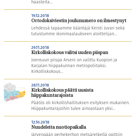
haasteita...
19.12.2018
Ortodoksiviestin joulunumero on ilmestynyt
Lehdessä tapaamme kääntäjä Kersti Juvan sekä
tutustumme ikonimaalaukseen aloittelijan...
29.11.2018
Kirkolliskokous valitsi uuden piispan
Joensuun piispa Arseni on valittu Kuopion ja
Karjalan hiippakunnan metropoliitaksi.
Kirkolliskokous...
28.11.2018
Kirkolliskokous päätti uusista
hiippakuntarajoista
Päätös oli kirkollishallituksen esityksen mukainen.
Hiippakuntarajoihin tulee ainoastaan yksi...
12.10.2018
Nuudeleita nuotiopaikalla
Järvenpään perhekerhon metsäretkellä opittiin