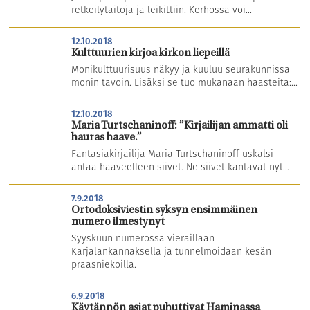
retkeilytaitoja ja leikittiin. Kerhossa voi...
12.10.2018
Kulttuurien kirjoa kirkon liepeillä
Monikulttuurisuus näkyy ja kuuluu seurakunnissa
monin tavoin. Lisäksi se tuo mukanaan haasteita:...
12.10.2018
Maria Turtschaninoff: ”Kirjailijan ammatti oli
hauras haave.”
Fantasiakirjailija Maria Turtschaninoff uskalsi
antaa haaveelleen siivet. Ne siivet kantavat nyt...
7.9.2018
Ortodoksiviestin syksyn ensimmäinen
numero ilmestynyt
Syyskuun numerossa vieraillaan
Karjalankannaksella ja tunnelmoidaan kesän
praasniekoilla.
6.9.2018
Käytännön asiat puhuttivat Haminassa